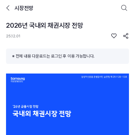
시장전망
2026년 국내외 채권시장 전망
로그인을 해주세요.
통합 검색
구성종목 검색
25.12.01
※ 전체 내용 다운로드는 로그인 후 이용 가능합니다.
추천 메뉴
ETF 랭킹
ETF 분배금 Check
이벤트
DIY 포트 관리
포트래빗
월배당 · 모으기 · 포트래빗 관리
월배당 포트
ETF상품
ETF검색 · 상품비교 · 분배금
연금/ISA 포트