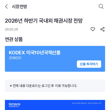
시장전망
2026년 하반기 국내외 채권시장 전망
로그인을 해주세요.
통합 검색
구성종목 검색
26.05.29
연관 상품
KODEX 미국10년국채선물
308620
추천 메뉴
상품 투자하기
ETF 랭킹
ETF 분배금 Check
이벤트
DIY 포트 관리
※ 전체 내용 다운로드는 로그인 후 이용 가능합니다.
포트래빗
월배당 · 모으기 · 포트래빗 관리
월배당 포트
ETF상품
ETF검색 · 상품비교 · 분배금
연금/ISA 포트