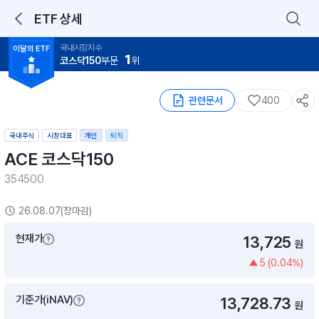
ETF 상세
국내시장지수
이달의 ETF
로그인을 해주세요.
1
통합 검색
구성종목 검색
코스닥150
부문
위
관련문서
400
국내주식
시장대표
개인
퇴직
ACE 코스닥150
354500
추천 메뉴
ETF 랭킹
ETF 분배금 Check
26.08.07(장마감)
이벤트
DIY 포트 관리
현재가
13,725
원
5 (0.04%)
포트래빗
월배당 · 모으기 · 포트래빗 관리
기준가(iNAV)
13,728.73
월배당 포트
원
ETF상품
ETF검색 · 상품비교 · 분배금
연금/ISA 포트