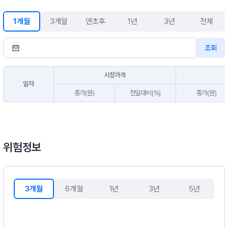
추적오차 최소화 등을 위하여 필요하다고 판단하는 경우 주가지
수선물 등의 파생상품에 투자할 수도 있으며, 신규 편입 예정종목
1개월
3개월
연초후
1년
3년
전체
에도 투자할 수 있습니다.※ 비교지수 : [코스닥150 지수(KRX K
OSDAQ150 Price Return Index) × 100%]
조회
시장가격
일자
종가(원)
전일대비(%)
종가(원)
위험정보
3개월
6개월
1년
3년
5년