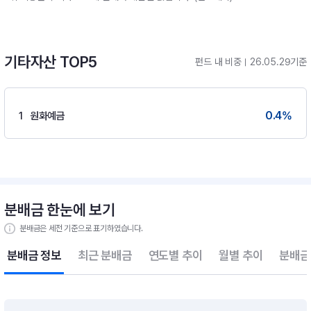
기타자산 TOP5
펀드 내 비중
26.05.29기준
0.4
%
1
원화예금
분배금 한눈에 보기
분배금은 세전 기준으로 표기하였습니다.
분배금 정보
최근 분배금
연도별 추이
월별 추이
분배금