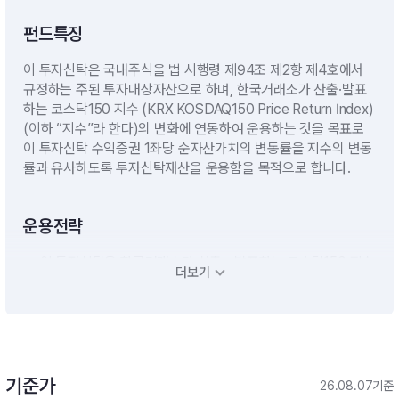
펀드특징
이 투자신탁은 국내주식을 법 시행령 제94조 제2항 제4호에서
규정하는 주된 투자대상자산으로 하며, 한국거래소가 산출·발표
하는 코스닥150 지수 (KRX KOSDAQ150 Price Return Index)
(이하 “지수”라 한다)의 변화에 연동하여 운용하는 것을 목표로
이 투자신탁 수익증권 1좌당 순자산가치의 변동률을 지수의 변동
률과 유사하도록 투자신탁재산을 운용함을 목적으로 합니다.
운용전략
― 이 투자신탁은 한국거래소가 산출ㆍ발표하는 코스닥150 지수
더보기
(KRX KOSDAQ150 Price Return Index)를 기초지수로 하는 상
장지수투자신탁으로서 투자목적 달성을 위해 국내 거래소에 상장
된 주식에 투자신탁 자산총액의 60%이상을 투자합니다.- 이 투
자신탁은 투자목적 달성을 위해 추적대상지수인 코스닥150 지수
(KRX KOSDAQ150 Price Return Index)를 구성하고 있는 종목
대부분을 편입하는 것을 원칙으로 합니다. 다만, 집합투자업자가
기준가
26.08.07기준