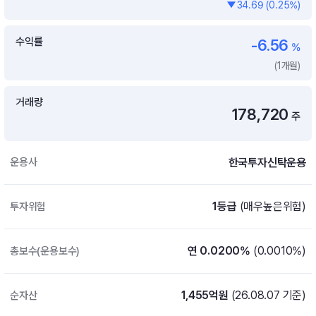
34.69 (0.25%)
증여 솔루션
국내 ETF 검색
포트래빗 관리
수익률
-6.56
ETF트렌드
ETF 랭킹 · ETF 찾기 · 종목찾기
미국 ETF 검색
%
ETF 비교
(1개월)
ETF 랭킹
ETF 분배금 Check
펀드상품
펀드 상품 검색 · 상품 비교
종목으로 찾기
연금 ETF 검색
거래량
미국ETF테마
178,720
주
펀드 검색
투자정보
ETF 처음투자 · 뉴스
펀드 비교
연금 펀드 검색
한국투자신탁운용
운용사
투자 라이브러리
DIY 포트폴리오
내맘대로 만들기 · DIY 포트 관리
ETF 처음투자
1등급
(매우높은위험)
투자위험
내맘대로 만들기
고객라운지
이벤트 · 공지사항 · FAQ · 문의사항
DIY 포트 관리
연 0.0200%
(0.0010%)
총보수(운용보수)
이벤트
공지사항
FAQ
1,455억원
(26.08.07 기준)
순자산
문의사항