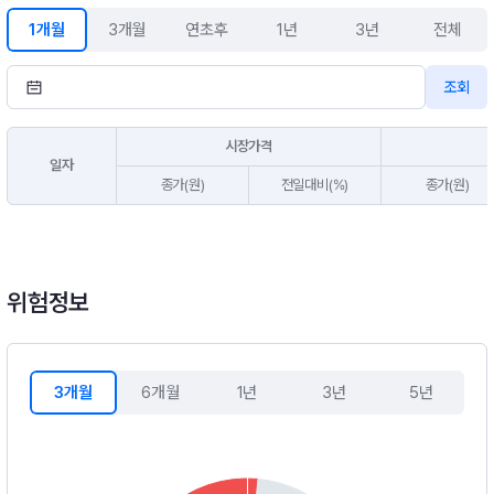
ea Country ESG Leaders Custom Capped Index × 100%]
1개월
3개월
연초후
1년
3년
전체
조회
시장가격
일자
종가(원)
전일대비(%)
종가(원)
위험정보
3개월
6개월
1년
3년
5년