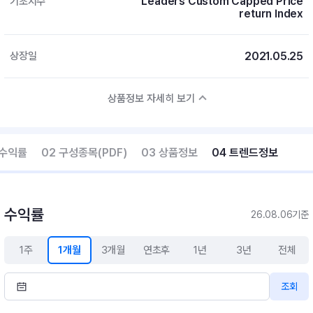
Leaders Custom Capped Price
기초지수
return Index
2021.05.25
상장일
상품정보 자세히 보기
 수익률
02 구성종목(PDF)
03 상품정보
04 트렌드정보
수익률
26.08.06기준
1주
1개월
3개월
연초후
1년
3년
전체
조회