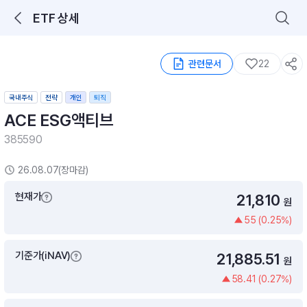
ETF 상세
로그인을 해주세요.
통합 검색
구성종목 검색
관련문서
22
국내주식
전략
개인
퇴직
ACE ESG액티브
385590
26.08.07(장마감)
추천 메뉴
현재가
21,810
ETF 랭킹
ETF 분배금 Check
원
이벤트
DIY 포트 관리
55 (0.25%)
기준가(iNAV)
21,885.51
포트래빗
월배당 · 모으기 · 포트래빗 관리
원
58.41 (0.27%)
월배당 포트
ETF상품
ETF검색 · 상품비교 · 분배금
연금/ISA 포트