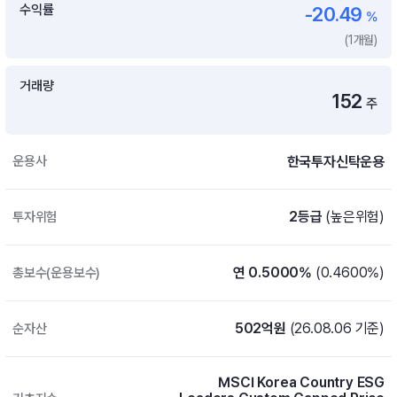
수익률
-20.49
%
증여 솔루션
국내 ETF 검색
(1개월)
포트래빗 관리
ETF트렌드
ETF 랭킹 · ETF 찾기 · 종목찾기
미국 ETF 검색
ETF 비교
거래량
ETF 랭킹
152
ETF 분배금 Check
주
펀드상품
펀드 상품 검색 · 상품 비교
종목으로 찾기
연금 ETF 검색
미국ETF테마
펀드 검색
한국투자신탁운용
운용사
투자정보
ETF 처음투자 · 뉴스
펀드 비교
연금 펀드 검색
투자 라이브러리
2등급
(높은위험)
투자위험
DIY 포트폴리오
내맘대로 만들기 · DIY 포트 관리
ETF 처음투자
내맘대로 만들기
연 0.5000%
(0.4600%)
총보수(운용보수)
고객라운지
이벤트 · 공지사항 · FAQ · 문의사항
DIY 포트 관리
이벤트
502억원
(26.08.06 기준)
순자산
공지사항
FAQ
MSCI Korea Country ESG
문의사항