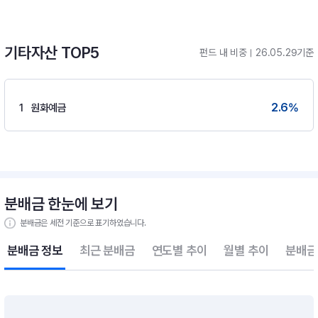
기타자산 TOP5
펀드 내 비중
26.05.29기준
2.6
%
1
원화예금
분배금 한눈에 보기
분배금은 세전 기준으로 표기하였습니다.
분배금 정보
최근 분배금
연도별 추이
월별 추이
분배금