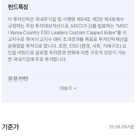
펀드특징
이 투자신탁은 국내주식을 법 시행령 제94조 제2항 제4호에서
규정하는 주된 투자대상자산으로, MSCI가 산출·발표하는 “MSC
I Korea Country ESG Leaders Custom Capped Index”를 비
교지수로 하여 비교지수 대비 초과성과를 목표로 투자신탁재산을
운용함을 목적으로 합니다. 또한, ESG (환경, 사회, 지배구조) 요
인을 바탕으로 글로벌 투자환경 변화에 따른 구조적 성장이 가능
한 국내기업에 주로 투자합니다.
운용전략
더보기
- 이 투자신탁은 국내 주식을 법시행령 제94조 제2항 제4호에서
규정하는 주된 투자대상자산으로,MSCI가 산출ㆍ발표하는 “MS
CI Korea Country ESG Leaders Custom Capped Index”를
비교지수로하여 비교지수대비 초과성과를 목표로 투자신탁재산
을 운용함을 목적으로 합니다.- 이 투자신탁은 액티브상장지수펀
드로 투자목적 달성을 위해 국내 거래소에 상장된 주식에 투자신
기준가
26.08.06기준
탁 자산총액의 60%이상을 투자합니다.※ 비교지수 : [MSCI Kor