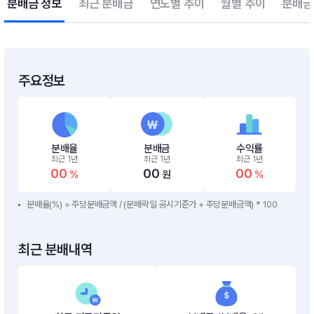
분배금 정보
최근 분배금
연도별 추이
월별 추이
분배금
주요정보
분배율
분배금
수익률
최근 1년
최근 1년
최근 1년
00
00
00
%
원
%
분배율(%) = 주당분배금액 / (분배락일 공시기준가 + 주당분배금액) * 100
최근 분배내역