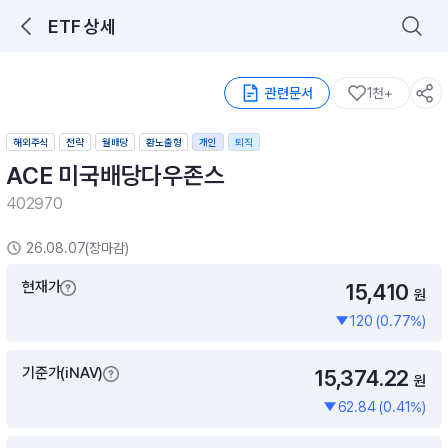
ETF 상세
로그인을 해주세요.
통합 검색
구성종목 검색
관련문서
1천+
해외주식
전략
월배당
환노출형
개인
퇴직
ACE 미국배당다우존스
402970
26.08.07(장마감)
추천 메뉴
현재가
15,410
ETF 랭킹
ETF 분배금 Check
원
이벤트
DIY 포트 관리
120 (0.77%)
기준가(iNAV)
15,374.22
포트래빗
월배당 · 모으기 · 포트래빗 관리
원
62.84 (0.41%)
월배당 포트
ETF상품
ETF검색 · 상품비교 · 분배금
연금/ISA 포트