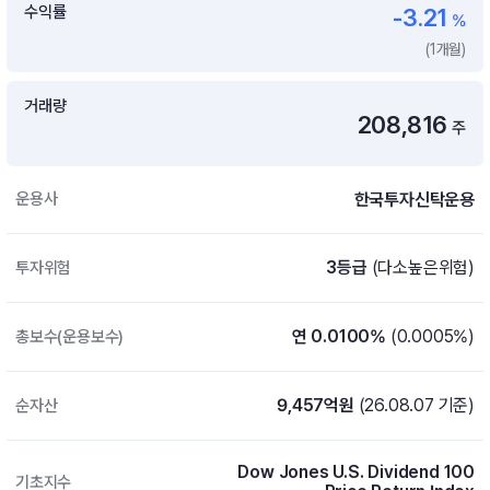
수익률
-3.21
%
증여 솔루션
국내 ETF 검색
(1개월)
포트래빗 관리
ETF트렌드
ETF 랭킹 · ETF 찾기 · 종목찾기
미국 ETF 검색
ETF 비교
거래량
ETF 랭킹
208,816
ETF 분배금 Check
주
펀드상품
펀드 상품 검색 · 상품 비교
종목으로 찾기
연금 ETF 검색
미국ETF테마
펀드 검색
한국투자신탁운용
운용사
투자정보
ETF 처음투자 · 뉴스
펀드 비교
연금 펀드 검색
투자 라이브러리
3등급
(다소높은위험)
투자위험
DIY 포트폴리오
내맘대로 만들기 · DIY 포트 관리
ETF 처음투자
내맘대로 만들기
연 0.0100%
(0.0005%)
총보수(운용보수)
고객라운지
이벤트 · 공지사항 · FAQ · 문의사항
DIY 포트 관리
이벤트
9,457억원
(26.08.07 기준)
순자산
공지사항
FAQ
Dow Jones U.S. Dividend 100
문의사항
기초지수