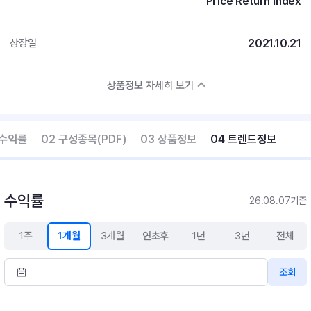
Price Return Index
2021.10.21
상장일
상품정보 자세히 보기
 수익률
02 구성종목(PDF)
03 상품정보
04 트렌드정보
수익률
26.08.07기준
1주
1개월
3개월
연초후
1년
3년
전체
조회