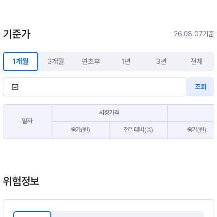
이상을 투자합니다.- 이 투자신탁은 환율변동으로 인한 투자신탁
재산의 위험을 방지하기 위한 환헤지 전략을 실행하지 아니할 계
획입니다. 따라서, 이 투자신탁은 환율변동위험에 노출되며 “Do
기준가
26.08.07기준
w Jones U.S. Dividend 100 Price return Index”의 원화환산
성과를 추구합니다.※ 비교지수 : Dow Jones U.S. Dividend 10
1개월
3개월
연초후
1년
3년
전체
0 Price return Index(원화환산) × 100%
조회
시장가격
일자
종가(원)
전일대비(%)
종가(원)
위험정보