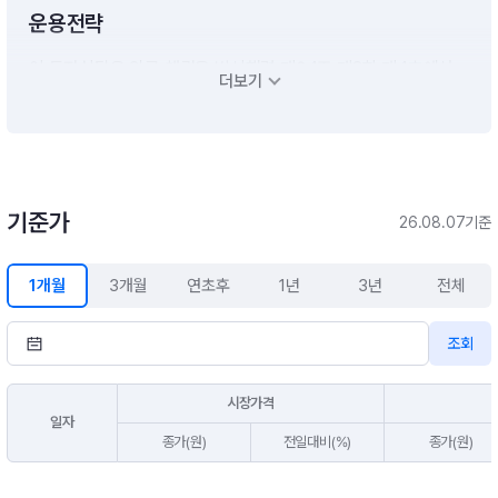
운용전략
이 투자신탁은 외국 채권을 법시행령 제94조 제2항 제4호에서
더보기
규정하는 주된 투자대상자산으로하되, 해외 주식관련 자산에도
일정수준 이하로 투자하며 S&P Dow Jones Indices LLC.가 산
출발표하는 “S&P500 and Short-Term Treasury 50/50 Blen
d Index”를 비교지수로 하여 비교지수 대비 초과성과를 목표로
투자신탁재산을 운용함을 목적으로 합니다.* 투자전략- 이 투자
신탁은 액티브상장지수펀드로서 비교지수인 “S&P500 and Sh
기준가
26.08.07기준
ort-Term Treasury 50/50 Blend Index”는 “S&P500 Inde
x”와 “S&P U.S. Ultra Short Treasury Bill & Bond Total retur
1개월
3개월
연초후
1년
3년
전체
n Index”를 하부지수로 구성한 혼합지수입니다. 따라서, 주식관
련 자산의 경우 “S&P500 Index” 구성종목에 주로 투자하며, 채
권관련 자산의 경우 아래 세부 운용전략을 통해 미국 국채와 미국
조회
달러(USD)표시 회사채 및 KP(Korean Paper)물 등에 투자하여
비교지수 대비 초과수익 달성을 추구합니다. 또한 운용목적 달성
시장가격
및 효율성 제고를 위하여 집합투자증권, 파생결합증권에도 일부
일자
투자할 수 있습니다.※ 비교지수 : [S&P500 and Short-Term T
종가(원)
전일대비(%)
종가(원)
reasury 50/50 Blend Index(원화환산) × 100%]