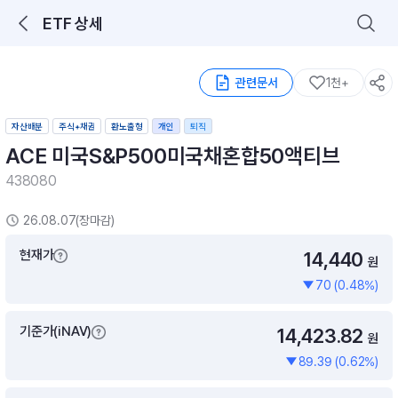
ETF 상세
로그인을 해주세요.
통합 검색
구성종목 검색
관련문서
1천+
자산배분
주식+채권
환노출형
개인
퇴직
ACE 미국S&P500미국채혼합50액티브
438080
26.08.07(장마감)
추천 메뉴
현재가
14,440
ETF 랭킹
ETF 분배금 Check
원
이벤트
DIY 포트 관리
70 (0.48%)
기준가(iNAV)
14,423.82
포트래빗
월배당 · 모으기 · 포트래빗 관리
원
89.39 (0.62%)
월배당 포트
ETF상품
ETF검색 · 상품비교 · 분배금
연금/ISA 포트