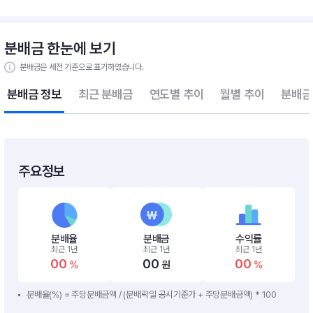
분배금 한눈에 보기
분배금은 세전 기준으로 표기하였습니다.
분배금 정보
최근 분배금
연도별 추이
월별 추이
분배금
주요정보
분배율
분배금
수익률
최근 1년
최근 1년
최근 1년
00
00
00
%
원
%
분배율(%) = 주당분배금액 / (분배락일 공시기준가 + 주당분배금액) * 100