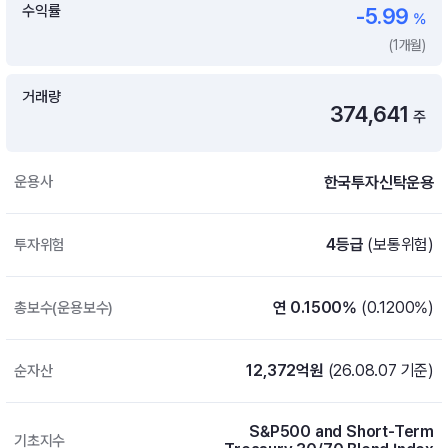
수익률
-5.99
%
증여 솔루션
국내 ETF 검색
(1개월)
포트래빗 관리
ETF트렌드
ETF 랭킹 · ETF 찾기 · 종목찾기
미국 ETF 검색
ETF 비교
거래량
ETF 랭킹
374,641
ETF 분배금 Check
주
펀드상품
펀드 상품 검색 · 상품 비교
종목으로 찾기
연금 ETF 검색
미국ETF테마
펀드 검색
한국투자신탁운용
운용사
투자정보
ETF 처음투자 · 뉴스
펀드 비교
연금 펀드 검색
투자 라이브러리
4등급
(보통위험)
투자위험
DIY 포트폴리오
내맘대로 만들기 · DIY 포트 관리
ETF 처음투자
내맘대로 만들기
연 0.1500%
(0.1200%)
총보수(운용보수)
고객라운지
이벤트 · 공지사항 · FAQ · 문의사항
DIY 포트 관리
이벤트
12,372억원
(26.08.07 기준)
순자산
공지사항
FAQ
S&P500 and Short-Term
문의사항
기초지수