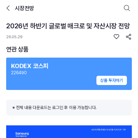
시장전망
2026년 하반기 글로벌 매크로 및 자산시장 전망
로그인을 해주세요.
통합 검색
구성종목 검색
26.05.29
연관 상품
KODEX 코스피
226490
추천 메뉴
상품 투자하기
ETF 랭킹
ETF 분배금 Check
이벤트
DIY 포트 관리
※ 전체 내용 다운로드는 로그인 후 이용 가능합니다.
포트래빗
월배당 · 모으기 · 포트래빗 관리
월배당 포트
ETF상품
ETF검색 · 상품비교 · 분배금
연금/ISA 포트