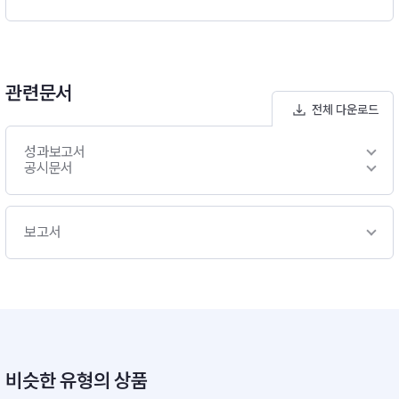
approach 방식으로 투자할 계획- 채권 부문에서는 국고채, 통안
채 위주로 투자하며 신용평가등급 A(-)이상 회사채로 운용할 계
획입니다.비교지수 : [(KOSPI X 90%) + (CD금리 X 10%)]
관련문서
전체 다운로드
성과보고서
공시문서
보고서
비슷한 유형의 상품