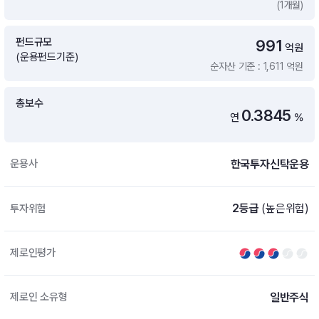
(1개월)
증여 솔루션
국내 ETF 검색
포트래빗 관리
펀드규모
991
ETF트렌드
ETF 랭킹 · ETF 찾기 · 종목찾기
미국 ETF 검색
억원
(운용펀드기준)
ETF 비교
순자산 기준 : 1,611 억원
ETF 랭킹
ETF 분배금 Check
펀드상품
펀드 상품 검색 · 상품 비교
종목으로 찾기
연금 ETF 검색
총보수
미국ETF테마
0.3845
연
%
펀드 검색
투자정보
ETF 처음투자 · 뉴스
펀드 비교
연금 펀드 검색
한국투자신탁운용
운용사
투자 라이브러리
DIY 포트폴리오
내맘대로 만들기 · DIY 포트 관리
ETF 처음투자
2등급
(높은위험)
투자위험
내맘대로 만들기
고객라운지
이벤트 · 공지사항 · FAQ · 문의사항
DIY 포트 관리
제로인평가
이벤트
공지사항
FAQ
일반주식
제로인 소유형
문의사항