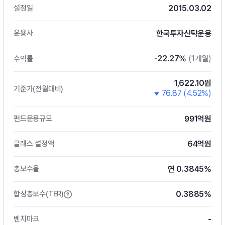
2015.03.02
설정일
한국투자신탁운용
운용사
-22.27%
(1개월)
수익률
1,622.10원
기준가(전월대비)
76.87 (4.52%)
991억원
펀드운용규모
64억원
클래스 설정액
연 0.3845%
총보수율
0.3885%
합성총보수(TER)
-
벤치마크