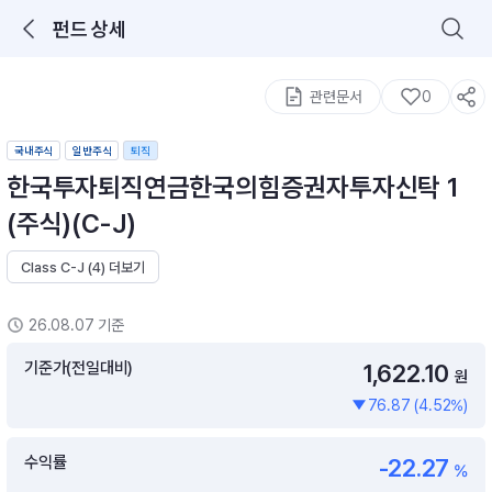
펀드 상세
로그인을 해주세요.
통합 검색
구성종목 검색
관련문서
0
국내주식
일반주식
퇴직
한국투자퇴직연금한국의힘증권자투자신탁 1
(주식)(C-J)
Class C-J (4) 더보기
추천 메뉴
ETF 랭킹
ETF 분배금 Check
26.08.07 기준
이벤트
DIY 포트 관리
기준가(전일대비)
1,622.10
원
76.87 (4.52%)
포트래빗
월배당 · 모으기 · 포트래빗 관리
수익률
-22.27
월배당 포트
%
ETF상품
ETF검색 · 상품비교 · 분배금
연금/ISA 포트