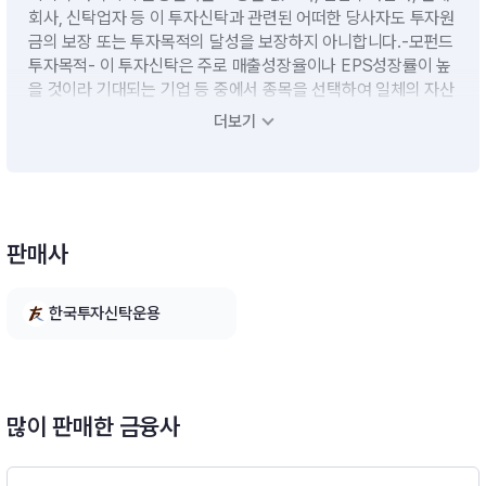
회사, 신탁업자 등 이 투자신탁과 관련된 어떠한 당사자도 투자원
금의 보장 또는 투자목적의 달성을 보장하지 아니합니다.-모펀드
투자목적- 이 투자신탁은 주로 매출성장율이나 EPS성장률이 높
을 것이라 기대되는 기업 등 중에서 종목을 선택하여 일체의 자산
배분을 배제하고 철저하게 Bottom-up approach 방식으로 투
더보기
자하여 자본이득을 추구하되, 일부는 채권 및 유동성자산에 투자
하여 안정적인 이자소득을 추구합니다.
운용전략
판매사
투자전략 및 위험관리- 모투자신탁의 수익증권에 투자신탁재산
의 대부분을 투자할 계획입니다.- 단기대출 및 금융기관에의 예치
한국투자신탁운용
등 유동성자산에의 투자는 투자신탁재산의 10%이하 범위내에서
운용할 계획입니다. 다만, 집합투자업자가 수익자들에게 최선의
이익이 된다고 판단하는 경우에는 투자신탁 자산총액의 40%이
하의 범위내에서 10%를 초과할 수 있습니다.-모펀드 투자전략-
주식 부문에서는 매출성장율이나 EPS 성장률이 높을 것이라 기
많이 판매한 금융사
대되는 기업 등 중에서 종목을 선택하여 포트폴리오를 구성할 계
획입니다.√ 일체의 자산배분을 배제하고 철저하게 Bottom-up