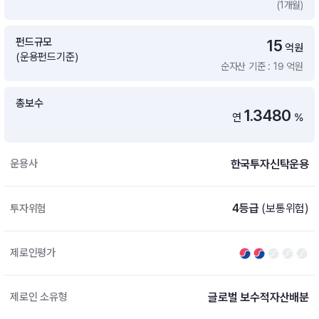
(1개월)
증여 솔루션
국내 ETF 검색
포트래빗 관리
펀드규모
15
ETF트렌드
ETF 랭킹 · ETF 찾기 · 종목찾기
미국 ETF 검색
억원
(운용펀드기준)
ETF 비교
순자산 기준 : 19 억원
ETF 랭킹
ETF 분배금 Check
펀드상품
펀드 상품 검색 · 상품 비교
종목으로 찾기
연금 ETF 검색
총보수
미국ETF테마
1.3480
연
%
펀드 검색
투자정보
ETF 처음투자 · 뉴스
펀드 비교
연금 펀드 검색
한국투자신탁운용
운용사
투자 라이브러리
DIY 포트폴리오
내맘대로 만들기 · DIY 포트 관리
ETF 처음투자
4등급
(보통위험)
투자위험
내맘대로 만들기
고객라운지
이벤트 · 공지사항 · FAQ · 문의사항
DIY 포트 관리
제로인평가
이벤트
공지사항
FAQ
글로벌 보수적자산배분
제로인 소유형
문의사항