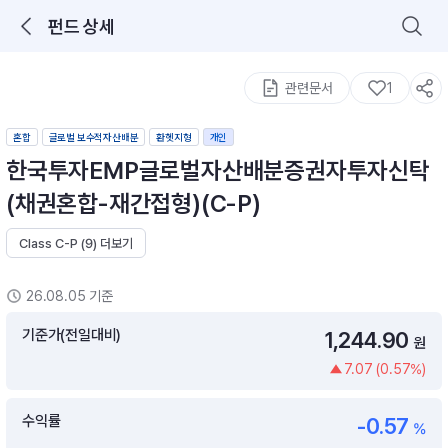
펀드 상세
로그인을 해주세요.
통합 검색
구성종목 검색
관련문서
1
혼합
글로벌 보수적자산배분
환헷지형
개인
한국투자EMP글로벌자산배분증권자투자신탁
(채권혼합-재간접형)(C-P)
Class C-P (9) 더보기
추천 메뉴
ETF 랭킹
ETF 분배금 Check
26.08.05 기준
이벤트
DIY 포트 관리
기준가(전일대비)
1,244.90
원
7.07 (0.57%)
포트래빗
월배당 · 모으기 · 포트래빗 관리
수익률
-0.57
월배당 포트
%
ETF상품
ETF검색 · 상품비교 · 분배금
연금/ISA 포트