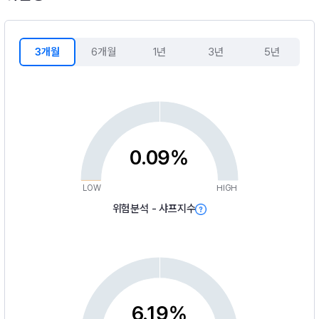
3개월
6개월
1년
3년
5년
0.09%
LOW
HIGH
위험분석 - 샤프지수
6.19%