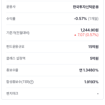
한국투자신탁운용
운용사
-0.57%
(1개월)
수익률
1,244.90원
기준가(전월대비)
7.07 (0.57%)
15억원
펀드운용규모
5억원
클래스 설정액
연 1.3480%
총보수율
1.9193%
합성총보수(TER)
-
벤치마크