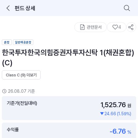
펀드 상세
로그인을 해주세요.
통합 검색
구성종목 검색
관련문서
4
혼합
일반채권혼합
한국투자한국의힘증권자투자신탁 1(채권혼합)
(C)
Class C (9) 더보기
추천 메뉴
ETF 랭킹
ETF 분배금 Check
26.08.07 기준
이벤트
DIY 포트 관리
기준가(전일대비)
1,525.76
원
24.66 (1.59%)
포트래빗
월배당 · 모으기 · 포트래빗 관리
수익률
-6.76
월배당 포트
%
ETF상품
ETF검색 · 상품비교 · 분배금
연금/ISA 포트