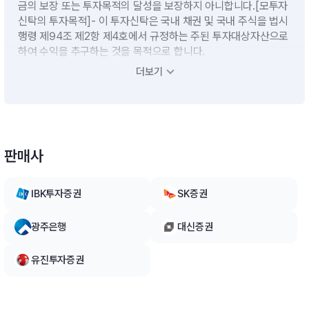
금의 보장 또는 투자목적의 달성을 보장하지 아니합니다.[모투자
신탁의 투자목적]- 이 투자신탁은 국내 채권 및 국내 주식을 법시
행령 제94조 제2항 제4호에서 규정하는 주된 투자대상자산으로
하여 수익을 추구하는 것을 목적으로 합니다.
더보기
운용전략
- 모투자신탁의 수익증권에 투자신탁재산의 60% 이상으로 투자
할 계획입니다.- 단기대출 및 금융기관에의 예치 등 유동성자산에
판매사
의 투자는 투자신탁재산의 10%이하 범위내에서 운용할 계획입
니다. 다만, 집합투자업자가 수익자들에게 최선의 이익이 된다고
판단하는 경우에는 투자신탁 자산총액의 40%이하의 범위내에
IBK투자증권
SK증권
서 10%를 초과할 수 있습니다.비교지수 : [(KOSPI × 27%) +
(KOBI120국공채 × 73%)][모투자신탁의 투자전략]채권, 주식,
광주은행
대신증권
자산유동화증권 및 어음(기업어음증권에 한한다)에의 투자는 5
0%를 초과하면서,주식부문에서는 매출성장율이나 EPS성장률
유진투자증권
이 높을 것으로 기대되는 주식들 중에서 Bottom-up방식으로 투
자할 계획이며, 채권부문은 국고채, 통안채 위주로 운용하되 신용
평가등급 A-이상인 회사채로 선별적으로 운용할 계획입니다.