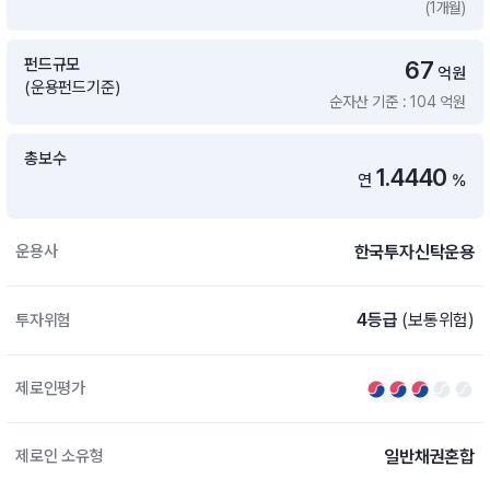
(1개월)
증여 솔루션
국내 ETF 검색
포트래빗 관리
펀드규모
67
ETF트렌드
ETF 랭킹 · ETF 찾기 · 종목찾기
미국 ETF 검색
억원
(운용펀드기준)
ETF 비교
순자산 기준 : 104 억원
ETF 랭킹
ETF 분배금 Check
펀드상품
펀드 상품 검색 · 상품 비교
종목으로 찾기
연금 ETF 검색
총보수
미국ETF테마
1.4440
연
%
펀드 검색
투자정보
ETF 처음투자 · 뉴스
펀드 비교
연금 펀드 검색
한국투자신탁운용
운용사
투자 라이브러리
DIY 포트폴리오
내맘대로 만들기 · DIY 포트 관리
ETF 처음투자
4등급
(보통위험)
투자위험
내맘대로 만들기
고객라운지
이벤트 · 공지사항 · FAQ · 문의사항
DIY 포트 관리
제로인평가
이벤트
공지사항
FAQ
일반채권혼합
제로인 소유형
문의사항