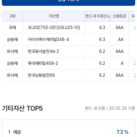
구분
자산명
펀드 내 비중(%)
신용등급
듀
국채
국고02750-2812(국고25-10)
9.3
AAA
2
금융채
아이비케이캐피탈348-4
6.3
AA
회사채
한국동서발전49-2
6.2
AAA
금융채
롯데캐피탈468-2
6.2
A
3
회사채
한국남동발전68
6.2
AAA
2
기타자산 TOP5
펀드 내 비중
26.05.29 기준
7.2 %
1
예금