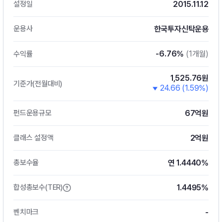
2015.11.12
설정일
한국투자신탁운용
운용사
-6.76%
(1개월)
수익률
1,525.76원
기준가(전월대비)
24.66 (1.59%)
67억원
펀드운용규모
2억원
클래스 설정액
연 1.4440%
총보수율
1.4495%
합성총보수(TER)
-
벤치마크