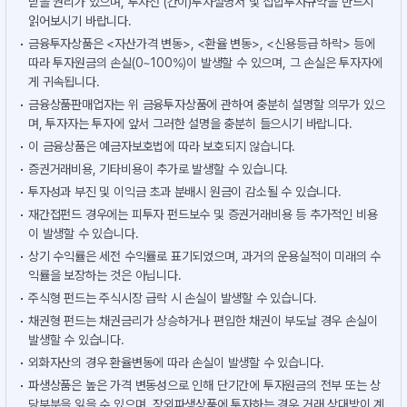
받을 권리가 있으며, 투자전 (간이)투자설명서 및 집합투자규약을 반드시
읽어보시기 바랍니다.
금융투자상품은 <자산가격 변동>, <환율 변동>, <신용등급 하락> 등에
따라 투자원금의 손실(0~100%)이 발생할 수 있으며, 그 손실은 투자자에
게 귀속됩니다.
금융상품판매업자는 위 금융투자상품에 관하여 충분히 설명할 의무가 있으
며, 투자자는 투자에 앞서 그러한 설명을 충분히 들으시기 바랍니다.
이 금융상품은 예금자보호법에 따라 보호되지 않습니다.
증권거래비용, 기타비용이 추가로 발생할 수 있습니다.
투자성과 부진 및 이익금 초과 분배시 원금이 감소될 수 있습니다.
재간접펀드 경우에는 피투자 펀드보수 및 증권거래비용 등 추가적인 비용
이 발생할 수 있습니다.
상기 수익률은 세전 수익률로 표기되었으며, 과거의 운용실적이 미래의 수
익률을 보장하는 것은 아닙니다.
주식형 펀드는 주식시장 급락 시 손실이 발생할 수 있습니다.
채권형 펀드는 채권금리가 상승하거나 편입한 채권이 부도날 경우 손실이
발생할 수 있습니다.
외화자산의 경우 환율변동에 따라 손실이 발생할 수 있습니다.
파생상품은 높은 가격 변동성으로 인해 단기간에 투자원금의 전부 또는 상
당부분을 잃을 수 있으며, 장외파생상품에 투자하는 경우 거래 상대방이 계