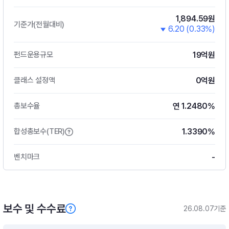
1,894.59원
기준가(전월대비)
6.20 (0.33%)
19억원
펀드운용규모
0억원
클래스 설정액
연 1.2480%
총보수율
1.3390%
합성총보수(TER)
-
벤치마크
보수 및 수수료
26.08.07기준