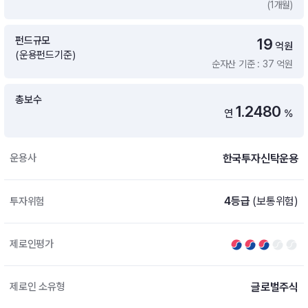
(1개월)
증여 솔루션
국내 ETF 검색
포트래빗 관리
펀드규모
19
ETF트렌드
ETF 랭킹 · ETF 찾기 · 종목찾기
미국 ETF 검색
억원
(운용펀드기준)
ETF 비교
순자산 기준 : 37 억원
ETF 랭킹
ETF 분배금 Check
펀드상품
펀드 상품 검색 · 상품 비교
종목으로 찾기
연금 ETF 검색
총보수
미국ETF테마
1.2480
연
%
펀드 검색
투자정보
ETF 처음투자 · 뉴스
펀드 비교
연금 펀드 검색
한국투자신탁운용
운용사
투자 라이브러리
DIY 포트폴리오
내맘대로 만들기 · DIY 포트 관리
ETF 처음투자
4등급
(보통위험)
투자위험
내맘대로 만들기
고객라운지
이벤트 · 공지사항 · FAQ · 문의사항
DIY 포트 관리
제로인평가
이벤트
공지사항
FAQ
글로벌주식
제로인 소유형
문의사항