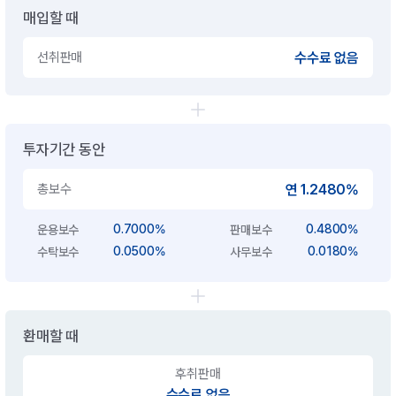
매입할 때
선취판매
수수료 없음
투자기간 동안
총보수
연 1.2480%
0.7000%
0.4800%
운용보수
판매보수
0.0500%
0.0180%
수탁보수
사무보수
환매할 때
후취판매
수수료 없음