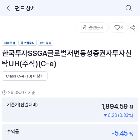
펀드 상세
로그인을 해주세요.
통합 검색
구성종목 검색
관련문서
3
해외주식
글로벌주식
환노출형
한국투자SSGA글로벌저변동성증권자투자신
탁UH(주식)(C-e)
Class C-e (10) 더보기
추천 메뉴
ETF 랭킹
ETF 분배금 Check
26.08.07 기준
이벤트
DIY 포트 관리
기준가(전일대비)
1,894.59
원
6.20 (0.33%)
포트래빗
월배당 · 모으기 · 포트래빗 관리
수익률
-5.45
월배당 포트
%
ETF상품
ETF검색 · 상품비교 · 분배금
연금/ISA 포트