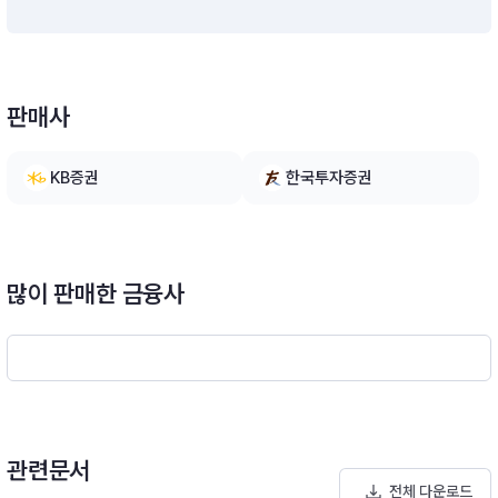
자는 투자신탁재산의 10%이하 범위내에서 운용할 계획입니다.
다만, 집합투자업자가 수익자들에게 최선의 이익이 된다고 판단
하는 경우에는 투자신탁 자산총액의 40%이하의 범위내에서 1
0%를 초과할 수 있습니다.※ 비교지수 : [(MSCI World Index
판매사
(원화환산) × 90%)] + (Call × 10%)[모투자신탁의 투자전략]
이 투자신탁은 신탁재산 대부분을 글로벌 선진시장의 주식에 주
로 투자하여 세계 시장환경의 불확실성 요인 변화에 따른 시장변
KB증권
한국투자증권
동성이 상승될 때, 장기적으로 낮은 변동성을 유지하면서 안정적
인 성과를 추구할 예정입니다. 집합투자업자는 당해 모투자신탁
에서 운용하는 외국통화표시자산에 대한 운용업무를 해외위탁집
합투자업자인 “State Street Global Advisors(SSGA) Asia Li
mited”사에 위탁할 예정입니다.※ 비교지수 :[MSCI World Inde
많이 판매한 금융사
x (원화환산) × 100%]
관련문서
전체 다운로드