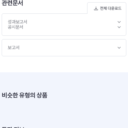
관련문서
배분(위험-안전자산 비중 탄력적 조절)- 투자자의 은퇴시기가 많
전체 다운로드
이 남은 시점에서는 주식에 주로 투자하는 집합투자증권 등 위험
자산의 비중을 확대하여 부의 축적에 초점을 두고, 은퇴시기가 가
성과보고서
까워짐에 따라 채권에 주로 투자하는 집합투자증권 등 안전자산
공시문서
의 비중을 확대하여 포트폴리오 안정성에 초점을 둘 계획입니다.
* 목표시점(Target date) : 2015년- 이 투자신탁은 2015년 1월
1일을 목표시점(Target Date)으로 설정하여 자산배분 전략을
보고서
실행할 계획입니다. 투자기간 동안 위험자산 비중을 점차적으로
줄여나가고 목표시점(Target Date) 이후부터는 40%이하에서
일정수준으로 유지할 예정입니다.※비교지수: 해당사항 없음
비슷한 유형의 상품