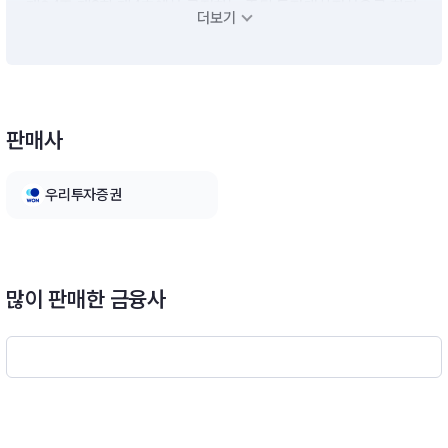
제94조 제2항 제4호에서 규정하는 주된 투자대상자산으로 하며,
더보기
주로 채권 관련 집합투자증권에 투자하여 이자수익 및 가격상승
에 따른 수익을 추구하되, 채권관련 자산 외의 투자비중은 신탁재
산의 40%이하로 하여 추가 수익을 추구합니다.- 이 투자신탁은
투자위험이 상이한 다양한 자산에 분산투자하고 금융시장 상황
및 각 집합투자재산의 가치변동 등을 고려하여 주기적으로 자산
판매사
배분을 조정함으로써 집합투자재산의 위험을 관리하고 장기 가치
상승을 추구합니다.- 이 투자신탁은 투자목표시점이 사전에 결정
되고 운용기간이 경과함에 따라 투자위험이 낮은 자산의 비중을
우리투자증권
증가시키는 방향으로 자산배분을 변경하거나 위험수준을 조절합
니다.- 이 투자신탁은 「퇴직연금감독규정시행세칙」 제5조의2에
서 정하는 적격 TDF 인정요건을 충족하지 아니합니다.(2) 상세
투자전략* 전략적/전술적 자산배분- 당사는 금융시장 환경 및 거
시경제 전망, 투자성향 등을 분석하여 장기적으로 투자목적에 부
많이 판매한 금융사
합하는 전략적 자산배분 프로그램을 설계하고 시기별 투자자산의
비중을 결정하며, 주기적인 전술적 자산배분위원회를 통해 포트
폴리오 재조정을 실시할 계획입니다.* 한국형 자산배분 프로그램
(Glide Path)에 따른 분산투자- 한국의 경제성장률, 물가상승률,
임금상승률, 사회보장제도, 임금 및 연금 구조, 한국인의 기대수
명, 생애주기 등을 반영한 최적화된 자산배분 프로그램을 통하여
국내ㆍ외 집합투자증권에 분산투자 합니다.* 생애주기 동적자산