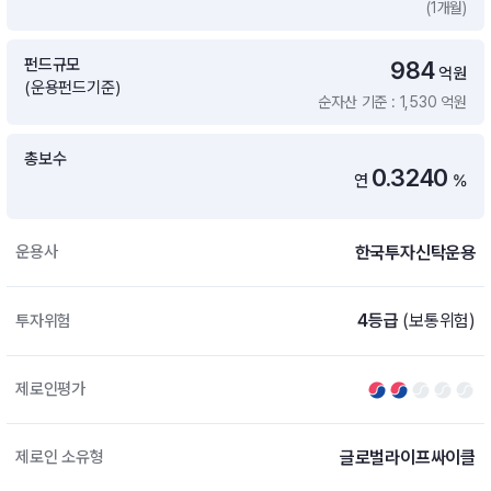
(1개월)
증여 솔루션
국내 ETF 검색
포트래빗 관리
펀드규모
984
ETF트렌드
ETF 랭킹 · ETF 찾기 · 종목찾기
미국 ETF 검색
억원
(운용펀드기준)
ETF 비교
순자산 기준 : 1,530 억원
ETF 랭킹
ETF 분배금 Check
펀드상품
펀드 상품 검색 · 상품 비교
종목으로 찾기
연금 ETF 검색
총보수
미국ETF테마
0.3240
연
%
펀드 검색
투자정보
ETF 처음투자 · 뉴스
펀드 비교
연금 펀드 검색
한국투자신탁운용
운용사
투자 라이브러리
DIY 포트폴리오
내맘대로 만들기 · DIY 포트 관리
ETF 처음투자
4등급
(보통위험)
투자위험
내맘대로 만들기
고객라운지
이벤트 · 공지사항 · FAQ · 문의사항
DIY 포트 관리
제로인평가
이벤트
공지사항
FAQ
글로벌라이프싸이클
제로인 소유형
문의사항