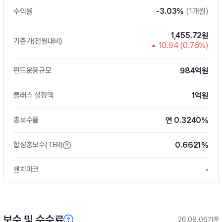
-3.03%
(1개월)
수익률
1,455.72원
기준가(전월대비)
10.94 (0.76%)
984억원
펀드운용규모
1억원
클래스 설정액
연 0.3240%
총보수율
0.6621%
합성총보수(TER)
-
벤치마크
보수 및 수수료
26.08.06기준