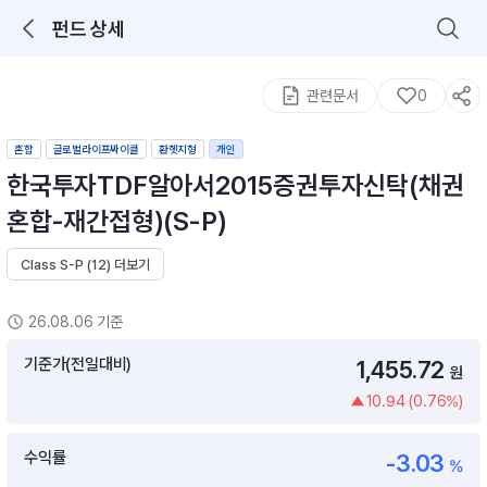
펀드 상세
로그인을 해주세요.
통합 검색
구성종목 검색
관련문서
0
혼합
글로벌라이프싸이클
환헷지형
개인
한국투자TDF알아서2015증권투자신탁(채권
혼합-재간접형)(S-P)
Class S-P (12) 더보기
추천 메뉴
ETF 랭킹
ETF 분배금 Check
26.08.06 기준
이벤트
DIY 포트 관리
기준가(전일대비)
1,455.72
원
10.94 (0.76%)
포트래빗
월배당 · 모으기 · 포트래빗 관리
수익률
-3.03
월배당 포트
%
ETF상품
ETF검색 · 상품비교 · 분배금
연금/ISA 포트