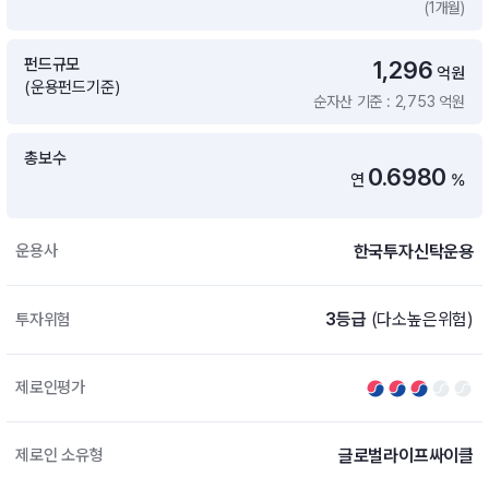
(1개월)
증여 솔루션
국내 ETF 검색
포트래빗 관리
펀드규모
1,296
ETF트렌드
ETF 랭킹 · ETF 찾기 · 종목찾기
미국 ETF 검색
억원
(운용펀드기준)
ETF 비교
순자산 기준 : 2,753 억원
ETF 랭킹
ETF 분배금 Check
펀드상품
펀드 상품 검색 · 상품 비교
종목으로 찾기
연금 ETF 검색
총보수
미국ETF테마
0.6980
연
%
펀드 검색
투자정보
ETF 처음투자 · 뉴스
펀드 비교
연금 펀드 검색
한국투자신탁운용
운용사
투자 라이브러리
DIY 포트폴리오
내맘대로 만들기 · DIY 포트 관리
ETF 처음투자
3등급
(다소높은위험)
투자위험
내맘대로 만들기
고객라운지
이벤트 · 공지사항 · FAQ · 문의사항
DIY 포트 관리
제로인평가
이벤트
공지사항
FAQ
글로벌라이프싸이클
제로인 소유형
문의사항