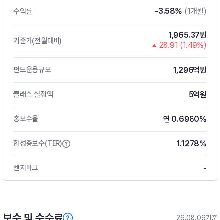
-3.58%
(1개월)
수익률
1,965.37원
기준가(전월대비)
28.91 (1.49%)
1,296억원
펀드운용규모
5억원
클래스 설정액
연 0.6980%
총보수율
1.1278%
합성총보수(TER)
-
벤치마크
보수 및 수수료
26.08.06기준