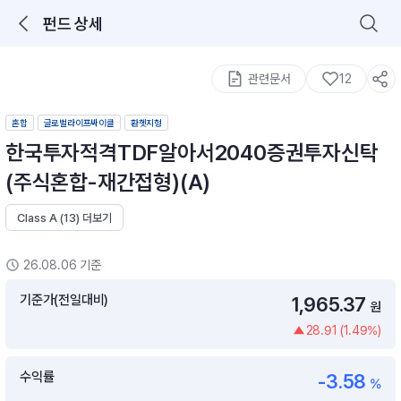
펀드 상세
로그인을 해주세요.
통합 검색
구성종목 검색
관련문서
12
혼합
글로벌라이프싸이클
환헷지형
한국투자적격TDF알아서2040증권투자신탁
(주식혼합-재간접형)(A)
Class A (13) 더보기
추천 메뉴
ETF 랭킹
ETF 분배금 Check
26.08.06 기준
이벤트
DIY 포트 관리
기준가(전일대비)
1,965.37
원
28.91 (1.49%)
포트래빗
월배당 · 모으기 · 포트래빗 관리
수익률
-3.58
월배당 포트
%
ETF상품
ETF검색 · 상품비교 · 분배금
연금/ISA 포트