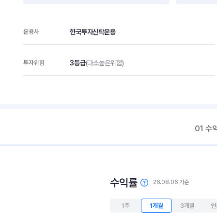
한국투자신탁운용
운용사
3등급
(다소높은위험)
투자위험
01 수
수익률
26.08.06 기준
1주
1개월
3개월
연