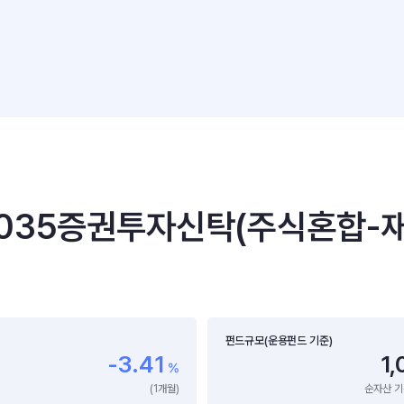
35증권투자신탁(주식혼합-재
펀드규모(운용펀드 기준)
-3.41
1,
%
(1개월)
순자산 기준