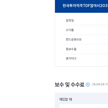
한국투자적격TDF알아서203
설정일
수익률
펀드운용규모
총보수율
벤치마크
보수 및 수수료
26.08.06 
매입할 때