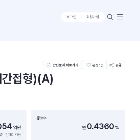
로그인
회원가입
관련문서 바로가기
공유
관심
12
간접형)(A)
총보수
054
0.4360
억원
연
%
 : 2,110 억원