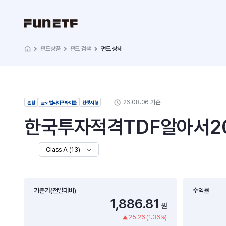
펀드상품
펀드 검색
펀드 상세
26.08.06 기준
혼합
글로벌라이프싸이클
환헷지형
한국투자적격TDF알아서20
Class A (13)
기준가(전일대비)
수익률
1,886.81
원
25.26 (1.36%)