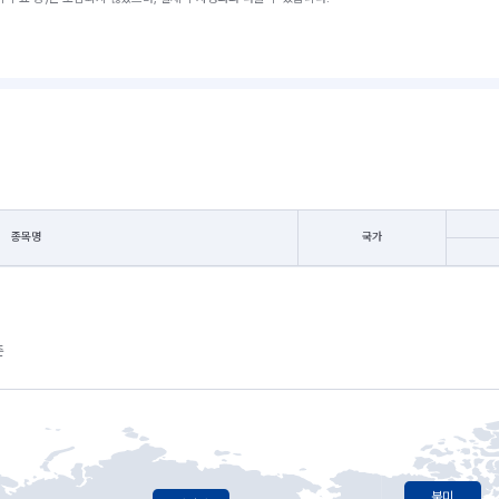
종목명
국가
준
북미