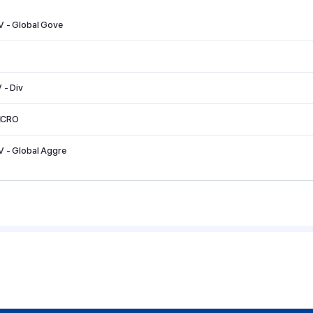
V - Global Gove
 - Div
ICRO
V - Global Aggre