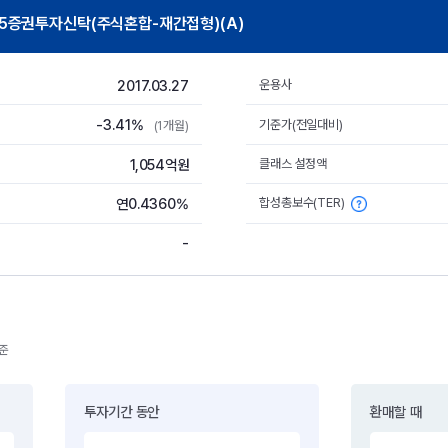
5증권투자신탁(주식혼합-재간접형)(A)
2017.03.27
운용사
-3.41%
기준가(전일대비)
(1개월)
1,054억원
클래스 설정액
합성총보수(TER)
연0.4360%
-
기준
투자기간 동안
환매할 때