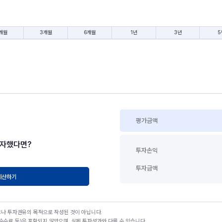
개월
3개월
6개월
1년
3년
5
평가금액
투자했다면?
투자손익
투자금액
계산하기
고나 투자권유의 목적으로 작성된 것이 아닙니다.
수료 등)은 포함되지 않았으며, 실제 투자성과와 다를 수 있습니다.