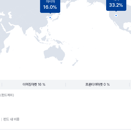
아시아
33.2%
16.0%
이머징마켓 16 %
프론티어마켓 0 %
.(펀드제외)
펀드 내 비중