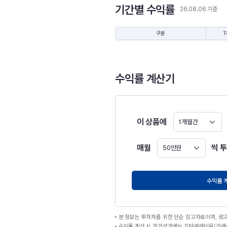
기간별 수익률
26.08.06 기준
구분
1
수익률 계산기
이 상품에
1개월간
매월
씩 
50만원
원
수익률 
본 정보는 투자자를 위한 단순 참고자료이며, 광
수익률 계산 시 과거성과에는 기타매매비용(거래수