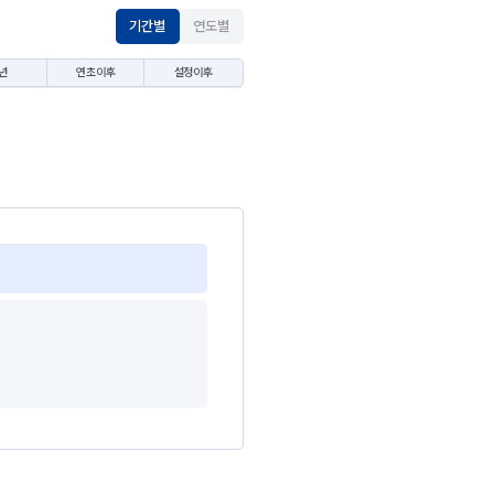
기간별
연도별
년
연초이후
설정이후