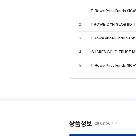
T. Rowe Price Funds SICA
1
T ROWE-DYN GLOB BD-I
2
T Rowe Price Funds SICAV
3
ISHARES GOLD TRUST M
4
T. Rowe Price Funds SICA
5
상품정보
26.08.06 기준