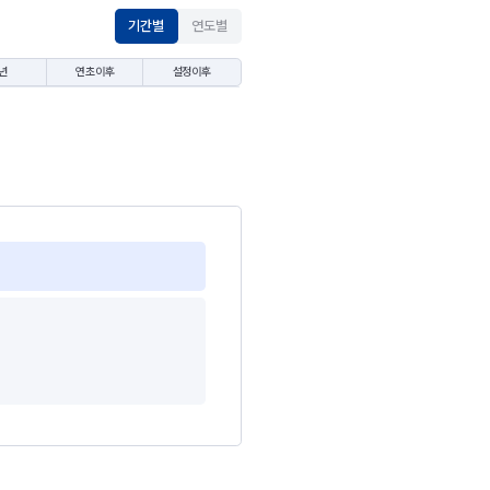
기간별
연도별
년
연초이후
설정이후