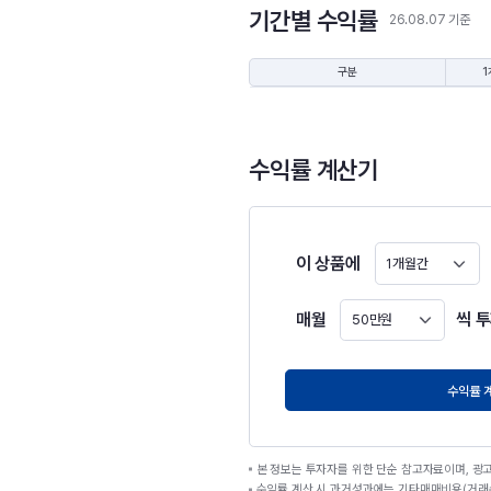
기간별 수익률
26.08.07 기준
구분
1
수익률 계산기
이 상품에
1개월간
매월
씩 
50만원
원
수익률 
본 정보는 투자자를 위한 단순 참고자료이며, 광
수익률 계산 시 과거성과에는 기타매매비용(거래수