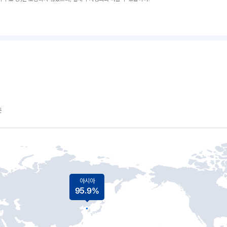
준
아시아
95.9%