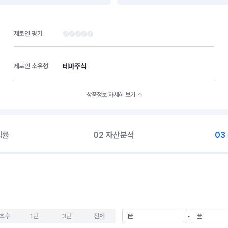
제로인 평가
테마주식
제로인 소유형
상품정보 자세히 보기
익률
02 자산분석
03
초후
1년
3년
전체
~