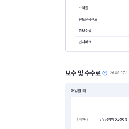
수익률
펀드운용규모
총보수율
벤치마크
보수 및 수수료
26.08.07 
매입할 때
납입금액의 0.500%
선취판매