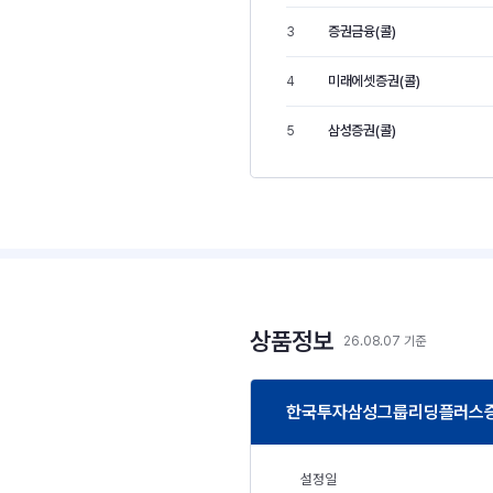
증권금융(콜)
3
미래에셋증권(콜)
4
삼성증권(콜)
5
상품정보
26.08.07 기준
한국투자삼성그룹리딩플러스증권
설정일