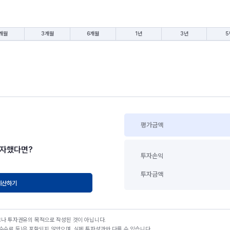
개월
3개월
6개월
1년
3년
5
평가금액
투자했다면?
투자손익
투자금액
계산하기
고나 투자권유의 목적으로 작성된 것이 아닙니다.
수료 등)은 포함되지 않았으며, 실제 투자성과와 다를 수 있습니다.