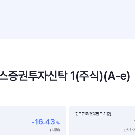
권투자신탁 1(주식)(A-e)
펀드규모(운용펀드 기준)
-16.43
%
(1개월)
순자산 기