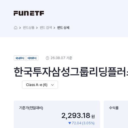
펀드상품
펀드 검색
펀드 상세
26.08.07 기준
국내주식
테마주식
한국투자삼성그룹리딩플러스증
Class A-e (6)
기준가(전일대비)
수익률
2,293.18
원
72.04 (3.05%)