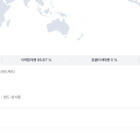
이머징마켓 95.87 %
프론티어마켓 0 %
.(펀드제외)
펀드 내 비중