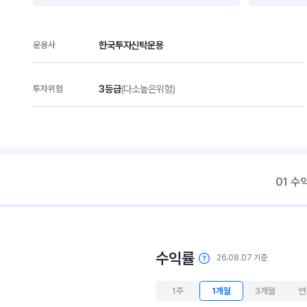
한국투자신탁운용
운용사
3등급
(다소높은위험)
투자위험
01 수
수익률
26.08.07 기준
1주
1개월
3개월
연