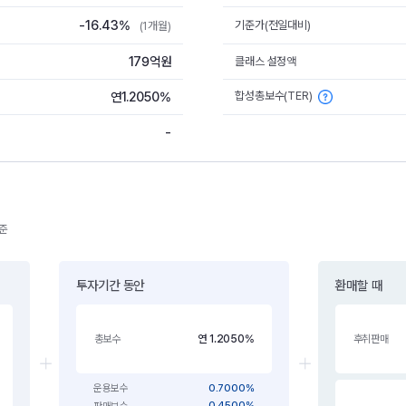
-16.43%
기준가(전일대비)
(1개월)
179억원
클래스 설정액
합성총보수(TER)
연1.2050%
-
기준
투자기간 동안
환매할 때
연 1.2050%
총보수
후취판매
0.7000%
운용보수
0.4500%
판매보수