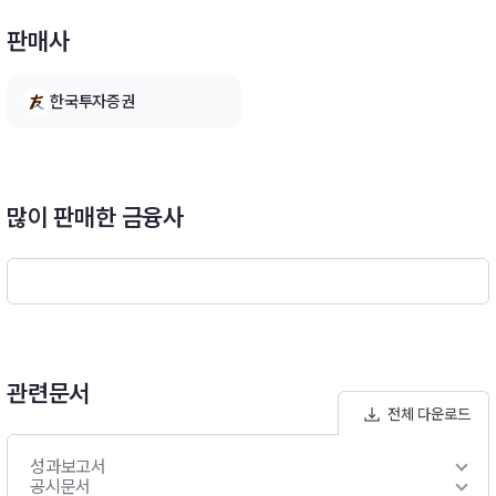
탁의 투자전략](1) 주요 투자전략- 이 투자신탁은 안정적 현금흐
판매사
름을 필요로 하는 투자자에게 일정한 인컴수익을 꾸준히 발생시
킬 수 있도록 신탁재산내에서 다양한 글로벌 채권에 분산투자함
으로써 자산배분전략을수행하는 국내ㆍ외 집합투자증권에 주로
한국투자증권
투자합니다.- 이 투자신탁은 채권 관련 국내ㆍ외 집합투자증권을
법시행령 제94조 제2항 제4호에서 규정하는 주된 투자대상자산
으로 하여 투자신탁재산의 100분의 50이상 투자합니다. 다만,
투자적격등급 이외의 채권 및 채권관련자산에의 투자는 투자신탁
재산의 100분의 30이하로투자합니다.
많이 판매한 금융사
관련문서
전체 다운로드
성과보고서
공시문서