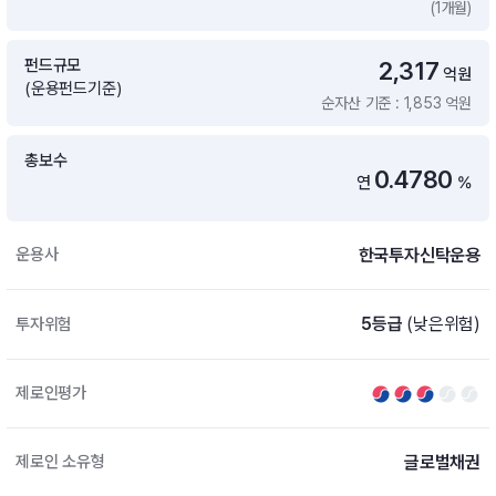
(1개월)
증여 솔루션
국내 ETF 검색
포트래빗 관리
펀드규모
2,317
ETF트렌드
ETF 랭킹 · ETF 찾기 · 종목찾기
미국 ETF 검색
억원
(운용펀드기준)
ETF 비교
순자산 기준 : 1,853 억원
ETF 랭킹
ETF 분배금 Check
펀드상품
펀드 상품 검색 · 상품 비교
종목으로 찾기
연금 ETF 검색
총보수
미국ETF테마
0.4780
연
%
펀드 검색
투자정보
ETF 처음투자 · 뉴스
펀드 비교
연금 펀드 검색
한국투자신탁운용
운용사
투자 라이브러리
DIY 포트폴리오
내맘대로 만들기 · DIY 포트 관리
ETF 처음투자
5등급
(낮은위험)
투자위험
내맘대로 만들기
고객라운지
이벤트 · 공지사항 · FAQ · 문의사항
DIY 포트 관리
제로인평가
이벤트
공지사항
FAQ
글로벌채권
제로인 소유형
문의사항