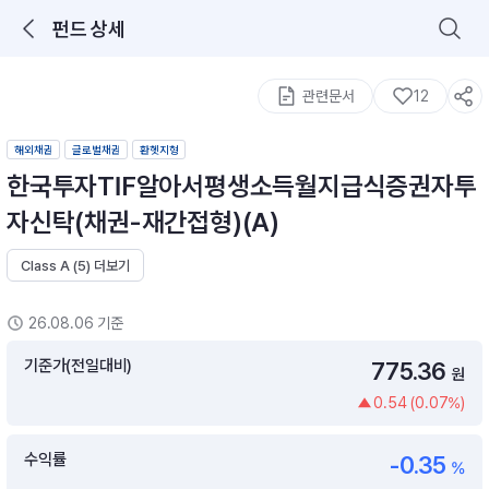
펀드 상세
로그인을 해주세요.
통합 검색
구성종목 검색
관련문서
12
해외채권
글로벌채권
환헷지형
한국투자TIF알아서평생소득월지급식증권자투
자신탁(채권-재간접형)(A)
Class A (5) 더보기
추천 메뉴
ETF 랭킹
ETF 분배금 Check
26.08.06 기준
이벤트
DIY 포트 관리
기준가(전일대비)
775.36
원
0.54 (0.07%)
포트래빗
월배당 · 모으기 · 포트래빗 관리
수익률
-0.35
월배당 포트
%
ETF상품
ETF검색 · 상품비교 · 분배금
연금/ISA 포트