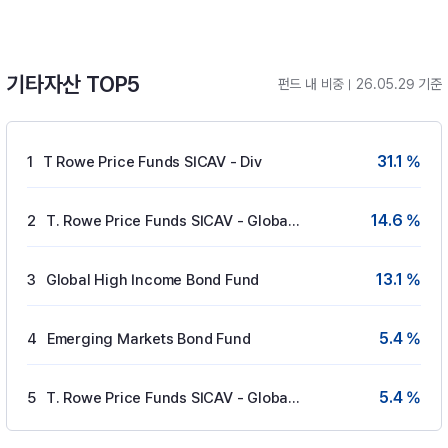
기타자산 TOP5
펀드 내 비중
26.05.29 기준
31.1 %
1
T Rowe Price Funds SICAV - Div
14.6 %
2
T. Rowe Price Funds SICAV - Global Gove
13.1 %
3
Global High Income Bond Fund
5.4 %
4
Emerging Markets Bond Fund
5.4 %
5
T. Rowe Price Funds SICAV - Global Aggre