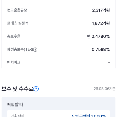
2,317억원
펀드운용규모
1,872억원
클래스 설정액
연 0.4780%
총보수율
0.7598%
합성총보수(TER)
-
벤치마크
보수 및 수수료
26.08.06기준
매입할 때
선취판매
납입금액의 1.000%