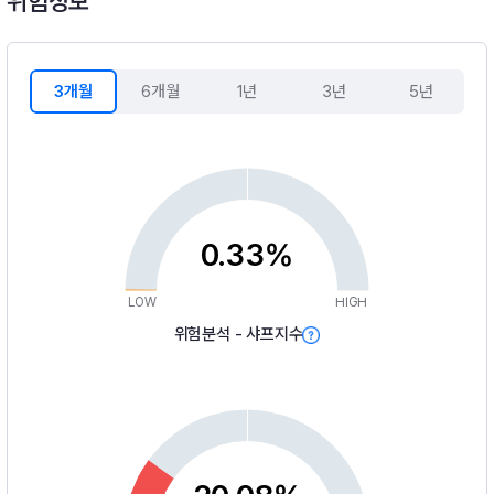
위험정보
3개월
6개월
1년
3년
5년
0.33%
LOW
HIGH
위험분석 - 샤프지수