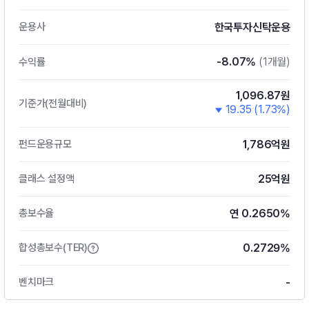
한국투자신탁운용
운용사
-8.07%
(1개월)
수익률
1,096.87원
기준가(전월대비)
19.35 (1.73%)
1,786억원
펀드운용규모
25억원
클래스 설정액
연 0.2650%
총보수율
0.2729%
합성총보수(TER)
-
벤치마크