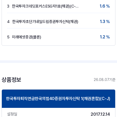
1.6 %
3
한국투자크레딧포커스ESG자1호(채권)(C-W)
1.3 %
4
한국투자초단기내일드림증권투자신탁(채권)
1.2 %
5
미래에셋증권(콜론)
상품정보
26.08.07기준
한국투자퇴직연금한국의힘40증권자투자신탁 1(채권혼합)(C-J)
2017.12.14
설정일