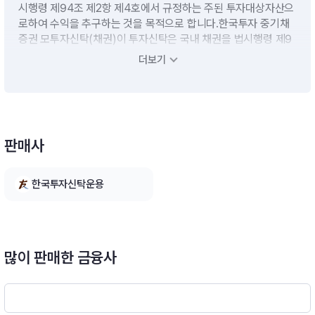
시행령 제94조 제2항 제4호에서 규정하는 주된 투자대상자산으
로하여 수익을 추구하는 것을 목적으로 합니다.한국투자 중기채
증권 모투자신탁(채권)이 투자신탁은 국내 채권을 법시행령 제9
4조 제2항 제4호에서 규정하는 주된 투자대상자산으로하여 수
더보기
익을 추구하는 것을 목적으로 합니다.
운용전략
판매사
모투자신탁의 수익증권에 투자신탁재산의 대부분을 투자할 계획
입니다.단기대출 및 금융기관에의 예치 등 유동성자산에의 투자
는 투자신탁재산의 10%이하 범위내에서 운용할 계획입니다. 다
한국투자신탁운용
만, 집합투자업자가 수익자들에게 최선의 이익이 된다고 판단하
는 경우에는 투자신탁 자산총액의 40%이하의 범위내에서 10%
를 초과할 수 있습니다.※ 비교지수: [(KOSPI × 36%) + (매경종
합채권지수 우량채권 1~5년 × 64%)]
많이 판매한 금융사