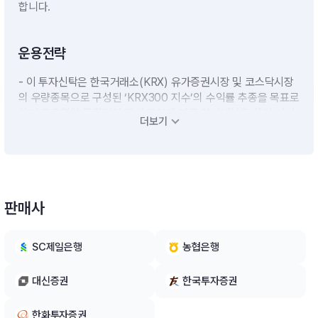
합니다.
운용전략
- 이 투자신탁은 한국거래소(KRX) 유가증권시장 및 코스닥시장
의 우량종목으로 구성된 ‘KRX300 지수’의 수익률 추종을 목표로
하여 운용역의 주관적인 장세 판단에 따른 자산배분을 하지 아니
더보기
하고, ‘KRX300 지수’의 종목을 기초로 포트폴리오를 구성하여
인덱스 방식으로 운용하여 자본이득을 추구할 계획입니다.- ‘KR
X300 지수’ 대비 초과수익을 추구하기 위해 연계자산(주가지수
선물, ETF) 등 관련 투자대상종목의 상대적인 가격차이를 이용
하는 차익거래, 보유주식의 대차 등 다양한 전략을 활용합니다.
판매사
다만, 이러한 초과수익 전략은 지수 수익률 추종이라는 투자목적
에 부합하는 범위 내에서 진행될 예정입니다.※ 비교지수 : (KRX3
00 지수 × 100%)
SC제일은행
농협은행
대신증권
한국투자증권
한화투자증권