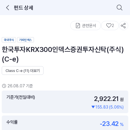
펀드 상세
로그인을 해주세요.
통합 검색
구성종목 검색
관련문서
2
국내주식
기타인덱스
한국투자KRX300인덱스증권투자신탁(주식)
(C-e)
Class C-e (11) 더보기
추천 메뉴
ETF 랭킹
ETF 분배금 Check
26.08.07 기준
이벤트
DIY 포트 관리
기준가(전일대비)
2,922.21
원
155.83 (5.06%)
포트래빗
월배당 · 모으기 · 포트래빗 관리
수익률
-23.42
월배당 포트
%
ETF상품
ETF검색 · 상품비교 · 분배금
연금/ISA 포트