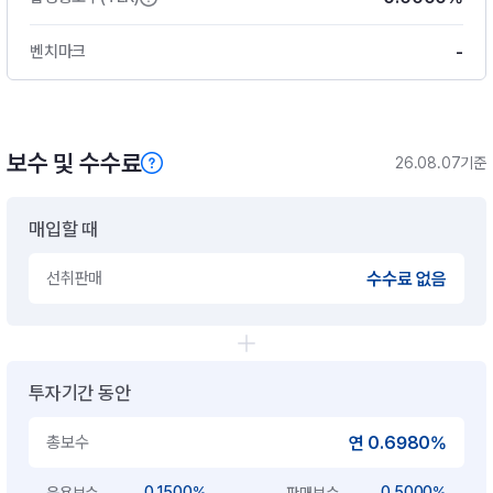
-
벤치마크
보수 및 수수료
26.08.07기준
매입할 때
선취판매
수수료 없음
투자기간 동안
총보수
연 0.6980%
0.1500%
0.5000%
운용보수
판매보수