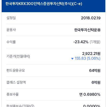
한국투자KRX300인덱스증권투자신탁(주식)(C-e)
2018.02.19
설정일
한국투자신탁운용
운용사
-23.42%
(1개월)
수익률
2,922.21원
기준가(전월대비)
155.83 (5.06%)
64억원
펀드운용규모
6억원
클래스 설정액
연 0.6980%
총보수율
0.0000%
합성총보수(TER)