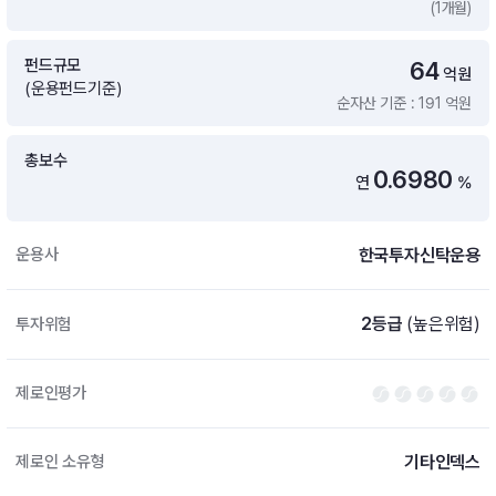
(1개월)
증여 솔루션
국내 ETF 검색
포트래빗 관리
펀드규모
64
ETF트렌드
ETF 랭킹 · ETF 찾기 · 종목찾기
미국 ETF 검색
억원
(운용펀드기준)
ETF 비교
순자산 기준 : 191 억원
ETF 랭킹
ETF 분배금 Check
펀드상품
펀드 상품 검색 · 상품 비교
종목으로 찾기
연금 ETF 검색
총보수
미국ETF테마
0.6980
연
%
펀드 검색
투자정보
ETF 처음투자 · 뉴스
펀드 비교
연금 펀드 검색
한국투자신탁운용
운용사
투자 라이브러리
DIY 포트폴리오
내맘대로 만들기 · DIY 포트 관리
ETF 처음투자
2등급
(높은위험)
투자위험
내맘대로 만들기
고객라운지
이벤트 · 공지사항 · FAQ · 문의사항
DIY 포트 관리
제로인평가
이벤트
공지사항
FAQ
기타인덱스
제로인 소유형
문의사항