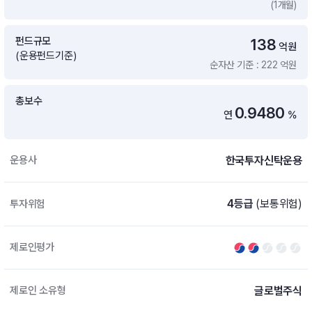
(1개월)
증여 솔루션
국내 ETF 검색
포트래빗 관리
펀드규모
138
ETF트렌드
ETF 랭킹 · ETF 찾기 · 종목찾기
미국 ETF 검색
억원
(운용펀드기준)
ETF 비교
순자산 기준 : 222 억원
ETF 랭킹
ETF 분배금 Check
펀드상품
펀드 상품 검색 · 상품 비교
종목으로 찾기
연금 ETF 검색
총보수
미국ETF테마
0.9480
연
%
펀드 검색
투자정보
ETF 처음투자 · 뉴스
펀드 비교
연금 펀드 검색
한국투자신탁운용
운용사
투자 라이브러리
DIY 포트폴리오
내맘대로 만들기 · DIY 포트 관리
ETF 처음투자
4등급
(보통위험)
투자위험
내맘대로 만들기
고객라운지
이벤트 · 공지사항 · FAQ · 문의사항
DIY 포트 관리
제로인평가
이벤트
공지사항
FAQ
글로벌주식
제로인 소유형
문의사항