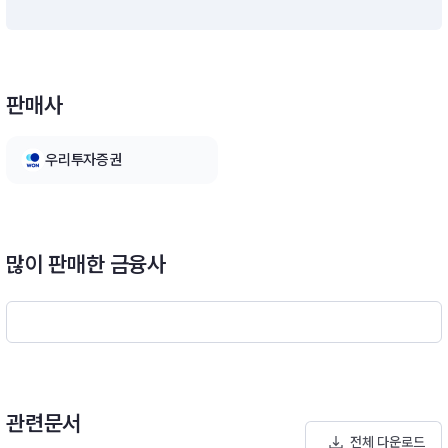
자는 투자신탁재산의 10%이하 범위내에서 운용할 계획입니다.
다만, 집합투자업자가 수익자들에게 최선의 이익이 된다고 판단
하는 경우에는 투자신탁 자산총액의 40%이하의 범위내에서 1
0%를 초과할 수 있습니다.※ 비교지수 : [(MSCI World Index ×
판매사
90%)] + (Call × 10%)[모투자신탁의 투자전략]이 투자신탁은
신탁재산 대부분을 글로벌 선진시장의 주식에 주로 투자하여 세
계 시장환경의 불확실성 요인 변화에 따른 시장변동성이 상승될
우리투자증권
때, 장기적으로 낮은 변동성을 유지하면서 안정적인 성과를 추구
할 예정입니다. 집합투자업자는 당해 모투자신탁에서 운용하는
외국통화표시자산에 대한 운용업무를 해외위탁집합투자업자인
“State Street Global Advisors(SSGA) Asia Limited”사에 위
탁할 예정입니다.*비교지수 : [MSCI World Index (원화환산) ×
많이 판매한 금융사
100%]
관련문서
전체 다운로드