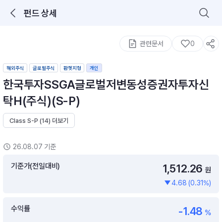
펀드 상세
로그인을 해주세요.
통합 검색
구성종목 검색
관련문서
0
해외주식
글로벌주식
환헷지형
개인
한국투자SSGA글로벌저변동성증권자투자신
탁H(주식)(S-P)
Class S-P (14) 더보기
추천 메뉴
ETF 랭킹
ETF 분배금 Check
26.08.07 기준
이벤트
DIY 포트 관리
기준가(전일대비)
1,512.26
원
4.68 (0.31%)
포트래빗
월배당 · 모으기 · 포트래빗 관리
수익률
-1.48
월배당 포트
%
ETF상품
ETF검색 · 상품비교 · 분배금
연금/ISA 포트