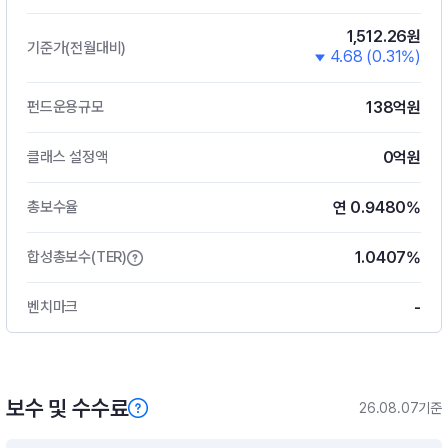
1,512.26원
기준가(전월대비)
4.68 (0.31%)
138억원
펀드운용규모
0억원
클래스 설정액
연 0.9480%
총보수율
1.0407%
합성총보수(TER)
-
벤치마크
보수 및 수수료
26.08.07기준