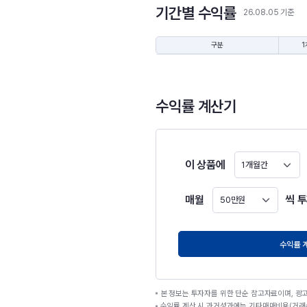
기간별 수익률
26.08.05 기준
구분
1
수익률 계산기
이 상품에
1개월간
매월
씩 
50만원
원
수익률 
본 정보는 투자자를 위한 단순 참고자료이며, 광
수익률 계산 시 과거성과에는 기타매매비용(거래수