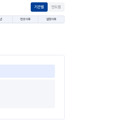
기간별
연도별
년
연초이후
설정이후