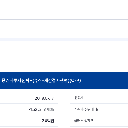
권자투자신탁H(주식-재간접파생형)(C-P)
2018.07.17
운용사
-1.52%
기준가(전일대비)
(1개월)
24억원
클래스 설정액