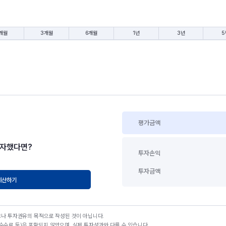
개월
3개월
6개월
1년
3년
5
평가금액
투자했다면?
투자손익
투자금액
계산하기
고나 투자권유의 목적으로 작성된 것이 아닙니다.
수료 등)은 포함되지 않았으며, 실제 투자성과와 다를 수 있습니다.