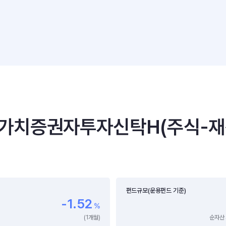
치증권자투자신탁H(주식-재간
펀드규모(운용펀드 기준)
-1.52
%
(1개월)
순자산 