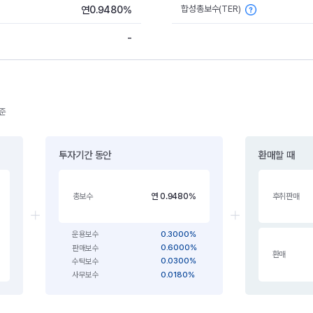
합성총보수(TER)
연0.9480%
-
기준
투자기간 동안
환매할 때
연 0.9480%
총보수
후취판매
0.3000%
운용보수
0.6000%
판매보수
환매
0.0300%
수탁보수
0.0180%
사무보수