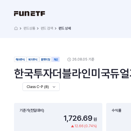
펀드상품
펀드 검색
펀드 상세
26.08.05 기준
해외주식
북미주식
환헷지형
개인
한국투자더블라인미국듀얼가
Class C-P (8)
기준가(전일대비)
수익률
1,726.69
원
12.66 (0.74%)