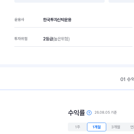
한국투자신탁운용
운용사
2등급
(높은위험)
투자위험
01 수
수익률
26.08.05 기준
1주
1개월
3개월
연