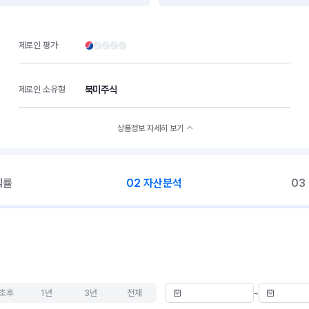
제로인 평가
북미주식
제로인 소유형
상품정보 자세히 보기
익률
02 자산분석
03
초후
1년
3년
전체
~