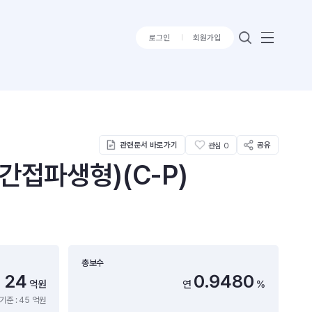
로그인
회원가입
관련문서 바로가기
공유
관심
0
접파생형)(C-P)
총보수
24
0.9480
억원
연
%
기준 : 45 억원