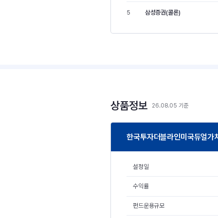
삼성증권(콜론)
5
상품정보
26.08.05 기준
한국투자더블라인미국듀얼가치증
설정일
수익률
펀드운용규모