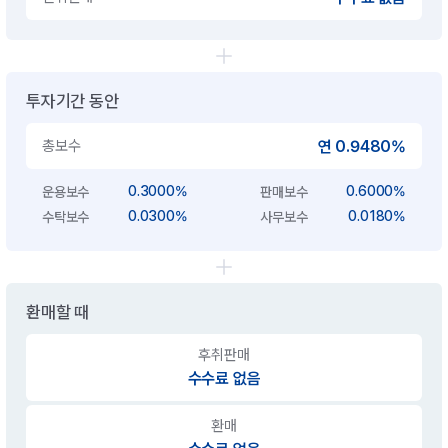
투자기간 동안
총보수
연 0.9480%
0.3000%
0.6000%
운용보수
판매보수
0.0300%
0.0180%
수탁보수
사무보수
환매할 때
후취판매
수수료 없음
환매