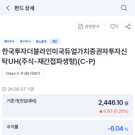
펀드 상세
로그인을 해주세요.
통합 검색
구성종목 검색
관련문서
0
해외주식
북미주식
환노출형
개인
한국투자더블라인미국듀얼가치증권자투자신
탁UH(주식-재간접파생형)(C-P)
Class C-P (8) 더보기
추천 메뉴
ETF 랭킹
ETF 분배금 Check
26.08.07 기준
이벤트
DIY 포트 관리
기준가(전일대비)
2,446.10
원
6.85 (0.28%)
포트래빗
월배당 · 모으기 · 포트래빗 관리
수익률
-6.04
월배당 포트
%
ETF상품
ETF검색 · 상품비교 · 분배금
연금/ISA 포트