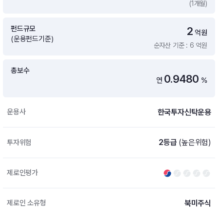
(1개월)
증여 솔루션
국내 ETF 검색
포트래빗 관리
펀드규모
2
ETF트렌드
ETF 랭킹 · ETF 찾기 · 종목찾기
미국 ETF 검색
억원
(운용펀드기준)
ETF 비교
순자산 기준 : 6 억원
ETF 랭킹
ETF 분배금 Check
펀드상품
펀드 상품 검색 · 상품 비교
종목으로 찾기
연금 ETF 검색
총보수
미국ETF테마
0.9480
연
%
펀드 검색
투자정보
ETF 처음투자 · 뉴스
펀드 비교
연금 펀드 검색
한국투자신탁운용
운용사
투자 라이브러리
DIY 포트폴리오
내맘대로 만들기 · DIY 포트 관리
ETF 처음투자
2등급
(높은위험)
투자위험
내맘대로 만들기
고객라운지
이벤트 · 공지사항 · FAQ · 문의사항
DIY 포트 관리
제로인평가
이벤트
공지사항
FAQ
북미주식
제로인 소유형
문의사항