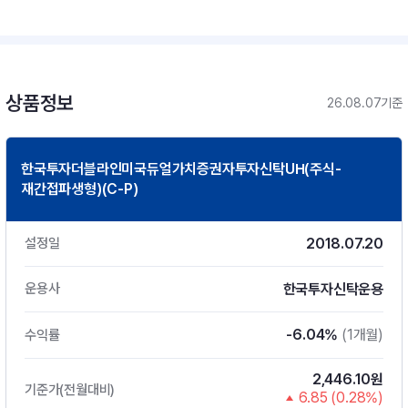
상품정보
26.08.07기준
한국투자더블라인미국듀얼가치증권자투자신탁UH(주식-
재간접파생형)(C-P)
2018.07.20
설정일
한국투자신탁운용
운용사
-6.04%
(1개월)
수익률
2,446.10원
기준가(전월대비)
6.85 (0.28%)