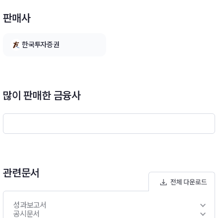
파생형)]- 이 투자신탁은 주식관련장외파생상품과 해외채권에
판매사
주로 투자하는 외국 집합투자기구의 집합투자증권을 법시행령 제
94조 제2항 제4호에서 규정하는 주된 투자대상자산으로 하여 수
익을 추구하는 것을 목적으로 합니다.- 이 투자신탁은 주식관련장
한국투자증권
외파생상품과 해외채권에 주로 투자하는 외국 집합투자기구의 집
합투자증권에 투자신탁재산의 100분의 50 이상을 투자하는 재
간접투자신탁(Fund of Funds)으로서, 외국 집합투자기구인 Do
ubleLine Funds(더블라인 펀드)의 하위펀드인 “ DoubleLine S
hiller EnhancedCAPE® Fund(더블라인 쉴러 인핸스드 CAPE
많이 판매한 금융사
® 펀드)”에 투자신탁재산의 대부분을 투자하여 수익을 추구하는
것을 목적으로 합니다.※ 비교지수 : [(S&P500 Index(원화환산)
× 90%) + (Call × 10%)]
관련문서
전체 다운로드
성과보고서
공시문서