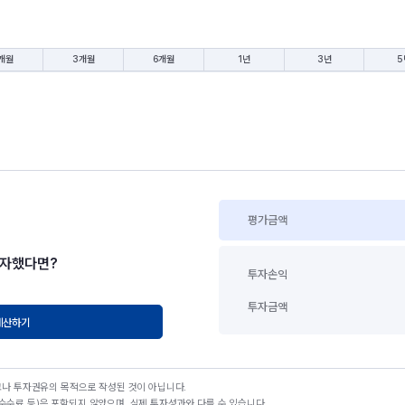
개월
3개월
6개월
1년
3년
5
평가금액
투자했다면?
투자손익
투자금액
계산하기
고나 투자권유의 목적으로 작성된 것이 아닙니다.
수료 등)은 포함되지 않았으며, 실제 투자성과와 다를 수 있습니다.