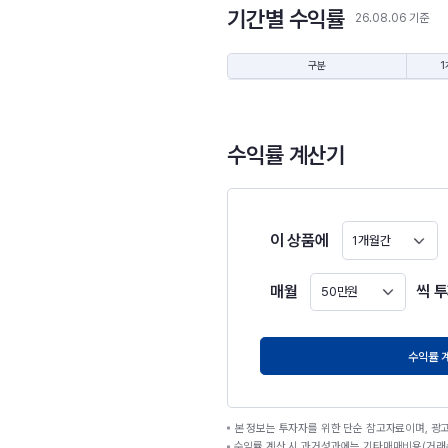
기간별 수익률
26.08.06 기준
구분
1
수익률 계산기
이 상품에
1개월간
매월
씩 
50만원
원
수익률 
본 정보는 투자자를 위한 단순 참고자료이며, 광
수익률 계산 시 과거성과에는 기타매매비용(거래수