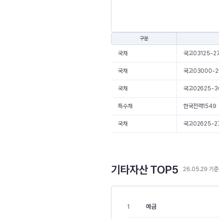
구분
국채
국고03125-27
국채
국고03000-2
국채
국고02625-3
특수채
한국전력1549
국채
국고02625-27
기타자산 TOP5
26.05.29 기준
예금
1