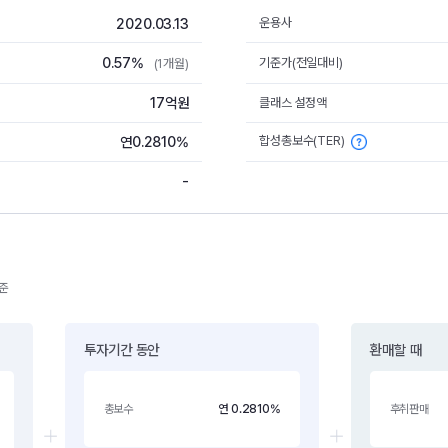
2020.03.13
운용사
0.57%
기준가(전일대비)
(1개월)
17억원
클래스 설정액
합성총보수(TER)
연0.2810%
-
기준
투자기간 동안
환매할 때
연 0.2810%
총보수
후취판매