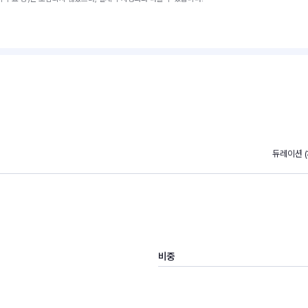
듀레이션 (채
비중