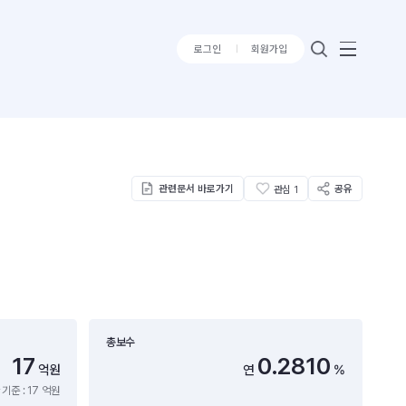
로그인
회원가입
관련문서 바로가기
공유
관심
1
총보수
17
0.2810
억원
연
%
기준 : 17 억원