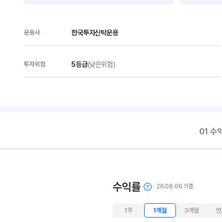
한국투자신탁운용
운용사
5등급
(낮은위험)
투자위험
01 수
수익률
26.08.06 기준
1주
1개월
3개월
연