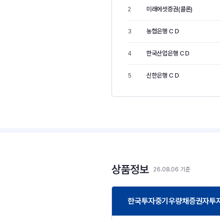
미래에셋증권(콜론)
2
농협은행 C D
3
한국산업은행 C D
4
신한은행 C D
5
상품정보
26.08.06 기준
한국투자중기우량채증권자투자신