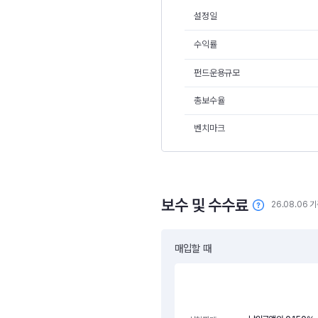
설정일
수익률
펀드운용규모
총보수율
벤치마크
보수 및 수수료
26.08.06 
매입할 때