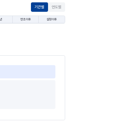
기간별
연도별
년
연초이후
설정이후