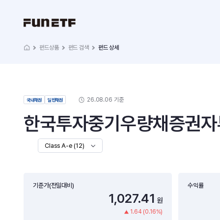
펀드상품
펀드 검색
펀드 상세
26.08.06 기준
국내채권
일반채권
한국투자중기우량채증권자투자
Class A-e (12)
기준가(전일대비)
수익률
1,027.41
원
1.64 (0.16%)