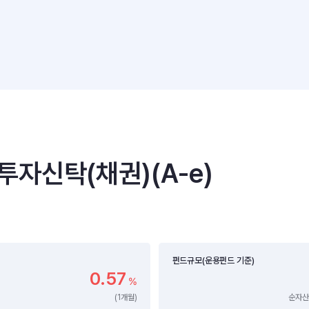
신탁(채권)(A-e)
펀드규모(운용펀드 기준)
0.57
%
(1개월)
순자산 