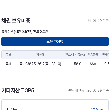
채권 보유비중
26.05.29 기준
듀레이션 (채권 0.51년, 펀드 0.3년)
보유 TOP5
구분
자산명
펀드 내 비중(%)
신용등급
듀레
국채
국고03875-2612(국고23-10)
58.0
AAA
0.5
기타자산 TOP5
펀드 내 비중
26.05.29 기준
10.8 %
1
예금