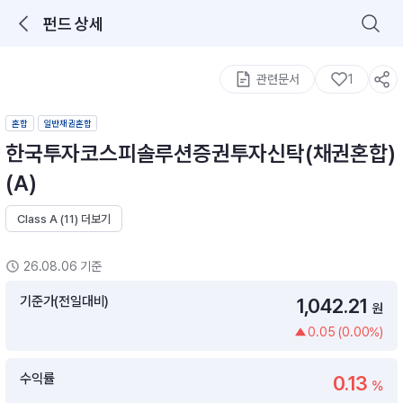
펀드 상세
로그인을 해주세요.
통합 검색
구성종목 검색
관련문서
1
혼합
일반채권혼합
한국투자코스피솔루션증권투자신탁(채권혼합)
(A)
Class A (11) 더보기
추천 메뉴
ETF 랭킹
ETF 분배금 Check
26.08.06 기준
이벤트
DIY 포트 관리
기준가(전일대비)
1,042.21
원
0.05 (0.00%)
포트래빗
월배당 · 모으기 · 포트래빗 관리
수익률
0.13
월배당 포트
%
ETF상품
ETF검색 · 상품비교 · 분배금
연금/ISA 포트