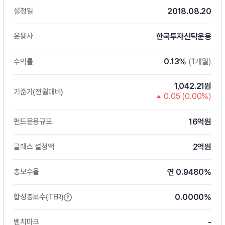
2018.08.20
설정일
한국투자신탁운용
운용사
0.13%
(1개월)
수익률
1,042.21원
기준가(전월대비)
0.05 (0.00%)
16억원
펀드운용규모
2억원
클래스 설정액
연 0.9480%
총보수율
0.0000%
합성총보수(TER)
-
벤치마크