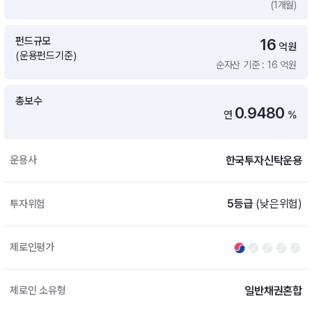
(1개월)
증여 솔루션
국내 ETF 검색
포트래빗 관리
펀드규모
16
ETF트렌드
ETF 랭킹 · ETF 찾기 · 종목찾기
미국 ETF 검색
억원
(운용펀드기준)
ETF 비교
순자산 기준 : 16 억원
ETF 랭킹
ETF 분배금 Check
펀드상품
펀드 상품 검색 · 상품 비교
종목으로 찾기
연금 ETF 검색
총보수
미국ETF테마
0.9480
연
%
펀드 검색
투자정보
ETF 처음투자 · 뉴스
펀드 비교
연금 펀드 검색
한국투자신탁운용
운용사
투자 라이브러리
DIY 포트폴리오
내맘대로 만들기 · DIY 포트 관리
ETF 처음투자
5등급
(낮은위험)
투자위험
내맘대로 만들기
고객라운지
이벤트 · 공지사항 · FAQ · 문의사항
DIY 포트 관리
제로인평가
이벤트
공지사항
FAQ
일반채권혼합
제로인 소유형
문의사항