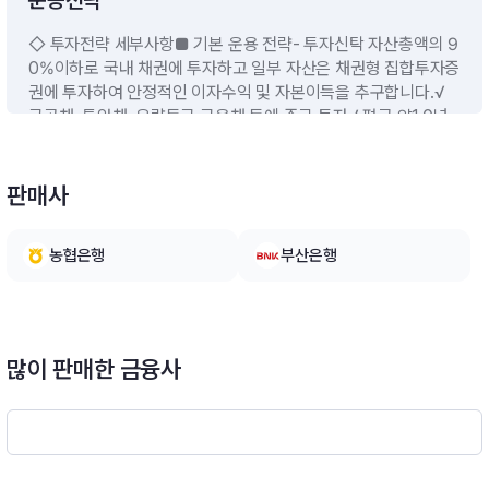
운용전략
◇ 투자전략 세부사항■ 기본 운용 전략- 투자신탁 자산총액의 9
0%이하로 국내 채권에 투자하고 일부 자산은 채권형 집합투자증
권에 투자하여 안정적인 이자수익 및 자본이득을 추구합니다.√
국공채, 통안채, 우량등급 금융채 등에 주로 투자√ 평균 약1.0년
이하 수준의 단기 듀레이션을 유지하면서 주로 만기까지 보유하
는 전략으로 투자하여 금리상승시 평가손실 효과를 완화■ 파생
상품 투자전략 (Tilted Bull Spread 전략)- 주식시장의 변동성을
판매사
활용하여 주가지수 하락시 손실은 한정되고 주가지수 상승시 추
가수익이 발생할 수 있도록 설계한 파생상품 투자전략에 매월 반
농협은행
부산은행
복적으로 투자하여 추가적인 수익을 추구합니다.√ 매월별 파생상
품에 투자하는 기간동안 주가지수가 큰 폭으로 급락하는 경우 월
간 손실한도(콜옵션 매수/콜옵션 매도 비용 수준)에 한정하여 월
간 손실이 발생되도록 파생상품 포지션 청산 예정√ 주가지수 상
승시에 효과적인 수익을 얻기 위해 콜옵션 매수/콜옵션 매도 행사
많이 판매한 금융사
가격 차이 및 콜옵션 매수/콜옵션 매도 포지션 간의 비율을 조절
하고, 콜옵션의 프리미엄을 계산하여 월별 포지션 매매에 관해 결
정※ 비교지수 : 없음