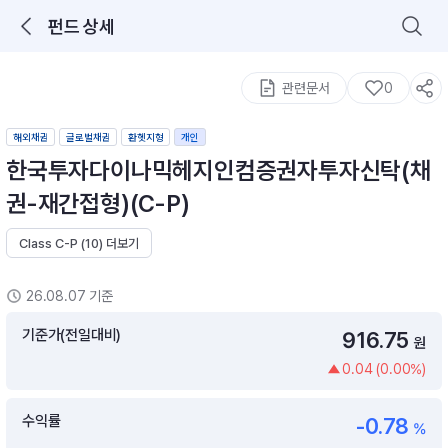
펀드 상세
로그인을 해주세요.
통합 검색
구성종목 검색
관련문서
0
해외채권
글로벌채권
환헷지형
개인
한국투자다이나믹헤지인컴증권자투자신탁(채
권-재간접형)(C-P)
Class C-P (10) 더보기
추천 메뉴
ETF 랭킹
ETF 분배금 Check
26.08.07 기준
이벤트
DIY 포트 관리
기준가(전일대비)
916.75
원
0.04 (0.00%)
포트래빗
월배당 · 모으기 · 포트래빗 관리
수익률
-0.78
월배당 포트
%
ETF상품
ETF검색 · 상품비교 · 분배금
연금/ISA 포트