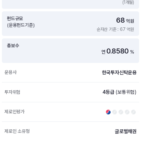
(1개월)
증여 솔루션
국내 ETF 검색
포트래빗 관리
펀드규모
68
ETF트렌드
ETF 랭킹 · ETF 찾기 · 종목찾기
미국 ETF 검색
억원
(운용펀드기준)
ETF 비교
순자산 기준 : 67 억원
ETF 랭킹
ETF 분배금 Check
펀드상품
펀드 상품 검색 · 상품 비교
종목으로 찾기
연금 ETF 검색
총보수
미국ETF테마
0.8580
연
%
펀드 검색
투자정보
ETF 처음투자 · 뉴스
펀드 비교
연금 펀드 검색
한국투자신탁운용
운용사
투자 라이브러리
DIY 포트폴리오
내맘대로 만들기 · DIY 포트 관리
ETF 처음투자
4등급
(보통위험)
투자위험
내맘대로 만들기
고객라운지
이벤트 · 공지사항 · FAQ · 문의사항
DIY 포트 관리
제로인평가
이벤트
공지사항
FAQ
글로벌채권
제로인 소유형
문의사항