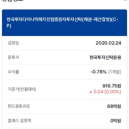
한국투자다이나믹헤지인컴증권자투자신탁(채권-재간접형)(C-
P)
2020.02.24
설정일
한국투자신탁운용
운용사
-0.78%
(1개월)
수익률
916.75원
기준가(전월대비)
0.04 (0.00%)
68억원
펀드운용규모
0억원
클래스 설정액