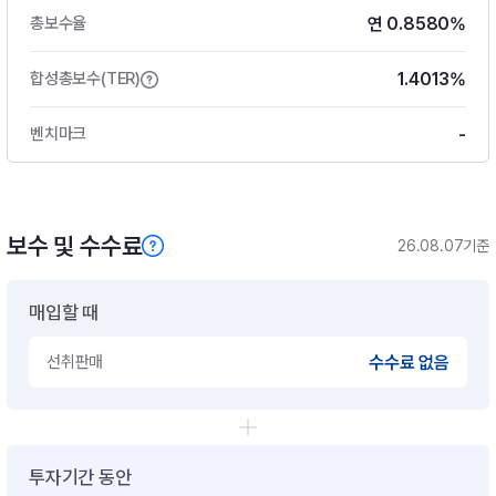
연 0.8580%
총보수율
1.4013%
합성총보수(TER)
-
벤치마크
보수 및 수수료
26.08.07기준
매입할 때
선취판매
수수료 없음
투자기간 동안