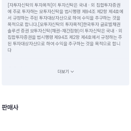
[자투자신탁의 투자목적]이 투자신탁은 국내ㆍ외 집합투자증권
에 주로 투자하는 모투자신탁을 법시행령 제94조 제2항 제4호에
서 규정하는 주된 투자대상자산으로 하여 수익을 추구하는 것을
목적으로 합니다.[모투자신탁의 투자목적]한국투자 글로벌채권
솔루션 증권 모투자신탁(채권-재간접형)이 투자신탁은 국내ㆍ외
집합투자증권을 법시행령 제94조 제2항 제4호에서 규정하는 주
된 투자대상자산으로 하여 수익을 추구하는 것을 목적으로 합니
다
운용전략
더보기
[자투자신탁의 투자전략]- 모투자신탁의 수익증권에 투자신탁재
산의 대부분을 투자할 계획입니다. - 단기대출 및 금융기관에의
예치 등 유동성자산에의 투자는 투자신탁재산의 10%이하 범위
내에서 운용할 계획입니다. 다만, 집합투자업자가 수익자들에게
판매사
최선의 이익이 된다고 판단하는 경우에는 투자신탁 자산총액의 4
0%이하의 범위내에서 10%를 초과할 수 있습니다.*비교지수:
[(BloombergGlobal AggregateBond Index×90%) +(KAPM
oneyMarket Index×10%)][모투지산탁의 투자전략] 포트폴리