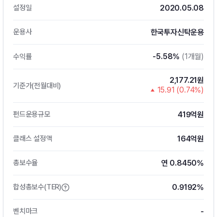
2020.05.08
설정일
한국투자신탁운용
운용사
-5.58%
(1개월)
수익률
2,177.21원
기준가(전월대비)
15.91 (0.74%)
419억원
펀드운용규모
164억원
클래스 설정액
연 0.8450%
총보수율
0.9192%
합성총보수(TER)
-
벤치마크