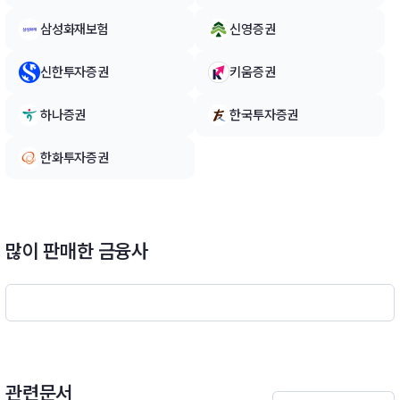
x)’ 대비 초과수익을 추구하기 위해 미국 주식, 주가지수선물, 상
장지수집합투자증권(ETF) 등 관련 자산에 투자할 수 있습니다.
삼성화재보험
신영증권
다만, 이러한 초과수익 전략은 지수 수익률 추종이라는 투자목적
에 부합하는 범위 내에서 진행될 예정입니다.※ 비교지수 : [S&P5
신한투자증권
키움증권
00 Dividend Aristocrats Index × 100%]
하나증권
한국투자증권
한화투자증권
많이 판매한 금융사
관련문서