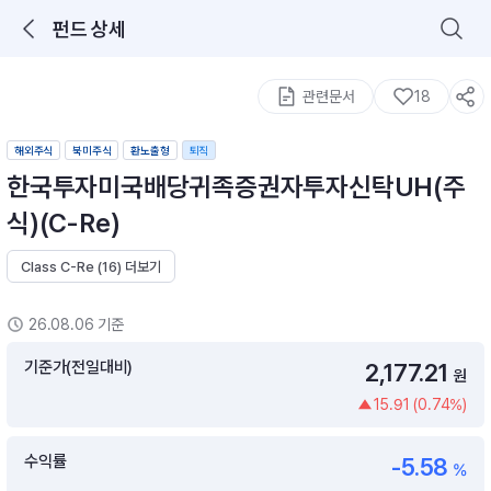
펀드 상세
로그인을 해주세요.
통합 검색
구성종목 검색
관련문서
18
해외주식
북미주식
환노출형
퇴직
한국투자미국배당귀족증권자투자신탁UH(주
식)(C-Re)
Class C-Re (16) 더보기
추천 메뉴
ETF 랭킹
ETF 분배금 Check
26.08.06 기준
이벤트
DIY 포트 관리
기준가(전일대비)
2,177.21
원
15.91 (0.74%)
포트래빗
월배당 · 모으기 · 포트래빗 관리
수익률
-5.58
월배당 포트
%
ETF상품
ETF검색 · 상품비교 · 분배금
연금/ISA 포트