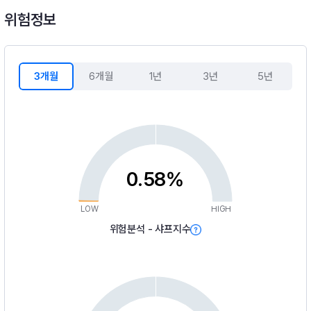
위험정보
3개월
6개월
1년
3년
5년
0.58%
LOW
HIGH
위험분석 - 샤프지수