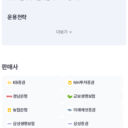
운용전략
- 모투자신탁의 수익증권에 투자신탁재산의 대부분을 투자할 계
더보기
획입니다.- 단기대출 및 금융기관에의 예치 등 유동성자산에의 투
자는 투자신탁재산의 10%이하 범위내에서 운용할 계획입니다.
다만, 집합투자업자가 수익자들에게 최선의 이익이 된다고 판단
하는 경우에는 투자신탁 자산총액의 40%이하의 범위내에서 1
0%를 초과할 수 있습니다.※ 비교지수 : [S&P500 Dividend Ari
판매사
stocrats Index(원화환산) × 100%][모투자신탁의 투자전략]A.
한국투자 미국배당귀족 증권 모투자신탁(USD)(주식)- 이 투자
신탁은 미국의 스탠더드 앤드 푸어스 다우 존스 지수(Standard
KB증권
NH투자증권
& Poor's Dow Jones Indices LLC.)에서 산출ㆍ발표하는 ‘S&
P500 배당귀족지수(S&P500 Dividend Aristocrats Index)’수
경남은행
교보생명보험
익률 추종을 목표로 하여 운용역의 주관적인 장세 판단에 따른 자
산배분을 하지 아니하고,‘S&P500 배당귀족지수(S&P500 Divi
농협은행
미래에셋증권
dend Aristocrats Index)’의 종목을 기초로 포트폴리오를 구성
하여 인덱스 방식으로 운용하여 자본이득을 추구할 계획입니다.-
‘S&P500 배당귀족지수(S&P500 Dividend Aristocrats Inde
삼성생명보험
삼성증권