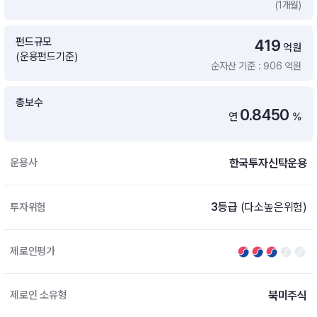
(1개월)
증여 솔루션
국내 ETF 검색
포트래빗 관리
펀드규모
419
ETF트렌드
ETF 랭킹 · ETF 찾기 · 종목찾기
미국 ETF 검색
억원
(운용펀드기준)
ETF 비교
순자산 기준 : 906 억원
ETF 랭킹
ETF 분배금 Check
펀드상품
펀드 상품 검색 · 상품 비교
종목으로 찾기
연금 ETF 검색
총보수
미국ETF테마
0.8450
연
%
펀드 검색
투자정보
ETF 처음투자 · 뉴스
펀드 비교
연금 펀드 검색
한국투자신탁운용
운용사
투자 라이브러리
DIY 포트폴리오
내맘대로 만들기 · DIY 포트 관리
ETF 처음투자
3등급
(다소높은위험)
투자위험
내맘대로 만들기
고객라운지
이벤트 · 공지사항 · FAQ · 문의사항
DIY 포트 관리
제로인평가
이벤트
공지사항
FAQ
북미주식
제로인 소유형
문의사항