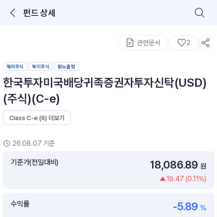
펀드 상세
로그인을 해주세요.
통합 검색
구성종목 검색
관련문서
2
해외주식
북미주식
환노출형
한국투자미국배당귀족증권자투자신탁(USD)
(주식)(C-e)
Class C-e (6) 더보기
추천 메뉴
ETF 랭킹
ETF 분배금 Check
26.08.07 기준
이벤트
DIY 포트 관리
기준가(전일대비)
18,086.89
원
19.47 (0.11%)
포트래빗
월배당 · 모으기 · 포트래빗 관리
수익률
-5.89
월배당 포트
%
ETF상품
ETF검색 · 상품비교 · 분배금
연금/ISA 포트