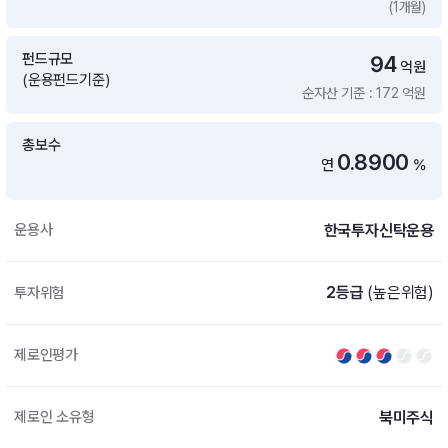
(1개월)
증여 솔루션
국내 ETF 검색
포트래빗 관리
펀드규모
94
ETF트렌드
ETF 랭킹 · ETF 찾기 · 종목찾기
미국 ETF 검색
억원
(운용펀드기준)
ETF 비교
순자산 기준 : 172 억원
ETF 랭킹
ETF 분배금 Check
펀드상품
펀드 상품 검색 · 상품 비교
종목으로 찾기
연금 ETF 검색
총보수
미국ETF테마
0.8900
연
%
펀드 검색
투자정보
ETF 처음투자 · 뉴스
펀드 비교
연금 펀드 검색
한국투자신탁운용
운용사
투자 라이브러리
DIY 포트폴리오
내맘대로 만들기 · DIY 포트 관리
ETF 처음투자
2등급
(높은위험)
투자위험
내맘대로 만들기
고객라운지
이벤트 · 공지사항 · FAQ · 문의사항
DIY 포트 관리
제로인평가
이벤트
공지사항
FAQ
북미주식
제로인 소유형
문의사항