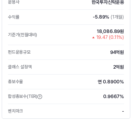
한국투자신탁운용
운용사
-5.89%
(1개월)
수익률
18,086.89원
기준가(전월대비)
19.47 (0.11%)
94억원
펀드운용규모
2억원
클래스 설정액
연 0.8900%
총보수율
0.9667%
합성총보수(TER)
-
벤치마크