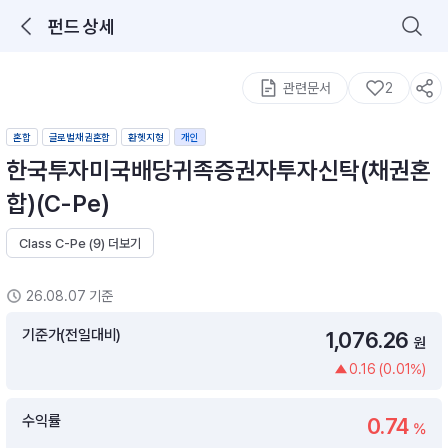
펀드 상세
로그인을 해주세요.
통합 검색
구성종목 검색
관련문서
2
혼합
글로벌채권혼합
환헷지형
개인
한국투자미국배당귀족증권자투자신탁(채권혼
합)(C-Pe)
Class C-Pe (9) 더보기
추천 메뉴
ETF 랭킹
ETF 분배금 Check
26.08.07 기준
이벤트
DIY 포트 관리
기준가(전일대비)
1,076.26
원
0.16 (0.01%)
포트래빗
월배당 · 모으기 · 포트래빗 관리
수익률
0.74
월배당 포트
%
ETF상품
ETF검색 · 상품비교 · 분배금
연금/ISA 포트