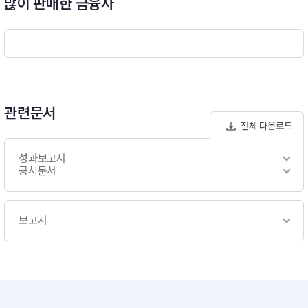
많이 판매한 금융사
에 50%이상 투자합니다.- 전문 크레딧분석 인력과 프로세스를
활용하여 엄선된 우량종목에 투자하고, 편입 종목에 대한 정기/수
시 모니터링을 통해 신용리스크 사전통제와 사후관리 합니다.※
비교지수 : [(S&P500 Dividend Aristocrats Index × 35%) +
(KOBI120지수 × 60%) + (Call × [KOBI120지수 × 100%]
관련문서
전체 다운로드
성과보고서
공시문서
보고서