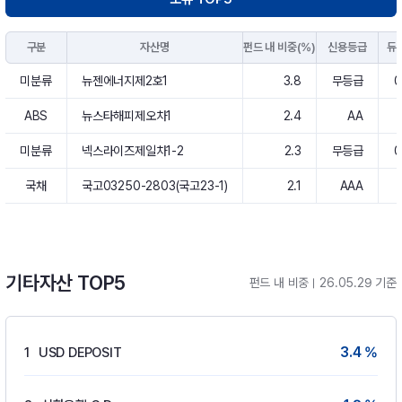
구분
자산명
펀드 내 비중(%)
신용등급
듀
미분류
뉴젠에너지제2호1
3.8
무등급
0
ABS
뉴스타해피제오차1
2.4
AA
미분류
넥스라이즈제일차1-2
2.3
무등급
0
국채
국고03250-2803(국고23-1)
2.1
AAA
기타자산 TOP5
펀드 내 비중
26.05.29 기준
3.4 %
1
USD DEPOSIT