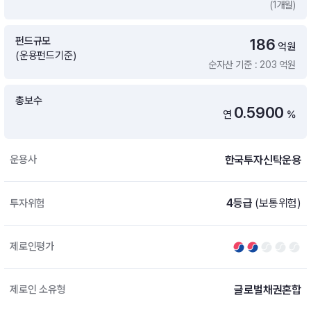
(1개월)
증여 솔루션
국내 ETF 검색
포트래빗 관리
펀드규모
186
ETF트렌드
ETF 랭킹 · ETF 찾기 · 종목찾기
미국 ETF 검색
억원
(운용펀드기준)
ETF 비교
순자산 기준 : 203 억원
ETF 랭킹
ETF 분배금 Check
펀드상품
펀드 상품 검색 · 상품 비교
종목으로 찾기
연금 ETF 검색
총보수
미국ETF테마
0.5900
연
%
펀드 검색
투자정보
ETF 처음투자 · 뉴스
펀드 비교
연금 펀드 검색
한국투자신탁운용
운용사
투자 라이브러리
DIY 포트폴리오
내맘대로 만들기 · DIY 포트 관리
ETF 처음투자
4등급
(보통위험)
투자위험
내맘대로 만들기
고객라운지
이벤트 · 공지사항 · FAQ · 문의사항
DIY 포트 관리
제로인평가
이벤트
공지사항
FAQ
글로벌채권혼합
제로인 소유형
문의사항