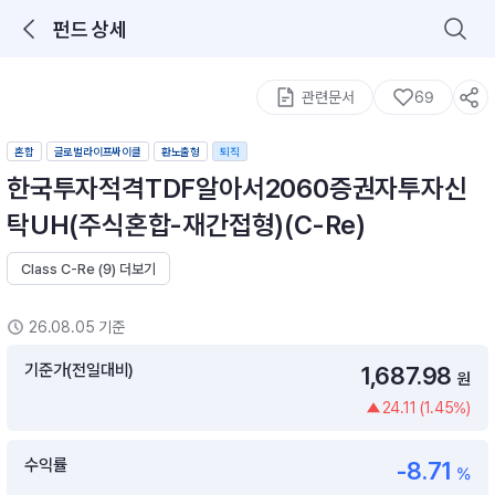
펀드 상세
로그인을 해주세요.
통합 검색
구성종목 검색
관련문서
69
혼합
글로벌라이프싸이클
환노출형
퇴직
한국투자적격TDF알아서2060증권자투자신
탁UH(주식혼합-재간접형)(C-Re)
Class C-Re (9) 더보기
추천 메뉴
ETF 랭킹
ETF 분배금 Check
26.08.05 기준
이벤트
DIY 포트 관리
기준가(전일대비)
1,687.98
원
24.11 (1.45%)
포트래빗
월배당 · 모으기 · 포트래빗 관리
수익률
-8.71
월배당 포트
%
ETF상품
ETF검색 · 상품비교 · 분배금
연금/ISA 포트