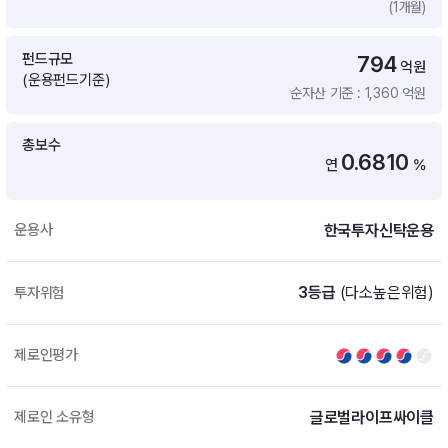
(1개월)
증여 솔루션
국내 ETF 검색
포트래빗 관리
펀드규모
794
ETF트렌드
ETF 랭킹 · ETF 찾기 · 종목찾기
미국 ETF 검색
억원
(운용펀드기준)
ETF 비교
순자산 기준 : 1,360 억원
ETF 랭킹
ETF 분배금 Check
펀드상품
펀드 상품 검색 · 상품 비교
종목으로 찾기
연금 ETF 검색
총보수
미국ETF테마
0.6810
연
%
펀드 검색
투자정보
ETF 처음투자 · 뉴스
펀드 비교
연금 펀드 검색
한국투자신탁운용
운용사
투자 라이브러리
DIY 포트폴리오
내맘대로 만들기 · DIY 포트 관리
ETF 처음투자
3등급
(다소높은위험)
투자위험
내맘대로 만들기
고객라운지
이벤트 · 공지사항 · FAQ · 문의사항
DIY 포트 관리
제로인평가
이벤트
공지사항
FAQ
글로벌라이프싸이클
제로인 소유형
문의사항