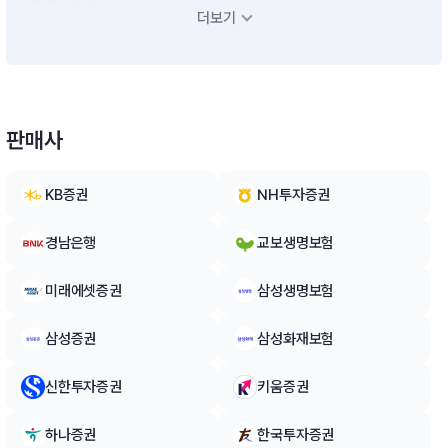
운용전략
더보기
[모투자신탁의 투자전략]- 이 투자신탁은 투자자의 은퇴시기에
따라 사전에 설정한 목표시점(Target Date)에 맞추어 신탁재산
내에서 주식 및 채권 등 관련 자산의 비중을 탄력적으로 조절하여
운용하는 투자신탁으로서 주로 국내ㆍ외 집합투자증권에 분산투
판매사
자 합니다.[자투자신탁의 투자전략]- 모투자신탁의 수익증권에
투자신탁재산의 대부분을 투자할 계획입니다.- 단기대출 및 금융
기관에의 예치 등 유동성자산에의 투자는 투자신탁재산의 10%
KB증권
NH투자증권
이하 범위내에서 운용할 계획입니다. 다만, 집합투자업자가 수익
자들에게 최선의 이익이 된다고 판단하는 경우에는 투자신탁 자
경남은행
교보생명보험
산총액의 40%이하의 범위내에서 10%를 초과할 수 있습니다.※
비교지수 : 없음
미래에셋증권
삼성생명보험
삼성증권
삼성화재보험
신한투자증권
키움증권
하나증권
한국투자증권