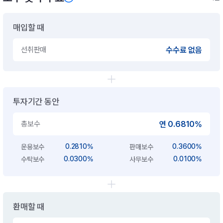
매입할 때
선취판매
수수료 없음
투자기간 동안
총보수
연 0.6810%
0.2810%
0.3600%
운용보수
판매보수
0.0300%
0.0100%
수탁보수
사무보수
환매할 때