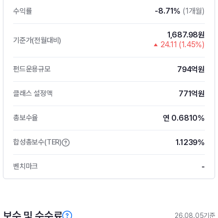
-8.71%
(1개월)
수익률
1,687.98원
기준가(전월대비)
24.11 (1.45%)
794억원
펀드운용규모
771억원
클래스 설정액
연 0.6810%
총보수율
1.1239%
합성총보수(TER)
-
벤치마크
보수 및 수수료
26.08.05기준