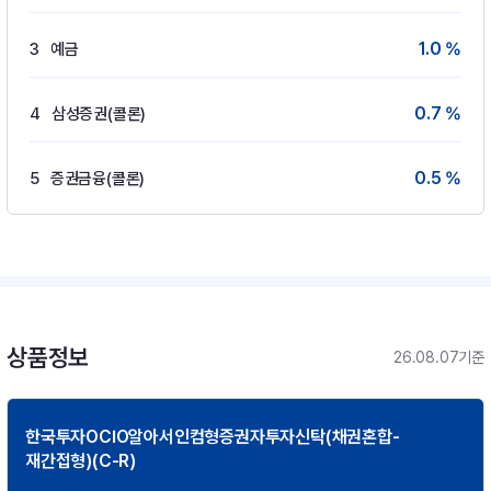
1.0 %
3
예금
0.7 %
4
삼성증권(콜론)
0.5 %
5
증권금융(콜론)
상품정보
26.08.07기준
한국투자OCIO알아서인컴형증권자투자신탁(채권혼합-
재간접형)(C-R)