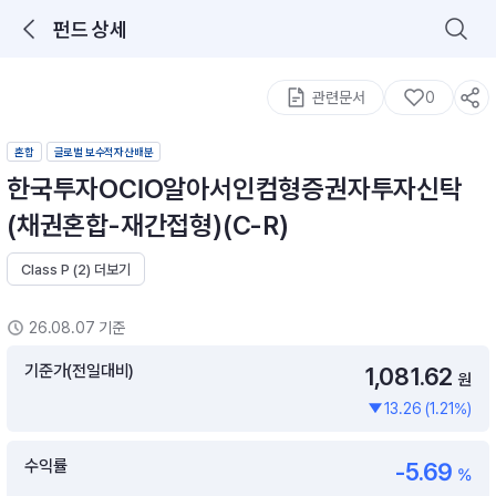
펀드 상세
로그인을 해주세요.
통합 검색
구성종목 검색
관련문서
0
혼합
글로벌 보수적자산배분
한국투자OCIO알아서인컴형증권자투자신탁
(채권혼합-재간접형)(C-R)
Class P (2) 더보기
추천 메뉴
ETF 랭킹
ETF 분배금 Check
26.08.07 기준
이벤트
DIY 포트 관리
기준가(전일대비)
1,081.62
원
13.26 (1.21%)
포트래빗
월배당 · 모으기 · 포트래빗 관리
수익률
-5.69
월배당 포트
%
ETF상품
ETF검색 · 상품비교 · 분배금
연금/ISA 포트