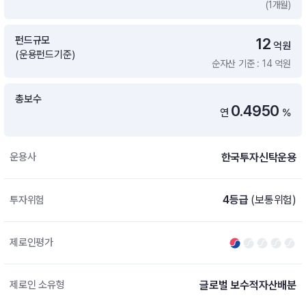
(1개월)
증여 솔루션
국내 ETF 검색
포트래빗 관리
펀드규모
12
ETF트렌드
ETF 랭킹 · ETF 찾기 · 종목찾기
미국 ETF 검색
억원
(운용펀드기준)
ETF 비교
순자산 기준 : 14 억원
ETF 랭킹
ETF 분배금 Check
펀드상품
펀드 상품 검색 · 상품 비교
종목으로 찾기
연금 ETF 검색
총보수
미국ETF테마
0.4950
연
%
펀드 검색
투자정보
ETF 처음투자 · 뉴스
펀드 비교
연금 펀드 검색
한국투자신탁운용
운용사
투자 라이브러리
DIY 포트폴리오
내맘대로 만들기 · DIY 포트 관리
ETF 처음투자
4등급
(보통위험)
투자위험
내맘대로 만들기
고객라운지
이벤트 · 공지사항 · FAQ · 문의사항
DIY 포트 관리
제로인평가
이벤트
공지사항
FAQ
글로벌 보수적자산배분
제로인 소유형
문의사항