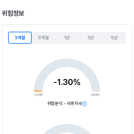
위험정보
3개월
6개월
1년
3년
5년
-1.30%
LOW
HIGH
위험분석 - 샤프지수