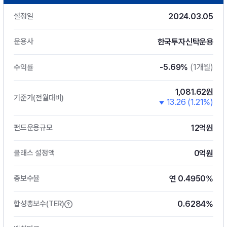
2024.03.05
설정일
한국투자신탁운용
운용사
-5.69%
(1개월)
수익률
1,081.62원
기준가(전월대비)
13.26 (1.21%)
12억원
펀드운용규모
0억원
클래스 설정액
연 0.4950%
총보수율
0.6284%
합성총보수(TER)