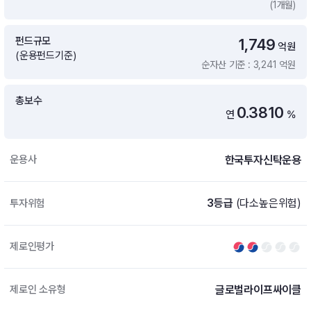
(1개월)
증여 솔루션
국내 ETF 검색
포트래빗 관리
펀드규모
1,749
ETF트렌드
ETF 랭킹 · ETF 찾기 · 종목찾기
미국 ETF 검색
억원
(운용펀드기준)
ETF 비교
순자산 기준 : 3,241 억원
ETF 랭킹
ETF 분배금 Check
펀드상품
펀드 상품 검색 · 상품 비교
종목으로 찾기
연금 ETF 검색
총보수
미국ETF테마
0.3810
연
%
펀드 검색
투자정보
ETF 처음투자 · 뉴스
펀드 비교
연금 펀드 검색
한국투자신탁운용
운용사
투자 라이브러리
DIY 포트폴리오
내맘대로 만들기 · DIY 포트 관리
ETF 처음투자
3등급
(다소높은위험)
투자위험
내맘대로 만들기
고객라운지
이벤트 · 공지사항 · FAQ · 문의사항
DIY 포트 관리
제로인평가
이벤트
공지사항
FAQ
글로벌라이프싸이클
제로인 소유형
문의사항