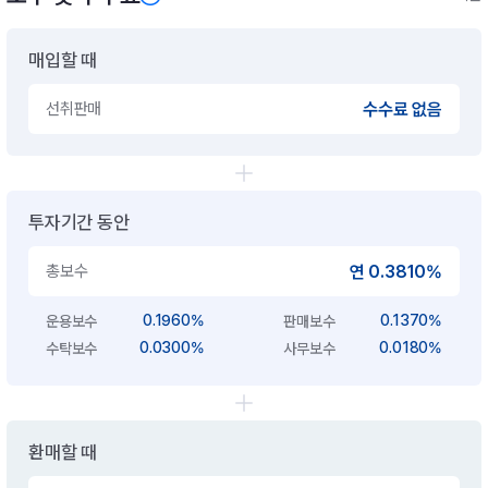
매입할 때
선취판매
수수료 없음
투자기간 동안
총보수
연 0.3810%
0.1960%
0.1370%
운용보수
판매보수
0.0300%
0.0180%
수탁보수
사무보수
환매할 때