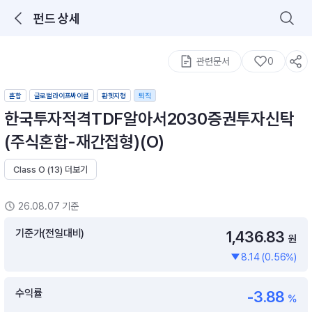
펀드 상세
로그인을 해주세요.
통합 검색
구성종목 검색
관련문서
0
혼합
글로벌라이프싸이클
환헷지형
퇴직
한국투자적격TDF알아서2030증권투자신탁
(주식혼합-재간접형)(O)
Class O (13) 더보기
추천 메뉴
ETF 랭킹
ETF 분배금 Check
26.08.07 기준
이벤트
DIY 포트 관리
기준가(전일대비)
1,436.83
원
8.14 (0.56%)
포트래빗
월배당 · 모으기 · 포트래빗 관리
수익률
-3.88
월배당 포트
%
ETF상품
ETF검색 · 상품비교 · 분배금
연금/ISA 포트