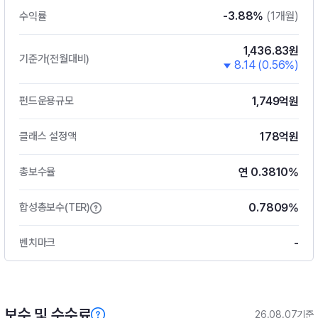
-3.88%
(1개월)
수익률
1,436.83원
기준가(전월대비)
8.14 (0.56%)
1,749억원
펀드운용규모
178억원
클래스 설정액
연 0.3810%
총보수율
0.7809%
합성총보수(TER)
-
벤치마크
보수 및 수수료
26.08.07기준