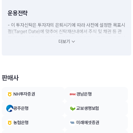
운용전략
- 이 투자신탁은 투자자의 은퇴시기에 따라 사전에 설정한 목표시
점(Target Date)에 맞추어 신탁재산내에서 주식 및 채권 등 관
련 자산의 비중을 탄력적으로 조절하여 운용하는 투자신탁으로서
더보기
주로 국내ㆍ외 집합투자증권(ETF)에 분산투자 합니다.- 이 투자
신탁은 투자목표시점이 사전에 결정되고 운용기간이 경과함에 따
라 투자위험이 낮은 자산의비중을 증가시키는 방향으로 자산배분
을 변경하거나 위험수준을 조절합니다.※ 비교지수 : 없음
판매사
NH투자증권
경남은행
광주은행
교보생명보험
농협은행
미래에셋증권