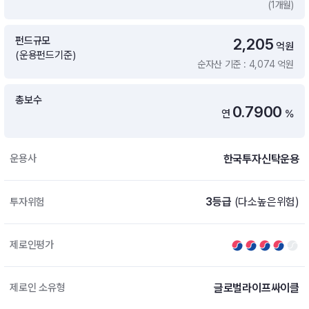
(1개월)
증여 솔루션
국내 ETF 검색
포트래빗 관리
펀드규모
2,205
ETF트렌드
ETF 랭킹 · ETF 찾기 · 종목찾기
미국 ETF 검색
억원
(운용펀드기준)
ETF 비교
순자산 기준 : 4,074 억원
ETF 랭킹
ETF 분배금 Check
펀드상품
펀드 상품 검색 · 상품 비교
종목으로 찾기
연금 ETF 검색
총보수
미국ETF테마
0.7900
연
%
펀드 검색
투자정보
ETF 처음투자 · 뉴스
펀드 비교
연금 펀드 검색
한국투자신탁운용
운용사
투자 라이브러리
DIY 포트폴리오
내맘대로 만들기 · DIY 포트 관리
ETF 처음투자
3등급
(다소높은위험)
투자위험
내맘대로 만들기
고객라운지
이벤트 · 공지사항 · FAQ · 문의사항
DIY 포트 관리
제로인평가
이벤트
공지사항
FAQ
글로벌라이프싸이클
제로인 소유형
문의사항