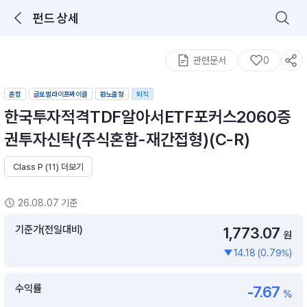
펀드 상세
로그인을 해주세요.
통합 검색
구성종목 검색
관련문서
0
혼합
글로벌라이프싸이클
환노출형
퇴직
한국투자적격TDF알아서ETF포커스2060증
권투자신탁(주식혼합-재간접형)(C-R)
Class P (11) 더보기
추천 메뉴
ETF 랭킹
ETF 분배금 Check
26.08.07 기준
이벤트
DIY 포트 관리
기준가(전일대비)
1,773.07
원
14.18 (0.79%)
포트래빗
월배당 · 모으기 · 포트래빗 관리
수익률
-7.67
월배당 포트
%
ETF상품
ETF검색 · 상품비교 · 분배금
연금/ISA 포트