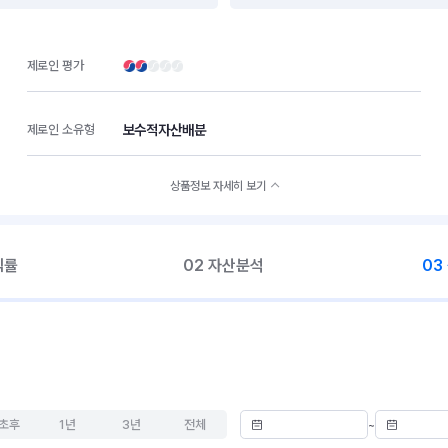
제로인 평가
보수적자산배분
제로인 소유형
상품정보 자세히 보기
익률
02 자산분석
03
초후
1년
3년
전체
~