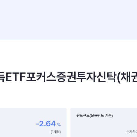
ETF포커스증권투자신탁(채권혼
펀드규모(운용펀드 기준)
-2.64
%
(1개월)
순자산 기