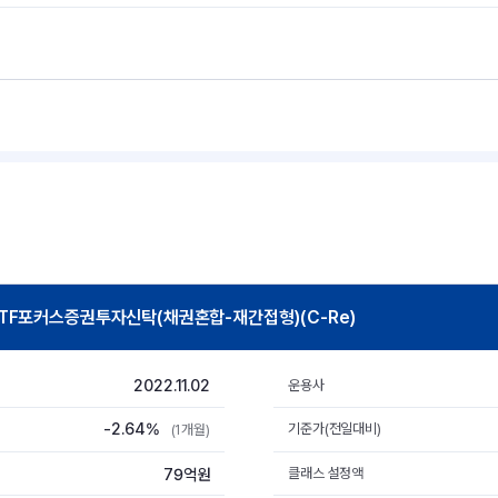
TF포커스증권투자신탁(채권혼합-재간접형)(C-Re)
2022.11.02
운용사
-2.64%
기준가(전일대비)
(1개월)
79억원
클래스 설정액