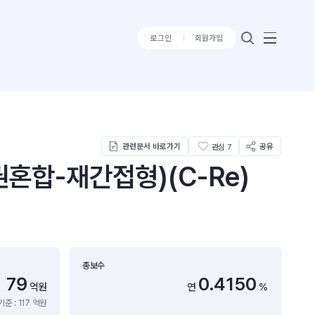
로그인
회원가입
관련문서 바로가기
공유
관심
7
합-재간접형)(C-Re)
총보수
79
0.4150
억원
연
%
준 : 117 억원