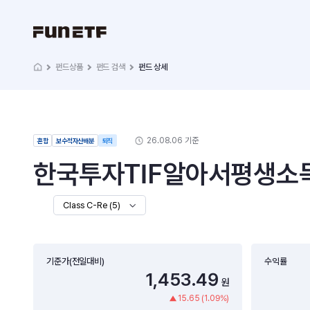
펀드상품
펀드 검색
펀드 상세
26.08.06 기준
혼합
보수적자산배분
퇴직
한국투자TIF알아서평생소득
Class C-Re (5)
기준가(전일대비)
수익률
1,453.49
원
15.65 (1.09%)