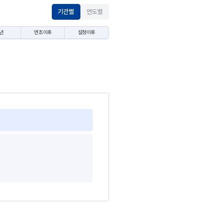
기간별
연도별
년
연초이후
설정이후