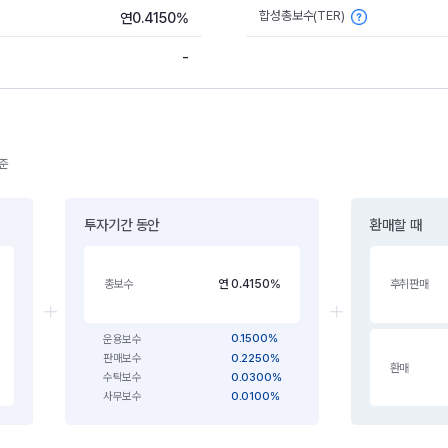
합성총보수(TER)
연0.4150%
-
기준
투자기간 동안
환매할 때
연 0.4150%
총보수
후취판매
0.1500%
운용보수
0.2250%
판매보수
환매
0.0300%
수탁보수
0.0100%
사무보수