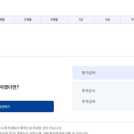
개월
3개월
6개월
1년
3년
5
평가금액
투자했다면?
투자손익
투자금액
계산하기
고나 투자권유의 목적으로 작성된 것이 아닙니다.
수료 등)은 포함되지 않았으며, 실제 투자성과와 다를 수 있습니다.