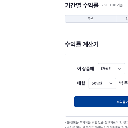
기간별 수익률
26.08.06 기준
구분
1
수익률 계산기
이 상품에
1개월간
매월
씩 
50만원
원
수익률 
본 정보는 투자자를 위한 단순 참고자료이며, 광
수익률 계산 시 과거성과에는 기타매매비용(거래수