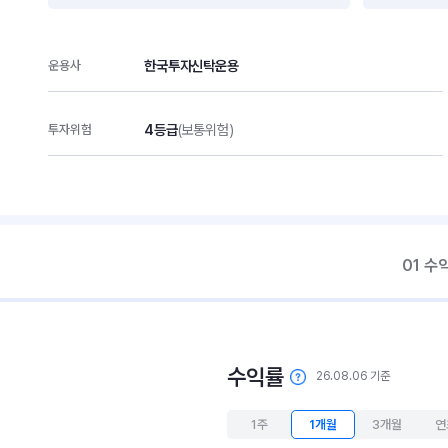
한국투자신탁운용
운용사
4등급
(보통위험)
투자위험
01 수
수익률
26.08.06 기준
1주
1개월
3개월
연