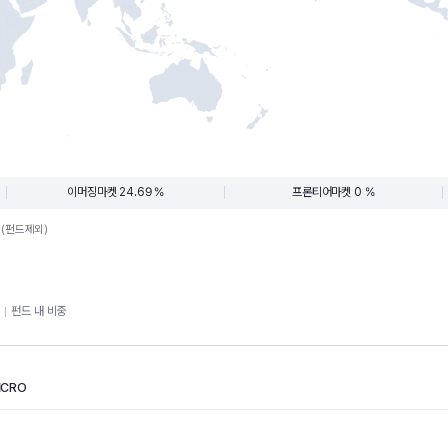
이머징마켓 24.69 %
프론티어마켓 0 %
.(펀드제외)
펀드 내 비중
ICRO