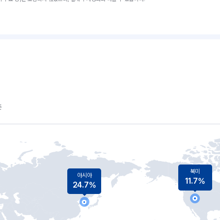
준
북미
아시아
11.7%
24.7%