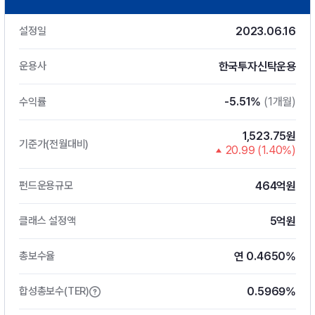
2023.06.16
설정일
한국투자신탁운용
운용사
-5.51%
(1개월)
수익률
1,523.75원
기준가(전월대비)
20.99 (1.40%)
464억원
펀드운용규모
5억원
클래스 설정액
연 0.4650%
총보수율
0.5969%
합성총보수(TER)