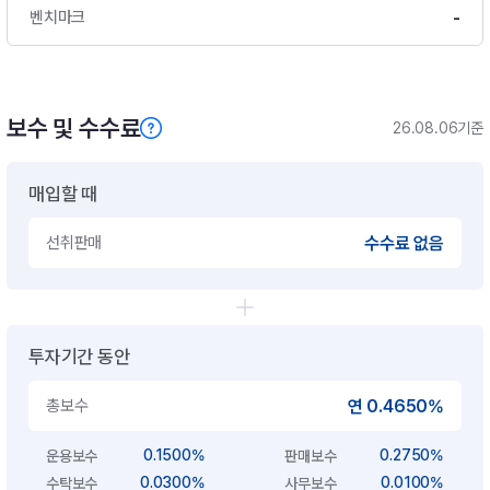
-
벤치마크
보수 및 수수료
26.08.06기준
매입할 때
선취판매
수수료 없음
투자기간 동안
총보수
연 0.4650%
0.1500%
0.2750%
운용보수
판매보수
0.0300%
0.0100%
수탁보수
사무보수