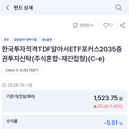
펀드 상세
로그인을 해주세요.
통합 검색
구성종목 검색
관련문서
17
혼합
글로벌라이프싸이클
환노출형
한국투자적격TDF알아서ETF포커스2035증
권투자신탁(주식혼합-재간접형)(C-e)
Class C-e (6) 더보기
추천 메뉴
ETF 랭킹
ETF 분배금 Check
26.08.06 기준
이벤트
DIY 포트 관리
기준가(전일대비)
1,523.75
원
20.99 (1.40%)
포트래빗
월배당 · 모으기 · 포트래빗 관리
수익률
-5.51
월배당 포트
%
ETF상품
ETF검색 · 상품비교 · 분배금
연금/ISA 포트