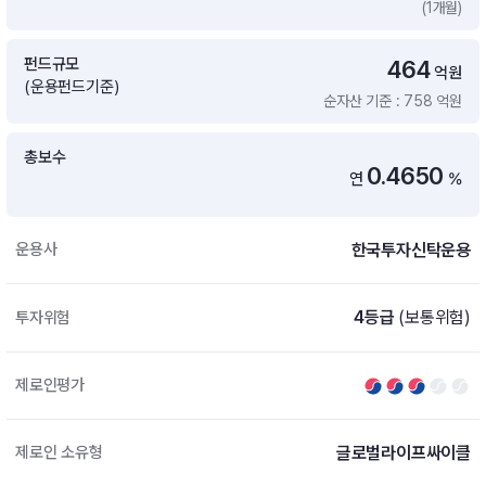
(1개월)
증여 솔루션
국내 ETF 검색
포트래빗 관리
펀드규모
464
ETF트렌드
ETF 랭킹 · ETF 찾기 · 종목찾기
미국 ETF 검색
억원
(운용펀드기준)
ETF 비교
순자산 기준 : 758 억원
ETF 랭킹
ETF 분배금 Check
펀드상품
펀드 상품 검색 · 상품 비교
종목으로 찾기
연금 ETF 검색
총보수
미국ETF테마
0.4650
연
%
펀드 검색
투자정보
ETF 처음투자 · 뉴스
펀드 비교
연금 펀드 검색
한국투자신탁운용
운용사
투자 라이브러리
DIY 포트폴리오
내맘대로 만들기 · DIY 포트 관리
ETF 처음투자
4등급
(보통위험)
투자위험
내맘대로 만들기
고객라운지
이벤트 · 공지사항 · FAQ · 문의사항
DIY 포트 관리
제로인평가
이벤트
공지사항
FAQ
글로벌라이프싸이클
제로인 소유형
문의사항