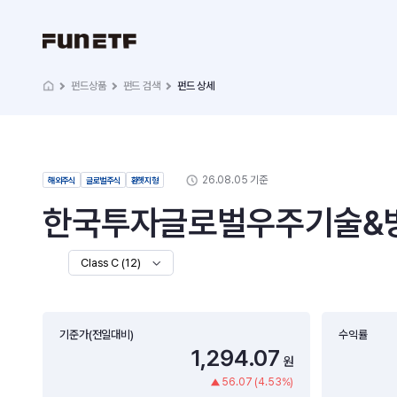
펀드상품
펀드 검색
펀드 상세
26.08.05 기준
해외주식
글로벌주식
환헷지형
한국투자글로벌우주기술&방
Class C (12)
기준가(전일대비)
수익률
1,294.07
원
56.07 (4.53%)