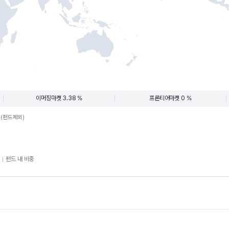
이머징마켓 3.38 %
프론티어마켓 0 %
.(펀드제외)
펀드 내 비중