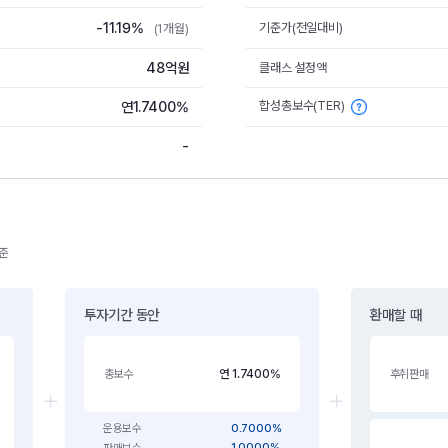
-11.19%
기준가(전일대비)
(1개월)
48억원
클래스 설정액
합성총보수(TER)
연1.7400%
-
기준
투자기간 동안
환매할 때
연 1.7400%
총보수
후취판매
0.7000%
운용보수
1.0000%
판매보수