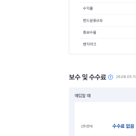
수익률
펀드운용규모
총보수율
벤치마크
보수 및 수수료
26.08.05 
매입할 때
수수료 없음
선취판매