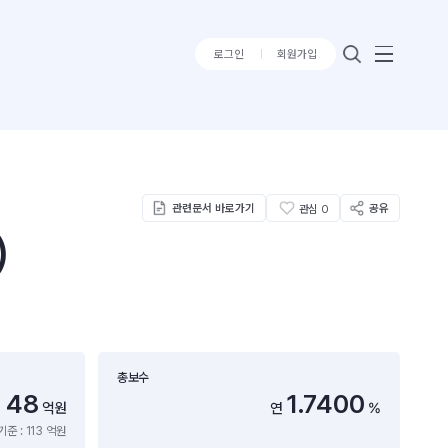
로그인
회원가입
관련문서 바로가기
공유
관심
0
)
총보수
48
1.7400
억원
연
%
준 : 113 억원