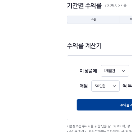
기간별 수익률
26.08.05 기준
구분
1
수익률 계산기
이 상품에
1개월간
매월
씩 
50만원
원
수익률 
본 정보는 투자자를 위한 단순 참고자료이며, 광
수익률 계산 시 과거성과에는 기타매매비용(거래수