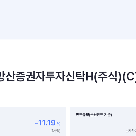
산증권자투자신탁H(주식)(C
펀드규모(운용펀드 기준)
-11.19
%
(1개월)
순자산 기