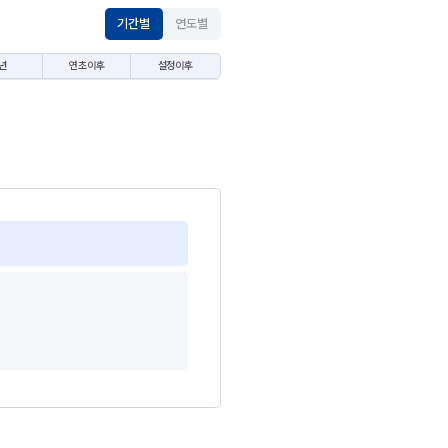
기간별
연도별
년
연초이후
설정이후