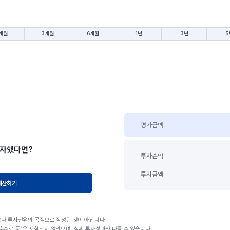
개월
3개월
6개월
1년
3년
5
평가금액
투자했다면?
투자손익
투자금액
계산하기
고나 투자권유의 목적으로 작성된 것이 아닙니다.
수료 등)은 포함되지 않았으며, 실제 투자성과와 다를 수 있습니다.