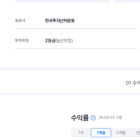
한국투자신탁운용
운용사
2등급
(높은위험)
투자위험
01 수
수익률
26.08.05 기준
1주
1개월
3개월
연