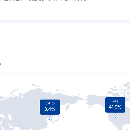
준
북미
아시아
41.9%
3.4%