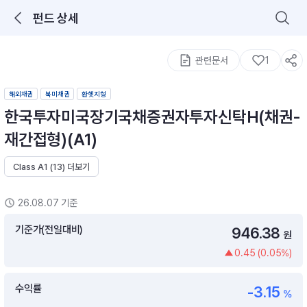
펀드 상세
로그인을 해주세요.
통합 검색
구성종목 검색
관련문서
1
해외채권
북미채권
환헷지형
한국투자미국장기국채증권자투자신탁H(채권-
재간접형)(A1)
Class A1 (13) 더보기
추천 메뉴
ETF 랭킹
ETF 분배금 Check
26.08.07 기준
이벤트
DIY 포트 관리
기준가(전일대비)
946.38
원
0.45 (0.05%)
포트래빗
월배당 · 모으기 · 포트래빗 관리
수익률
-3.15
월배당 포트
%
ETF상품
ETF검색 · 상품비교 · 분배금
연금/ISA 포트