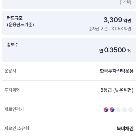
(1개월)
증여 솔루션
국내 ETF 검색
포트래빗 관리
펀드규모
3,309
ETF트렌드
ETF 랭킹 · ETF 찾기 · 종목찾기
미국 ETF 검색
억원
(운용펀드기준)
ETF 비교
순자산 기준 : 3,053 억원
ETF 랭킹
ETF 분배금 Check
펀드상품
펀드 상품 검색 · 상품 비교
종목으로 찾기
연금 ETF 검색
총보수
미국ETF테마
0.3500
연
%
펀드 검색
투자정보
ETF 처음투자 · 뉴스
펀드 비교
연금 펀드 검색
한국투자신탁운용
운용사
투자 라이브러리
DIY 포트폴리오
내맘대로 만들기 · DIY 포트 관리
ETF 처음투자
5등급
(낮은위험)
투자위험
내맘대로 만들기
고객라운지
이벤트 · 공지사항 · FAQ · 문의사항
DIY 포트 관리
제로인평가
이벤트
공지사항
FAQ
북미채권
제로인 소유형
문의사항