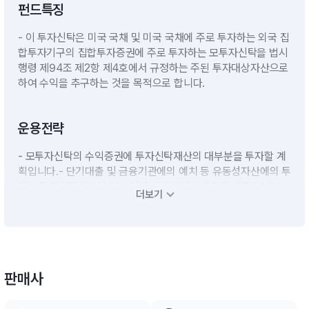
펀드특징
- 이 투자신탁은 미국 국채 및 미국 국채에 주로 투자하는 외국 집
합투자기구의 집합투자증권에 주로 투자하는 모투자신탁을 법시
행령 제94조 제2항 제4호에서 규정하는 주된 투자대상자산으로
하여 수익을 추구하는 것을 목적으로 합니다.
운용전략
- 모투자신탁의 수익증권에 투자신탁재산의 대부분을 투자할 계
획입니다.- 단기대출 및 금융기관에의 예치 등 유동성자산에의 투
자는 투자신탁재산의 10%이하 범위내에서 운용할 계획입니다.※
더보기
비교지수 : [(Bloomberg US Long Treasury Total Return Ind
ex × 95%) + (Call 금리 × 5%)][모투자신탁의 투자전략]A. 한
국투자 미국장기국채 증권 모투자신탁(USD)(채권-재간접형)-
이 투자신탁은 미국 국채 및 미국 국채에 주로 투자하는 외국 집
합투자기구의 집합투자증권에 주로 투자하여 이자수익 및 자본차
판매사
익을 추구합니다.(1) 투자전략1) 미국 장기국채 ETF 투자전략 *
미국 상장 ETF 중 펀드의 비교지수인 Bloomberg US Long Tr
easury Total Return Index 및 이와 유사한 지수를 추적하는 채