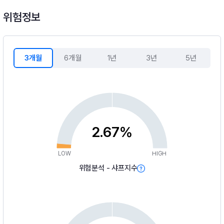
위험정보
3개월
6개월
1년
3년
5년
2.67%
LOW
HIGH
위험분석 - 샤프지수