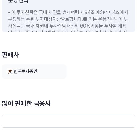
운용전략
- 이 투자신탁은 국내 채권을 법시행령 제94조 제2항 제4호에서
규정하는 주된 투자대상자산으로합니다.■ 기본 운용전략- 이 투
자신탁은 국내 채권에 투자신탁재산의 60%이상을 투자할 계획
입니다.- 주로 만기 3개월 이하의 A(-)등급 이상인 채권(국채, 지
방채, 특수채, 통안채, 은행채, 기타 금융채, 회사채 등), A1~A2등
급의 기업어음(CP 및 전단채), 양도성예금증서(CD)에 투자할
계획입니다.- 가중평균만기(듀레이션)는 0.15년 내외 수준을 목
판매사
표로 하되, 향후 국내외 경제 및 금융시장 정책등의 상황에 따라
조절할 계획입니다.■ 초과수익 추구전략1) 종목선택 전략- 유사
한국투자증권
등급 내 이자수익이 높고 펀더멘탈 대비 저평가된 종목에 대해 상
대가치를 분석하여 ① 동일 등급 내 투자 메리트 높은 종목 선택
② 유사 금리 수준에서 높은 등급 종목 선택하여 투자2) 이자수익
추구 전략- 유동성 높은 크레딧 채권 중 만기가 짧고 YTM(yield-
to-maturity, 만기수익률)이 높은 종목을 선정하여 캐리 수익 추
많이 판매한 금융사
구3) Repo 활용 전략- 약관상 한도에 따라 증권 총액의 50% 이
내에서 선택적으로 전략 활용- 편입 대상 채권은 A-등급 이상 채
권 등 상대적으로 금리 메리트가 높은 채권을 편입하여 펀드수익
률 제고※ 비교지수 : (CALL × 100%)