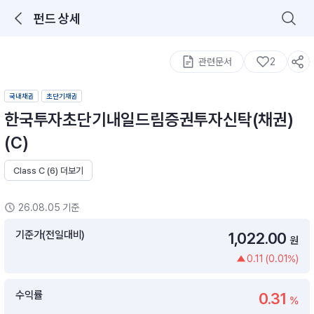
펀드 상세
로그인을 해주세요.
통합 검색
구성종목 검색
관련문서
2
국내채권
초단기채권
한국투자초단기내일드림증권투자신탁(채권)
(C)
Class C (6) 더보기
추천 메뉴
ETF 랭킹
ETF 분배금 Check
26.08.05 기준
이벤트
DIY 포트 관리
기준가(전일대비)
1,022.00
원
0.11 (0.01%)
포트래빗
월배당 · 모으기 · 포트래빗 관리
수익률
0.31
월배당 포트
%
ETF상품
ETF검색 · 상품비교 · 분배금
연금/ISA 포트