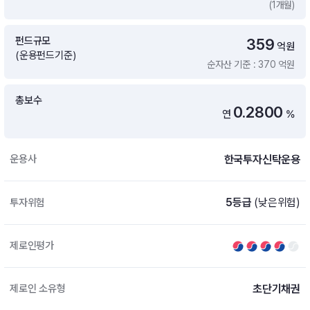
(1개월)
증여 솔루션
국내 ETF 검색
포트래빗 관리
펀드규모
359
ETF트렌드
ETF 랭킹 · ETF 찾기 · 종목찾기
미국 ETF 검색
억원
(운용펀드기준)
ETF 비교
순자산 기준 : 370 억원
ETF 랭킹
ETF 분배금 Check
펀드상품
펀드 상품 검색 · 상품 비교
종목으로 찾기
연금 ETF 검색
총보수
미국ETF테마
0.2800
연
%
펀드 검색
투자정보
ETF 처음투자 · 뉴스
펀드 비교
연금 펀드 검색
한국투자신탁운용
운용사
투자 라이브러리
DIY 포트폴리오
내맘대로 만들기 · DIY 포트 관리
ETF 처음투자
5등급
(낮은위험)
투자위험
내맘대로 만들기
고객라운지
이벤트 · 공지사항 · FAQ · 문의사항
DIY 포트 관리
제로인평가
이벤트
공지사항
FAQ
초단기채권
제로인 소유형
문의사항