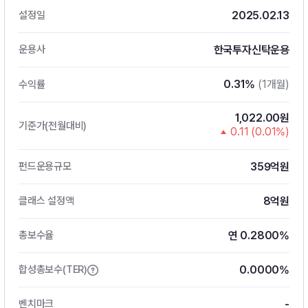
2025.02.13
설정일
한국투자신탁운용
운용사
0.31%
(1개월)
수익률
1,022.00원
기준가(전월대비)
0.11 (0.01%)
359억원
펀드운용규모
8억원
클래스 설정액
연 0.2800%
총보수율
0.0000%
합성총보수(TER)
-
벤치마크