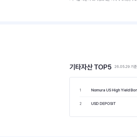
기타자산 TOP5
26.05.29 기준
Nomura US High Yield Bo
1
USD DEPOSIT
2