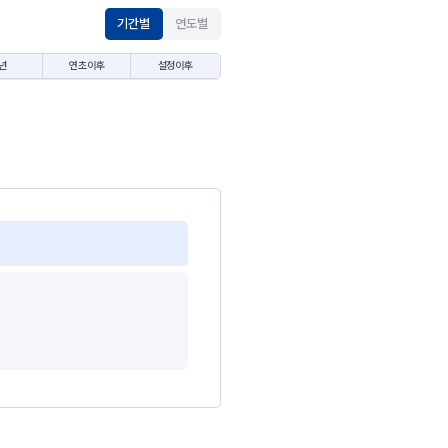
기간별
연도별
년
연초이후
설정이후