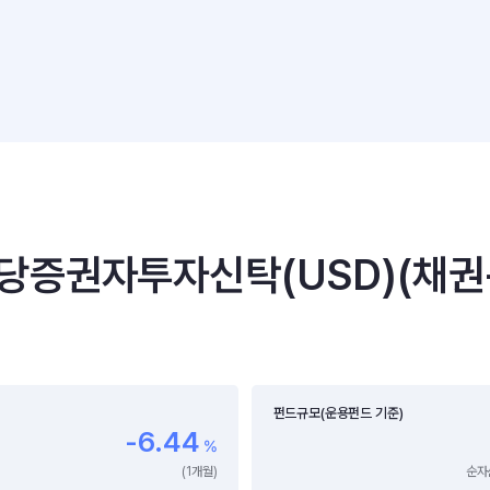
권자투자신탁(USD)(채권-
펀드규모(운용펀드 기준)
-6.44
%
(1개월)
순자산