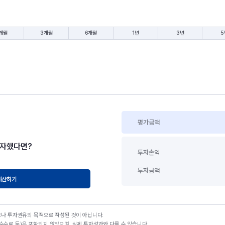
개월
3개월
6개월
1년
3년
5
평가금액
투자했다면?
투자손익
투자금액
계산하기
고나 투자권유의 목적으로 작성된 것이 아닙니다.
수료 등)은 포함되지 않았으며, 실제 투자성과와 다를 수 있습니다.