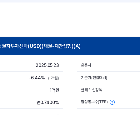
자투자신탁(USD)(채권-재간접형)(A)
2025.05.23
운용사
-6.44%
기준가(전일대비)
(1개월)
1억원
클래스 설정액
합성총보수(TER)
연0.7400%
-