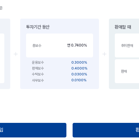
기준
투자기간 동안
환매할 때
연 0.7400%
총보수
후취판매
0.3000%
운용보수
0.4000%
판매보수
환매
0.0300%
수탁보수
0.0100%
사무보수
입