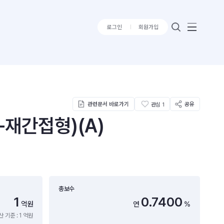
로그인
회원가입
관련문서 바로가기
공유
관심
1
재간접형)(A)
총보수
1
0.7400
억원
연
%
 기준 : 1 억원