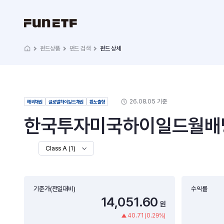
펀드상품
펀드 검색
펀드 상세
26.08.05 기준
해외채권
글로벌하이일드채권
환노출형
한국투자미국하이일드월배당증
Class A (1)
기준가(전일대비)
수익률
14,051.60
원
40.71 (0.29%)