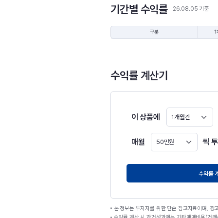
기간별 수익률
26.08.05 기준
구분
1
수익률 계산기
이 상품에
1개월간
매월
씩 
50만원
원
수익률 
본 정보는 투자자를 위한 단순 참고자료이며, 광
수익률 계산 시 과거성과에는 기타매매비용(거래수