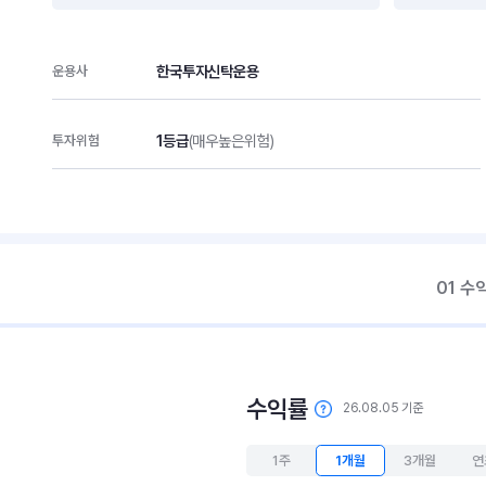
한국투자신탁운용
운용사
1등급
(매우높은위험)
투자위험
01 수
수익률
26.08.05 기준
1주
1개월
3개월
연