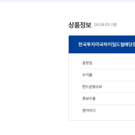
상품정보
26.08.05 기준
한국투자미국하이일드월배당증권
설정일
수익률
펀드운용규모
총보수율
벤치마크