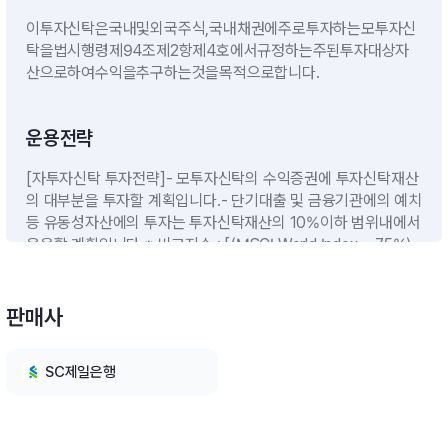
이투자신탁은국내및외국주식,국내채권에주로투자하는모투자신
탁을법시행령제94조제2항제4호에서규정하는주된투자대상자
산으로하여수익을추구하는것을목적으로합니다.
운용전략
[자투자신탁 투자전략]- 모투자신탁의 수익증권에 투자신탁재산
의 대부분을 투자할 계획입니다.- 단기대출 및 금융기관에의 예치
등 유동성자산에의 투자는 투자신탁재산의 10%이하 범위내에서
운용할 계획입니다.※ 비교지수 : [(MSCI World Index × 75%)
+ (KOBI120지수 × 20%) + (Call × 5%)][모투자신탁의 투자전
략]A. 한국투자 글로벌 브랜드파워 증권 모투자신탁(주식)집합투
자업자는 투자신탁재산의 60%이상을 매년 Interbrand(인터브
판매사
랜드)에서 발표하는 “Best Global Brands 100” 주식에 주로 투
자하여 향후 주식시장의 상승에 따른 자본이득을 추구할 예정이
SC제일은행
며, 운용전략은 대략 아래와 같습니다.(2) 국내 증권 투자전략-
집합투자업자는 투자신탁재산의 일부를 국공채, 통화안정증권,
회사채 등을 위주로 투자운용하여 추가적으로 안정적인 이자소득
을 추구할 예정입니다.※ 비교지수 : [(MSCI World Index × 9