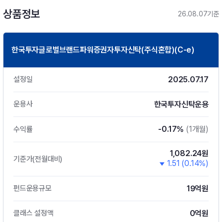
상품정보
26.08.07기준
한국투자글로벌브랜드파워증권자투자신탁(주식혼합)(C-e)
2025.07.17
설정일
한국투자신탁운용
운용사
-0.17%
(1개월)
수익률
1,082.24원
기준가(전월대비)
1.51 (0.14%)
19억원
펀드운용규모
0억원
클래스 설정액