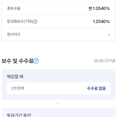
연 1.2540%
총보수율
1.2540%
합성총보수(TER)
-
벤치마크
보수 및 수수료
26.08.07기준
매입할 때
선취판매
수수료 없음
투자기간 동안