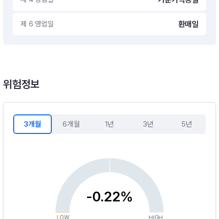
제 6 영업일
환매일
위험정보
3개월
6개월
1년
3년
5년
-0.22%
LOW
HIGH