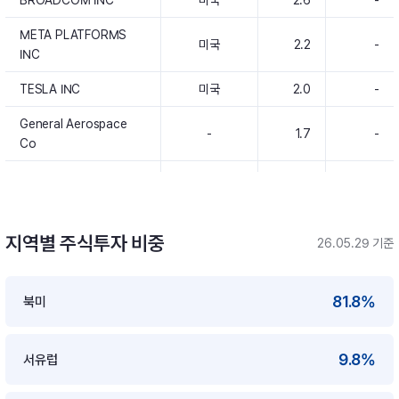
BROADCOM INC
미국
2.6
-
META PLATFORMS
미국
2.2
-
INC
TESLA INC
미국
2.0
-
General Aerospace
-
1.7
-
Co
ELI LILLY & CO
미국
1.6
-
지역별 주식투자 비중
26.05.29 기준
81.8%
북미
9.8%
서유럽