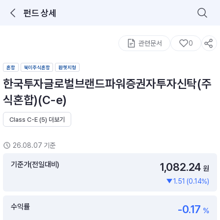
펀드 상세
로그인을 해주세요.
통합 검색
구성종목 검색
관련문서
0
혼합
북미주식혼합
환헷지형
한국투자글로벌브랜드파워증권자투자신탁(주
식혼합)(C-e)
Class C-E (5) 더보기
추천 메뉴
ETF 랭킹
ETF 분배금 Check
26.08.07 기준
이벤트
DIY 포트 관리
기준가(전일대비)
1,082.24
원
1.51 (0.14%)
포트래빗
월배당 · 모으기 · 포트래빗 관리
수익률
-0.17
월배당 포트
%
ETF상품
ETF검색 · 상품비교 · 분배금
연금/ISA 포트