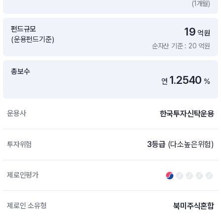
(1개월)
증여 솔루션
국내 ETF 검색
포트래빗 관리
펀드규모
19
ETF트렌드
ETF 랭킹 · ETF 찾기 · 종목찾기
미국 ETF 검색
억원
(운용펀드기준)
ETF 비교
순자산 기준 : 20 억원
ETF 랭킹
ETF 분배금 Check
펀드상품
펀드 상품 검색 · 상품 비교
종목으로 찾기
연금 ETF 검색
총보수
미국ETF테마
1.2540
연
%
펀드 검색
투자정보
ETF 처음투자 · 뉴스
펀드 비교
연금 펀드 검색
한국투자신탁운용
운용사
투자 라이브러리
DIY 포트폴리오
내맘대로 만들기 · DIY 포트 관리
ETF 처음투자
3등급
(다소높은위험)
투자위험
내맘대로 만들기
고객라운지
이벤트 · 공지사항 · FAQ · 문의사항
DIY 포트 관리
제로인평가
이벤트
공지사항
FAQ
북미주식혼합
제로인 소유형
문의사항