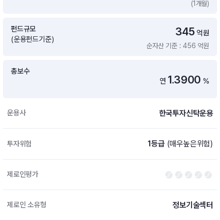
(1개월)
증여 솔루션
국내 ETF 검색
포트래빗 관리
펀드규모
345
ETF트렌드
ETF 랭킹 · ETF 찾기 · 종목찾기
미국 ETF 검색
억원
(운용펀드기준)
ETF 비교
순자산 기준 : 456 억원
ETF 랭킹
ETF 분배금 Check
펀드상품
펀드 상품 검색 · 상품 비교
종목으로 찾기
연금 ETF 검색
총보수
미국ETF테마
1.3900
연
%
펀드 검색
투자정보
ETF 처음투자 · 뉴스
펀드 비교
연금 펀드 검색
한국투자신탁운용
운용사
투자 라이브러리
DIY 포트폴리오
내맘대로 만들기 · DIY 포트 관리
ETF 처음투자
1등급
(매우높은위험)
투자위험
내맘대로 만들기
고객라운지
이벤트 · 공지사항 · FAQ · 문의사항
DIY 포트 관리
제로인평가
이벤트
공지사항
FAQ
정보기술섹터
제로인 소유형
문의사항