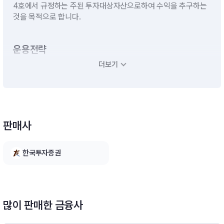
4호에서 규정하는 주된 투자대상자산으로하여 수익을 추구하는
것을 목적으로 합니다.
운용전략
더보기
(1) 기본운용전략- 모투자신탁의 수익증권에 투자신탁재산의 대
부분을 투자할 계획입니다.- 단기대출 및 금융기관에의 예치 등
유동성자산에의 투자는 투자신탁재산의 10%이하 범위내에서 운
용할 계획입니다. 다만, 집합투자업자가 수익자에게 최선의 이익
이 된다고 판단하는 경우에 투자신탁 자산총액의 40%이하의 범
판매사
위내에서 10%를 초과할 수 있습니다.(2) 환위험 관리 전략 : 환
위험 노출- 이 투자신탁은 환율변동으로 인한 투자신탁재산의 위
험을 방지하기 위한 환헤지 전략을 실행하지 아니할 계획입니다.
한국투자증권
따라서, 이 투자신탁은 환율변동위험에 노출됩니다.※ 비교지수 :
[(Nasdaq Composite Index(원화환산) × 90%) + (Call × 1
0%)][모투자신탁의 투자전략]A. 한국투자 GoldmanSachs미국
테크 증권 모투자신탁(USD)(주식)- 이 투자신탁은 외국 주식에
투자신탁 자산총액의 60%이상을 투자하여 투자대상주식의 가
많이 판매한 금융사
격상승에 따른 자본이득을 추구합니다.- 집합투자업자는 당해 투
자신탁재산의 효율적인 운용을 위하여 골드만삭스 자산운용(Gol