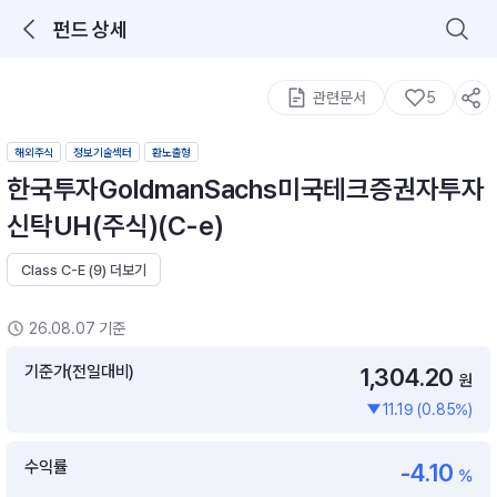
펀드 상세
로그인을 해주세요.
통합 검색
구성종목 검색
관련문서
5
해외주식
정보기술섹터
환노출형
한국투자GoldmanSachs미국테크증권자투자
신탁UH(주식)(C-e)
Class C-E (9) 더보기
추천 메뉴
ETF 랭킹
ETF 분배금 Check
26.08.07 기준
이벤트
DIY 포트 관리
기준가(전일대비)
1,304.20
원
11.19 (0.85%)
포트래빗
월배당 · 모으기 · 포트래빗 관리
수익률
-4.10
월배당 포트
%
ETF상품
ETF검색 · 상품비교 · 분배금
연금/ISA 포트