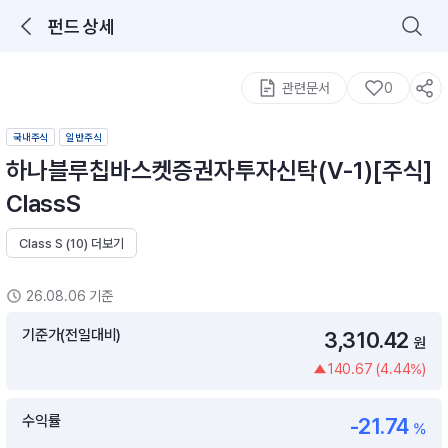
펀드 상세
로그인을 해주세요.
통합 검색
구성종목 검색
관련문서
0
국내주식
일반주식
하나블루칩바스켓증권자투자신탁(V-1)[주식]
ClassS
Class S (10) 더보기
추천 메뉴
ETF 랭킹
ETF 분배금 Check
26.08.06 기준
이벤트
DIY 포트 관리
기준가(전일대비)
3,310.42
원
140.67 (4.44%)
포트래빗
월배당 · 모으기 · 포트래빗 관리
수익률
-21.74
월배당 포트
%
ETF상품
ETF검색 · 상품비교 · 분배금
연금/ISA 포트