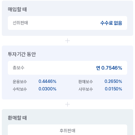
매입할 때
선취판매
수수료 없음
투자기간 동안
총보수
연 0.7546%
0.4446%
0.2650%
운용보수
판매보수
0.0300%
0.0150%
수탁보수
사무보수
환매할 때
후취판매