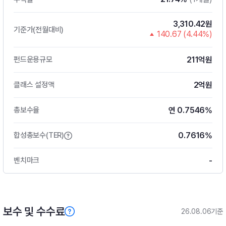
3,310.42원
기준가(전월대비)
140.67 (4.44%)
211억원
펀드운용규모
2억원
클래스 설정액
연 0.7546%
총보수율
0.7616%
합성총보수(TER)
-
벤치마크
보수 및 수수료
26.08.06기준