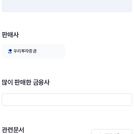
등에 의해 변동 가능하며, 이 투자신탁의 투자목적이 반드시 달성
된다는 보장은 없습니다.※ 비교지수(Benchmark) : KOSPI X 1
00%[모투자신탁의 투자전략]A. 하나블루칩바스켓증권모투자
신탁[주식]이 투자신탁은 국내주식 중 산업별 업종대표주식 및
시가총액 50 위 이내의 대형우량주식을 법 시행령 제 94 조제 2
판매사
항제 4 호에서 규정하는 주된 투자대상자산으로 하여 주식시장
상승에 따른 자본소득을 추구하는 한편, 잔여 신탁재산으로 채권
및 유동성자산에 투자하여 안정적인 이자수익을 추구하는 상품입
우리투자증권
니다. 그러나, 이 투자신탁의 투자목적이 반드시 달성된다는 보장
은 없습니다.※ 비교지수(Benchmark) : KOSPI X 100%
많이 판매한 금융사
관련문서