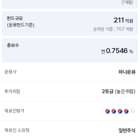
(1개월)
증여 솔루션
국내 ETF 검색
포트래빗 관리
펀드규모
211
ETF트렌드
ETF 랭킹 · ETF 찾기 · 종목찾기
미국 ETF 검색
억원
(운용펀드기준)
ETF 비교
순자산 기준 : 707 억원
ETF 랭킹
ETF 분배금 Check
펀드상품
펀드 상품 검색 · 상품 비교
종목으로 찾기
연금 ETF 검색
총보수
미국ETF테마
0.7546
연
%
펀드 검색
투자정보
ETF 처음투자 · 뉴스
펀드 비교
연금 펀드 검색
하나운용
운용사
투자 라이브러리
DIY 포트폴리오
내맘대로 만들기 · DIY 포트 관리
ETF 처음투자
2등급
(높은위험)
투자위험
내맘대로 만들기
고객라운지
이벤트 · 공지사항 · FAQ · 문의사항
DIY 포트 관리
제로인평가
이벤트
공지사항
FAQ
일반주식
제로인 소유형
문의사항