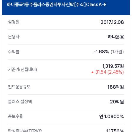
하나중국1등주플러스증권자투자신탁[주식]ClassA-E
2017.12.08
설정일
하나운용
운용사
-1.68%
(1개월)
수익률
1,319.57원
기준가(전월대비)
31.54 (2.45%)
188억원
펀드운용규모
20억원
클래스 설정액
연 1.0900%
총보수율
1.1756%
합성총보수(TER)