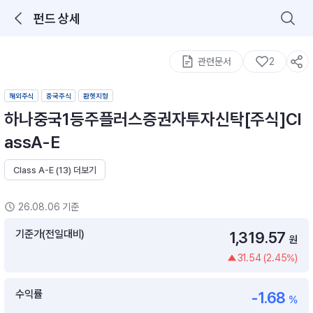
펀드 상세
로그인을 해주세요.
통합 검색
구성종목 검색
관련문서
2
해외주식
중국주식
환헷지형
하나중국1등주플러스증권자투자신탁[주식]Cl
assA-E
Class A-E (13) 더보기
추천 메뉴
ETF 랭킹
ETF 분배금 Check
26.08.06 기준
이벤트
DIY 포트 관리
기준가(전일대비)
1,319.57
원
31.54 (2.45%)
포트래빗
월배당 · 모으기 · 포트래빗 관리
수익률
-1.68
월배당 포트
%
ETF상품
ETF검색 · 상품비교 · 분배금
연금/ISA 포트