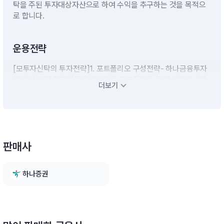
탁을 주된 투자대상자산으로 하여 수익을 추구하는 것을 목적으
로 합니다.
운용전략
[모투자신탁의 투자전략]1. 포트폴리오 구성전략- 하나금융투자
의 리서치 및 투자자문을 기반으로 포트폴리오 구성- 20개 내외
더보기
종목의 압축투자전략 실행- 편입종목의 펀더멘탈 변화 시 자문서
비스를 바탕으로 개별 종목 매매- 편입종목에 대한 지속적인 모니
터링2. 포트폴리오 리밸런싱- 하나금융투자의 자문을 토대로 포
트폴리오 조정(Rebalancing)및 매매 수행- 자금 유출입이나 시
장상황에 따라 탄력적으로 적용 ※ 비교지수 : : MSCI China * 9
판매사
0% + Call 금리 10%[자투자신탁의 투자전략]이 투자신탁은 외
국 주식에 주로 투자하는 모투자신탁에 투자신탁재산의 90% 이
상을 투자하여 수익을 추구합니다.※ 비교지수 : MSCI CHINA *
하나증권
90% + CALL 금리 10%