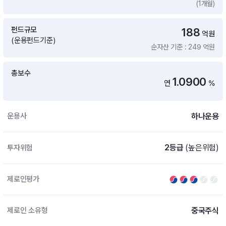
(1개월)
증여 솔루션
국내 ETF 검색
포트래빗 관리
펀드규모
188
ETF트렌드
ETF 랭킹 · ETF 찾기 · 종목찾기
미국 ETF 검색
억원
(운용펀드기준)
ETF 비교
순자산 기준 : 249 억원
ETF 랭킹
ETF 분배금 Check
펀드상품
펀드 상품 검색 · 상품 비교
종목으로 찾기
연금 ETF 검색
총보수
미국ETF테마
1.0900
연
%
펀드 검색
투자정보
ETF 처음투자 · 뉴스
펀드 비교
연금 펀드 검색
하나운용
운용사
투자 라이브러리
DIY 포트폴리오
내맘대로 만들기 · DIY 포트 관리
ETF 처음투자
2등급
(높은위험)
투자위험
내맘대로 만들기
고객라운지
이벤트 · 공지사항 · FAQ · 문의사항
DIY 포트 관리
제로인평가
이벤트
공지사항
FAQ
중국주식
제로인 소유형
문의사항