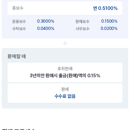
총보수
연 0.5100%
0.3000%
0.1500%
운용보수
판매보수
0.0400%
0.0200%
수탁보수
사무보수
환매할 때
후취판매
3년미만 환매시 출금(환매)액의 0.15%
환매
수수료 없음