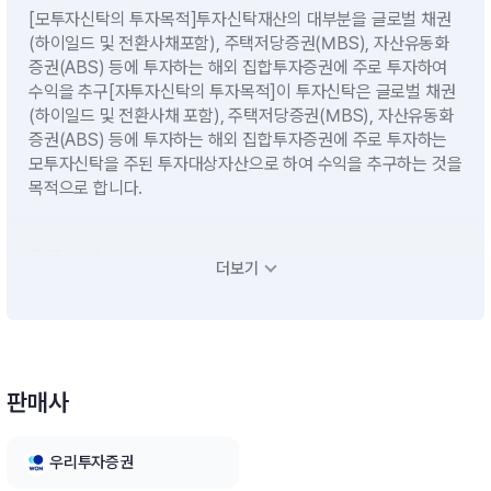
[모투자신탁의 투자목적]투자신탁재산의 대부분을 글로벌 채권
(하이일드 및 전환사채포함), 주택저당증권(MBS), 자산유동화
증권(ABS) 등에 투자하는 해외 집합투자증권에 주로 투자하여
수익을 추구[자투자신탁의 투자목적]이 투자신탁은 글로벌 채권
(하이일드 및 전환사채 포함), 주택저당증권(MBS), 자산유동화
증권(ABS) 등에 투자하는 해외 집합투자증권에 주로 투자하는
모투자신탁을 주된 투자대상자산으로 하여 수익을 추구하는 것을
목적으로 합니다.
운용전략
더보기
하나 PIMCO 글로벌인컴혼합자산모투자신탁[재간접형] 80%
이상유동성자산(단기대출, 금융기관에의 예치, 환매조건부매수
등) 20% 이하 ※ 비교지수 : 이 투자신탁은 모투자신탁의 피투자
펀드인 PIMCO Funds: Global Investors Series plc - Income
판매사
Fund 의 투자전략상 특정한 비교지수를 적용하지 않습니다.[모투
자신탁의 투자전략]A. 하나 PIMCO 글로벌인컴혼합자산모투자
신탁[재간접형]이 투자신탁은 다양한 글로벌 자산을 대상으로 인
우리투자증권
컴 수익을 확보하고 액티브 배분을 통해 모든 시장 상황에 대비하