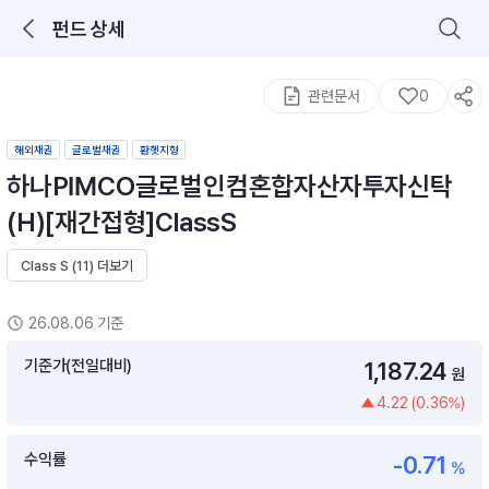
펀드 상세
로그인을 해주세요.
통합 검색
구성종목 검색
관련문서
0
해외채권
글로벌채권
환헷지형
하나PIMCO글로벌인컴혼합자산자투자신탁
(H)[재간접형]ClassS
Class S (11) 더보기
추천 메뉴
ETF 랭킹
ETF 분배금 Check
26.08.06 기준
이벤트
DIY 포트 관리
기준가(전일대비)
1,187.24
원
4.22 (0.36%)
포트래빗
월배당 · 모으기 · 포트래빗 관리
수익률
-0.71
월배당 포트
%
ETF상품
ETF검색 · 상품비교 · 분배금
연금/ISA 포트