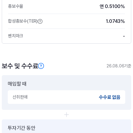
연 0.5100%
총보수율
1.0743%
합성총보수(TER)
-
벤치마크
보수 및 수수료
26.08.06기준
매입할 때
선취판매
수수료 없음
투자기간 동안