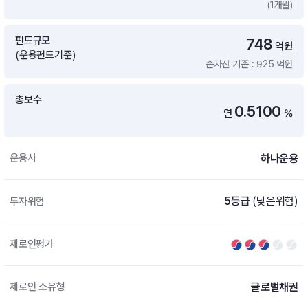
(1개월)
증여 솔루션
국내 ETF 검색
포트래빗 관리
펀드규모
748
ETF트렌드
ETF 랭킹 · ETF 찾기 · 종목찾기
미국 ETF 검색
억원
(운용펀드기준)
ETF 비교
순자산 기준 : 925 억원
ETF 랭킹
ETF 분배금 Check
펀드상품
펀드 상품 검색 · 상품 비교
종목으로 찾기
연금 ETF 검색
총보수
미국ETF테마
0.5100
연
%
펀드 검색
투자정보
ETF 처음투자 · 뉴스
펀드 비교
연금 펀드 검색
하나운용
운용사
투자 라이브러리
DIY 포트폴리오
내맘대로 만들기 · DIY 포트 관리
ETF 처음투자
5등급
(낮은위험)
투자위험
내맘대로 만들기
고객라운지
이벤트 · 공지사항 · FAQ · 문의사항
DIY 포트 관리
제로인평가
이벤트
공지사항
FAQ
글로벌채권
제로인 소유형
문의사항