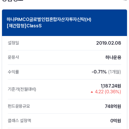
하나PIMCO글로벌인컴혼합자산자투자신탁(H)
[재간접형]ClassS
2019.02.08
설정일
하나운용
운용사
-0.71%
(1개월)
수익률
1,187.24원
기준가(전월대비)
4.22 (0.36%)
748억원
펀드운용규모
0억원
클래스 설정액