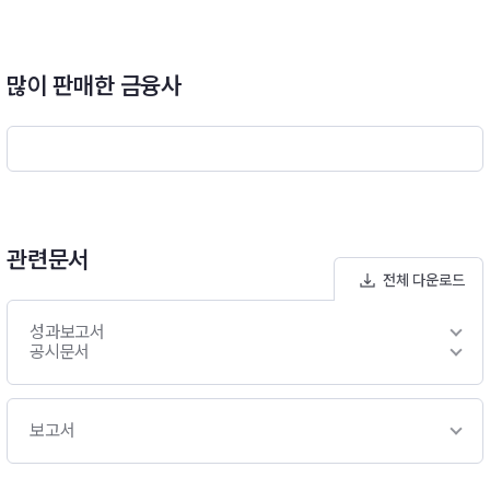
는 것을 목적으로 하는 “PIMCO Funds: Global Investors Seri
es plc - Income Fund”에 투자하여 수익을 추구합니다.* 비교
지수(Benchmark) : 해당사항 없음
많이 판매한 금융사
관련문서
전체 다운로드
성과보고서
공시문서
보고서