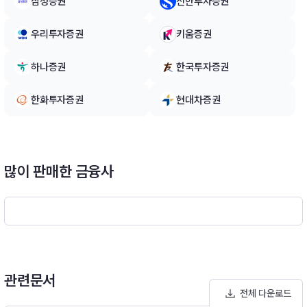
삼성증권
신한투자증권
제 4 호에서 규정하는 주된 투자대상으로 하여 분산투자를 통한
신용위험 및 금리 변동으로 인한 리스크를 적정하게 관리하여 안
정적인 이자 수익을 추구 합니다.- 하나파워 e 단기채증권모투자
우리투자증권
키움증권
신탁[채권] : 90% 이상2) 유동성자산(단기대출 및 금융기관에의
예치) 자산총액의 10% 이하3) 비교지수 : KIS 채권평가 CD 지
하나증권
한국투자증권
수 100%
한화투자증권
현대차증권
많이 판매한 금융사
관련문서
전체 다운로드