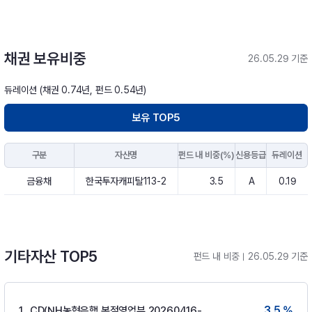
채권 보유비중
26.05.29 기준
듀레이션 (채권 0.74년, 펀드 0.54년)
보유 TOP5
구분
자산명
펀드 내 비중(%)
신용등급
듀레이션
금융채
한국투자캐피탈113-2
3.5
A
0.19
기타자산 TOP5
펀드 내 비중
26.05.29 기준
3.5 %
1
CD(NH농협은행 본점영업부 20260416-91-1)