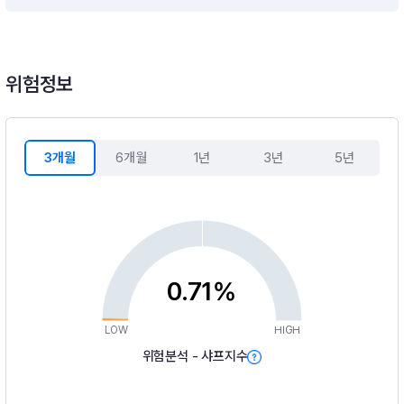
위험정보
3개월
6개월
1년
3년
5년
0.71%
LOW
HIGH
위험분석 - 샤프지수