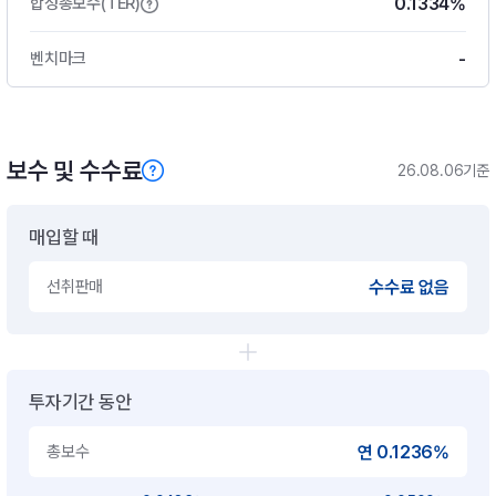
0.1334%
합성총보수(TER)
-
벤치마크
보수 및 수수료
26.08.06기준
매입할 때
선취판매
수수료 없음
투자기간 동안
총보수
연 0.1236%