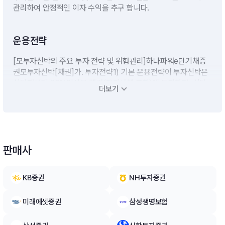
관리하여 안정적인 이자 수익을 추구 합니다.
운용전략
[모투자신탁의 주요 투자 전략 및 위험관리]하나파워e단기채증
권모투자신탁[채권]가. 투자전략1) 기본 운용전략이 투자신탁은
신탁재산의 60%이상을 채권(단기사채 포함)에 투자하며, 신탁
더보기
재산의 40%이하를 어음에 투자합니다.- 자산 편입시 만기 매칭
전략을 사용하여 금리 변동으로 인한 리스크 노출 최소화 추구-
우량 회사채를 선별하여 투자- 신용등급 AAA 급 은행의 정기예
금을 편입하여 안정적인 수익을 추구2) 자산 배분 및 종목 선정-
자산 조달의 안정성 및 편입 자산의 금리 변동, 유동성 리스크의
판매사
관리？ 편입자산의 대부분을 3 개월 전후에 맞추어 운용하여 금
리 상승에 영향을 받지 않는 안정적인 수익 추구- Top-down 및
Bottom-up 전략을 병행하여 투자대상 채권 및 기업어음 선정※
KB증권
NH투자증권
실제 편입자산 및 비중은 설정규모와 자산조달 여건 등에 의해 변
동 가능합니다.3) 비교지수 : KIS 채권평가 CD 지수 100%[자투
미래에셋증권
삼성생명보험
자신탁의 투자전략]1) 모투자신탁에의 투자이 투자신탁은 국내
채권에 주로 투자하는 모투자신탁을 법 시행령 제 94 조제 2 항