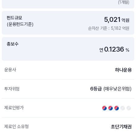
(1개월)
증여 솔루션
국내 ETF 검색
포트래빗 관리
펀드규모
5,021
ETF트렌드
ETF 랭킹 · ETF 찾기 · 종목찾기
미국 ETF 검색
억원
(운용펀드기준)
ETF 비교
순자산 기준 : 5,182 억원
ETF 랭킹
ETF 분배금 Check
펀드상품
펀드 상품 검색 · 상품 비교
종목으로 찾기
연금 ETF 검색
총보수
미국ETF테마
0.1236
연
%
펀드 검색
투자정보
ETF 처음투자 · 뉴스
펀드 비교
연금 펀드 검색
하나운용
운용사
투자 라이브러리
DIY 포트폴리오
내맘대로 만들기 · DIY 포트 관리
ETF 처음투자
6등급
(매우낮은위험)
투자위험
내맘대로 만들기
고객라운지
이벤트 · 공지사항 · FAQ · 문의사항
DIY 포트 관리
제로인평가
이벤트
공지사항
FAQ
초단기채권
제로인 소유형
문의사항