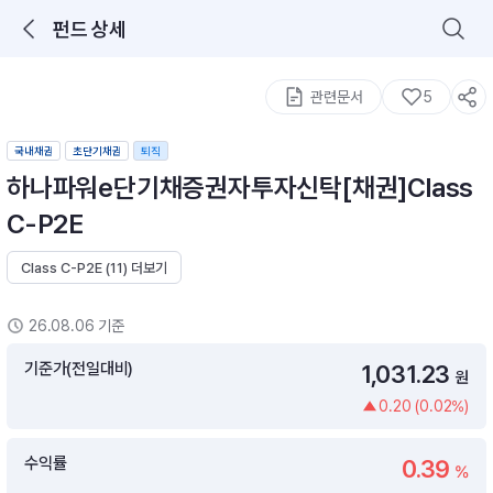
펀드 상세
로그인을 해주세요.
통합 검색
구성종목 검색
관련문서
5
국내채권
초단기채권
퇴직
하나파워e단기채증권자투자신탁[채권]Class
C-P2E
Class C-P2E (11) 더보기
추천 메뉴
ETF 랭킹
ETF 분배금 Check
26.08.06 기준
이벤트
DIY 포트 관리
기준가(전일대비)
1,031.23
원
0.20 (0.02%)
포트래빗
월배당 · 모으기 · 포트래빗 관리
수익률
0.39
월배당 포트
%
ETF상품
ETF검색 · 상품비교 · 분배금
연금/ISA 포트