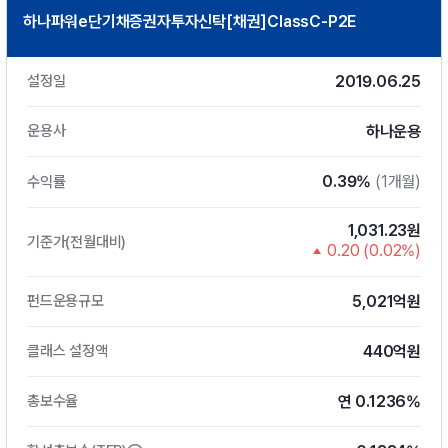
하나파워e단기채증권자투자신탁[채권]ClassC-P2E
2019.06.25
설정일
하나운용
운용사
0.39%
(1개월)
수익률
1,031.23원
기준가(전월대비)
0.20 (0.02%)
5,021억원
펀드운용규모
440억원
클래스 설정액
연 0.1236%
총보수율