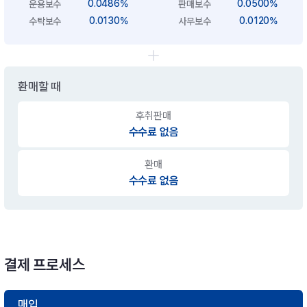
0.0486%
0.0500%
운용보수
판매보수
0.0130%
0.0120%
수탁보수
사무보수
환매할 때
후취판매
수수료 없음
환매
수수료 없음
결제 프로세스
매입