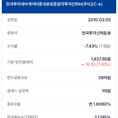
한국투자네비게이터중국본토증권자투자신탁H(주식)(C-e)
2010.02.05
설정일
한국투자신탁운용
운용사
-7.43%
(1개월)
수익률
1,437.65원
기준가(전월대비)
19.83 (1.40%)
38억원
펀드운용규모
1억원
클래스 설정액
연 1.9080%
총보수율
2.1745%
합성총보수(TER)