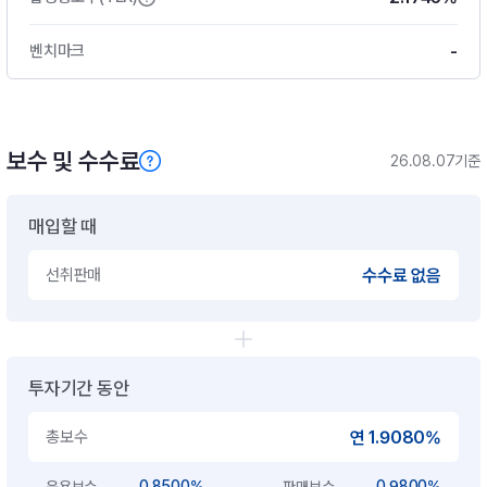
-
벤치마크
보수 및 수수료
26.08.07기준
매입할 때
선취판매
수수료 없음
투자기간 동안
총보수
연 1.9080%
0.8500%
0.9800%
운용보수
판매보수