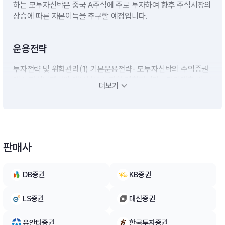
하는 모투자신탁은 중국 A주식에 주로 투자하여 향후 주식시장의
상승에 따른 자본이득을 추구할 예정입니다.
운용전략
투자전략 및 위험관리(1) 기본운용전략- 모투자신탁의 수익증권
에 투자신탁재산의 대부분을 투자할 계획입니다.- 단기대출 및 금
더보기
융기관에의 예치 등 유동성자산에의 투자는 투자신탁재산의 1
0%이하 범위내에서 운용할 계획입니다. 다만, 집합투자업자가
수익자들에게 최선의 이익이 된다고 판단하는 경우에는 투자신탁
자산총액의 40%이하의 범위내에서 10%를 초과할 수 있습니다.
(2) 환위험 관리 전략- 이 투자신탁은 환율변동으로 인한 투자신
판매사
탁재산의 위험을 방지하기 위하여 통화관련장내·외파생상품에 투
자하여 미달러(USD), 홍콩달러(HKD), 중국위안화(CNY)로 투
자된 해외투자분 순자산가치(NAV)의 70%이상 범위내에서 환율
DB증권
KB증권
변동위험을 헤지할 계획이고, 기타 다른 통화로 투자된 해외투자
분은 환율변동위험에 노출됩니다.- 이 투자신탁은 환율변동으로
LS증권
대신증권
인한 투자신탁재산의 위험을 방지하기 위하여 통화관련장내·외파
생상품에 투자하여 환율변동위험을 헤지할 계획입니다. 그러나
유안타증권
한국투자증권
중국위안화의 경우에 대외송금 등이 제한되어 있고 동시에 해외