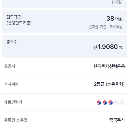
(1개월)
증여 솔루션
국내 ETF 검색
포트래빗 관리
펀드규모
38
ETF트렌드
ETF 랭킹 · ETF 찾기 · 종목찾기
미국 ETF 검색
억원
(운용펀드기준)
ETF 비교
순자산 기준 : 66 억원
ETF 랭킹
ETF 분배금 Check
펀드상품
펀드 상품 검색 · 상품 비교
종목으로 찾기
연금 ETF 검색
총보수
미국ETF테마
1.9080
연
%
펀드 검색
투자정보
ETF 처음투자 · 뉴스
펀드 비교
연금 펀드 검색
한국투자신탁운용
운용사
투자 라이브러리
DIY 포트폴리오
내맘대로 만들기 · DIY 포트 관리
ETF 처음투자
2등급
(높은위험)
투자위험
내맘대로 만들기
고객라운지
이벤트 · 공지사항 · FAQ · 문의사항
DIY 포트 관리
제로인평가
이벤트
공지사항
FAQ
중국주식
제로인 소유형
문의사항