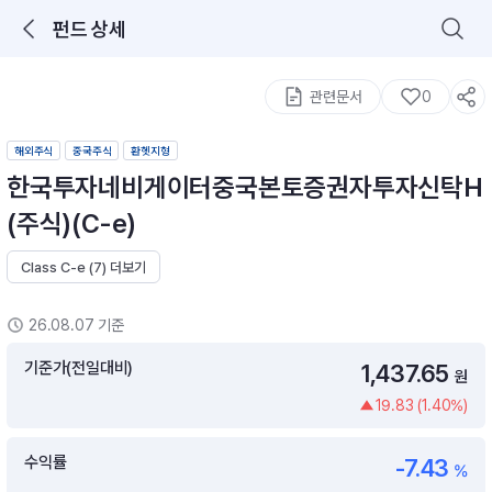
펀드 상세
로그인을 해주세요.
통합 검색
구성종목 검색
관련문서
0
해외주식
중국주식
환헷지형
한국투자네비게이터중국본토증권자투자신탁H
(주식)(C-e)
Class C-e (7) 더보기
추천 메뉴
ETF 랭킹
ETF 분배금 Check
26.08.07 기준
이벤트
DIY 포트 관리
기준가(전일대비)
1,437.65
원
19.83 (1.40%)
포트래빗
월배당 · 모으기 · 포트래빗 관리
수익률
-7.43
월배당 포트
%
ETF상품
ETF검색 · 상품비교 · 분배금
연금/ISA 포트