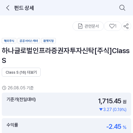
펀드 상세
로그인을 해주세요.
통합 검색
구성종목 검색
관련문서
1
해외주식
공공서비스섹터
환헷지형
하나글로벌인프라증권자투자신탁[주식]Class
S
Class S (16) 더보기
추천 메뉴
ETF 랭킹
ETF 분배금 Check
26.08.05 기준
이벤트
DIY 포트 관리
기준가(전일대비)
1,715.45
원
3.27 (0.19%)
포트래빗
월배당 · 모으기 · 포트래빗 관리
수익률
-2.45
월배당 포트
%
ETF상품
ETF검색 · 상품비교 · 분배금
연금/ISA 포트