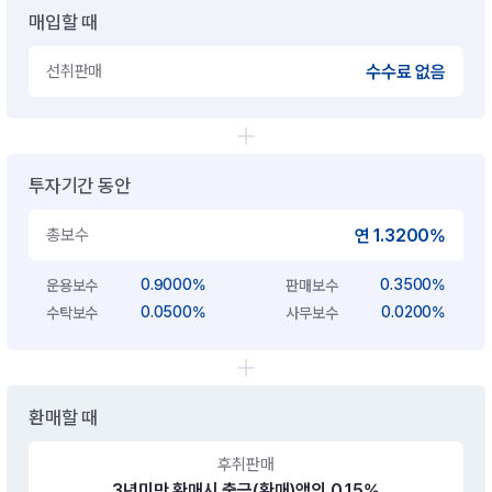
매입할 때
선취판매
수수료 없음
투자기간 동안
총보수
연 1.3200%
0.9000%
0.3500%
운용보수
판매보수
0.0500%
0.0200%
수탁보수
사무보수
환매할 때
후취판매
3년미만 환매시 출금(환매)액의 0.15%