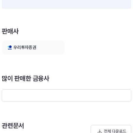
요한 경우에는 투자신탁 자산총액의 40%이하의 범위내에서 1
0%를 초과할 수 있으며, 이 경우 모투자신탁에의 투자는 60%
이상의 범위 내에서 90%를 하회할 수 있습니다.※ 비교지수 : Do
w Jones Brookfield Global Infrastructure Index (USD) * 9
판매사
5% + KRW Cash 5%[모투자신탁의 투자전략]- 하나글로벌인
프라증권모투자신탁[주식]모투자신탁은 투자자산의 대부분을 전
세계에 상장된 인프라스트럭쳐자산의 관리, 소유 또는 운영과 관
우리투자증권
련된 주식 등에 주로 투자하고 나머지 재산은 예금 및 유동성 자
산 등에 투자합니다.- 신탁재산의 60%이상: 인프라 관련 주식등
에 투자- 신탁재산의 40%이하: 인프라 관련 집합투자증권 등에
투자모투자신탁의 외국통화표시자산(인프라 관련 주식 등)에 대
한 운용업무는 업무위탁계약(투자일임계약)에 의거 아래 회사에
많이 판매한 금융사
서 담당하며 위탁운용에 관한 사항은 추후 변동될 수 있습니다.글
로벌 인프라 시장의 기초 여건 및 개별 산업에 대한 심층분석 토
대로 우량 종목에 투자모투자신탁은 중장기적으로 투자자산의 가
치를 증가시키고자, 글로벌 인프라 관련 집합투자증권 및 주식에
주로 투자할 예정입니다. 이러한 집합투자증권 및 주식은 여러 증
권거래소(뉴욕, 홍콩, 호주, 런던 등)에 상장되어 거래됩니다.<투
자 프로세스>초기 심사 > 종목 선택 > 포트폴리오 운용 > 심사위
관련문서
원회 > 투자 모니터링 및 평가
전체 다운로드