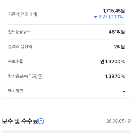
1,715.45원
기준가(전월대비)
3.27 (0.19%)
461억원
펀드운용규모
2억원
클래스 설정액
연 1.3200%
총보수율
1.3870%
합성총보수(TER)
-
벤치마크
보수 및 수수료
26.08.05기준