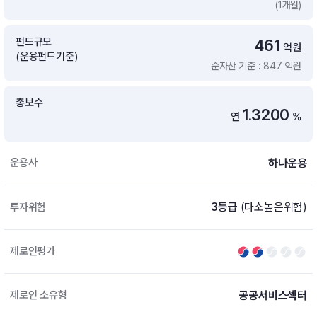
(1개월)
증여 솔루션
국내 ETF 검색
포트래빗 관리
펀드규모
461
ETF트렌드
ETF 랭킹 · ETF 찾기 · 종목찾기
미국 ETF 검색
억원
(운용펀드기준)
ETF 비교
순자산 기준 : 847 억원
ETF 랭킹
ETF 분배금 Check
펀드상품
펀드 상품 검색 · 상품 비교
종목으로 찾기
연금 ETF 검색
총보수
미국ETF테마
1.3200
연
%
펀드 검색
투자정보
ETF 처음투자 · 뉴스
펀드 비교
연금 펀드 검색
하나운용
운용사
투자 라이브러리
DIY 포트폴리오
내맘대로 만들기 · DIY 포트 관리
ETF 처음투자
3등급
(다소높은위험)
투자위험
내맘대로 만들기
고객라운지
이벤트 · 공지사항 · FAQ · 문의사항
DIY 포트 관리
제로인평가
이벤트
공지사항
FAQ
공공서비스섹터
제로인 소유형
문의사항