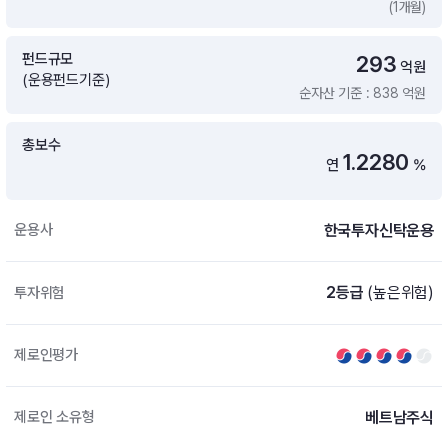
(1개월)
증여 솔루션
국내 ETF 검색
포트래빗 관리
펀드규모
293
ETF트렌드
ETF 랭킹 · ETF 찾기 · 종목찾기
미국 ETF 검색
억원
(운용펀드기준)
ETF 비교
순자산 기준 : 838 억원
ETF 랭킹
ETF 분배금 Check
펀드상품
펀드 상품 검색 · 상품 비교
종목으로 찾기
연금 ETF 검색
총보수
미국ETF테마
1.2280
연
%
펀드 검색
투자정보
ETF 처음투자 · 뉴스
펀드 비교
연금 펀드 검색
한국투자신탁운용
운용사
투자 라이브러리
DIY 포트폴리오
내맘대로 만들기 · DIY 포트 관리
ETF 처음투자
2등급
(높은위험)
투자위험
내맘대로 만들기
고객라운지
이벤트 · 공지사항 · FAQ · 문의사항
DIY 포트 관리
제로인평가
이벤트
공지사항
FAQ
베트남주식
제로인 소유형
문의사항