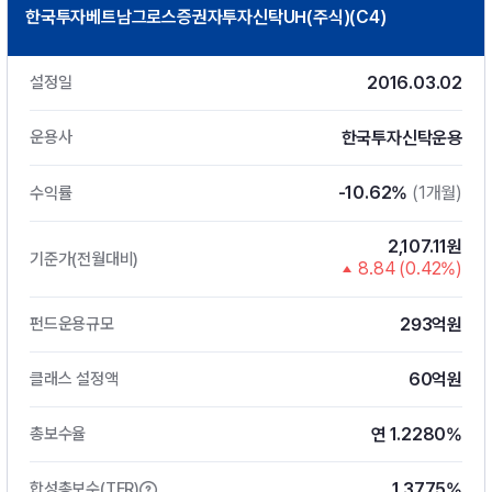
한국투자베트남그로스증권자투자신탁UH(주식)(C4)
2016.03.02
설정일
한국투자신탁운용
운용사
-10.62%
(1개월)
수익률
2,107.11원
기준가(전월대비)
8.84 (0.42%)
293억원
펀드운용규모
60억원
클래스 설정액
연 1.2280%
총보수율
1.3775%
합성총보수(TER)