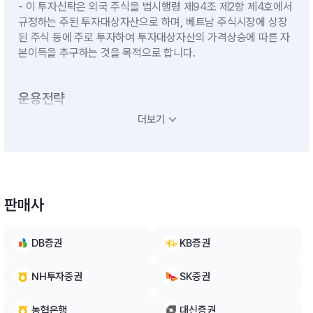
- 이 투자신탁은 외국 주식을 법시행령 제94조 제2항 제4호에서
규정하는 주된 투자대상자산으로 하며, 베트남 주식시장에 상장
된 주식 등에 주로 투자하여 투자대상자산의 가격상승에 따른 자
본이득을 추구하는 것을 목적으로 합니다.
운용전략
더보기
(1) 기본운용전략 - 모투자신탁의 수익증권에 투자신탁재산의 대
부분을 투자할 계획입니다. - 단기대출 및 금융기관에의 예치 등
유동성자산에의 투자는 투자신탁재산의 10%이하 범위내에서 운
용할 계획입니다 . 다만, 집합투자업자가 수익자들에게 최선의 이
익이 된다고 판단하는 경우에는 투자신탁 자산총액의 40%이하
판매사
의 범위내에서 10%를 초과할 수 있습니다. (2) 환위험 관리 전략
- 이 투자신탁은 환율변동으로 인한 투자신탁재산의 위험을 방지
하기 위한 환헤지 전략을 실행하지 아니할 계획입니다. 따라서,
DB증권
KB증권
이 투자신탁은 환율변동위험에 노출됩니다. 모투자신탁의 전략
(1) 기본운용전략 - 투자신탁재산의 60%이상을 이상을 베트남
NH투자증권
SK증권
주식시장에 상장된 주식에 주로 투자하고, 투자신탁재산의 일부
는 국내.외 채권 및 어음 등에 투자합니다. ㅇ경기 회복 과정에서
농협은행
대신증권
고성장이 예상되는 우량 경기 순환 산업 관련 종목 및 중산층 출