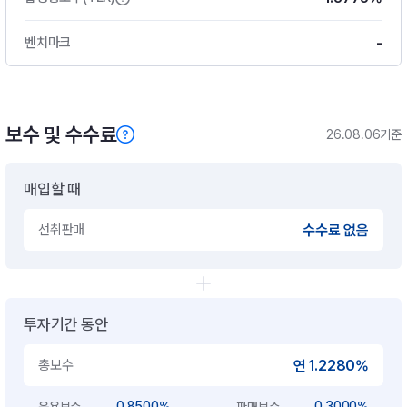
-
벤치마크
보수 및 수수료
26.08.06기준
매입할 때
선취판매
수수료 없음
투자기간 동안
총보수
연 1.2280%
0.8500%
0.3000%
운용보수
판매보수