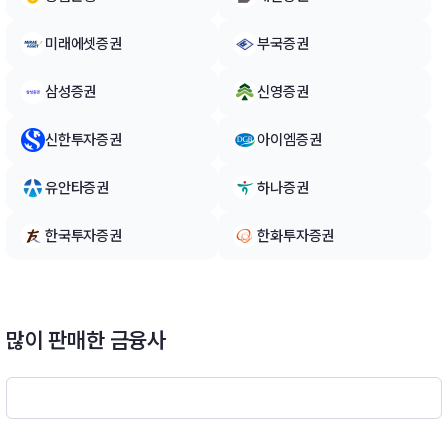
현과 소비 시장 형성의 직접적인 수혜를 얻을 수 있는 종목 등을
편입 하고 외국인 투자 한도가 소진되어 투자가 제한된 우량주의
미래에셋증권
부국증권
경우 , 추후 외국인 투자 한도 확대 시 추가로 편입하는 등 베트남
고 성장 주도기업들을 중심으로 투자할 예정입니다. ㅇ 철저한 거
삼성증권
신영증권
시경제 지표 분석과 모니터링을 통해 주식 편입비를 조정하여여
운영합니다. (2) 환위험 관리전략- 이 투자신탁은 환율변동으로
신한투자증권
아이엠증권
인한 투자신탁재산의 위험을 방지하기 위한 환헤지 전략을 실행
하지 아니할 계획입니다. 따라서, 이 투자신탁은 환율변동위험에
유안타증권
하나증권
노출됩니다.※ 환헤지 : 환헤지란 선물환 계약 등을 이용하여 펀드
의 매수시점과 매도시점의 환율변동으로 인한 손실위험을 없애는
한국투자증권
한화투자증권
것을 말합니다. 즉, 해외펀드는 대부분 외국통화로 주식 등을 사
들이기 때문 에 도중에 환율이 떨어지면 환차손(환율 하락으로 인
한 손실)이 발생할 수 있으며 이러한 추가 적 손실을 방지하기 위
하여 환헤지를 실시하는 것입니다. 그러나, 환헤지를 실시할 경우
예상과 달리 환율이 상승하게 되면 환헤지로 인하여 환차익(환율
많이 판매한 금융사
상승으로 인한 이익)을 얻을 수 있는 기회가 상실되기도 합니다.
또한, 환헤지를 실시할 경우 거래수수료 등의 추가적인 비용이 소
요 됩니다 ※ 비교지수:[(VN Index(원화환산) × 90%) + (Call ×
10%)]