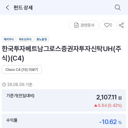
펀드 상세
로그인을 해주세요.
통합 검색
구성종목 검색
관련문서
0
해외주식
베트남주식
환노출형
한국투자베트남그로스증권자투자신탁UH(주
식)(C4)
Class C4 (10) 더보기
추천 메뉴
ETF 랭킹
ETF 분배금 Check
26.08.06 기준
이벤트
DIY 포트 관리
기준가(전일대비)
2,107.11
원
8.84 (0.42%)
포트래빗
월배당 · 모으기 · 포트래빗 관리
수익률
-10.62
월배당 포트
%
ETF상품
ETF검색 · 상품비교 · 분배금
연금/ISA 포트