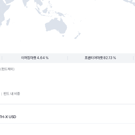
이머징마켓 4.64 %
프론티어마켓 82.13 %
.(펀드제외)
펀드 내 비중
TH-X USD