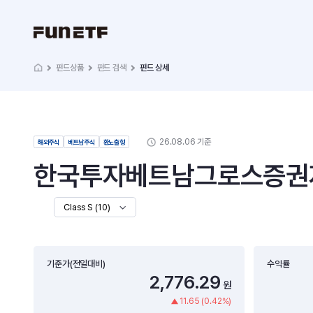
펀드상품
펀드 검색
펀드 상세
26.08.06 기준
해외주식
베트남주식
환노출형
한국투자베트남그로스증권자
Class S (10)
기준가(전일대비)
수익률
2,776.29
원
11.65 (0.42%)