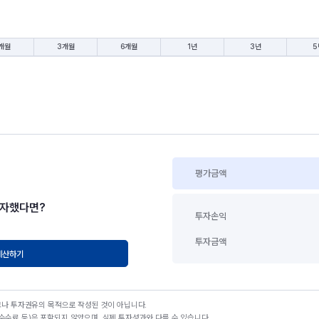
개월
3개월
6개월
1년
3년
5
평가금액
투자했다면?
투자손익
투자금액
계산하기
고나 투자권유의 목적으로 작성된 것이 아닙니다.
수료 등)은 포함되지 않았으며, 실제 투자성과와 다를 수 있습니다.