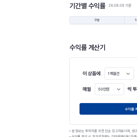
기간별 수익률
26.08.06 기준
구분
1
수익률 계산기
이 상품에
1개월간
매월
씩 
50만원
원
수익률 
본 정보는 투자자를 위한 단순 참고자료이며, 광
수익률 계산 시 과거성과에는 기타매매비용(거래수