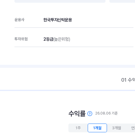
한국투자신탁운용
운용사
2등급
(높은위험)
투자위험
01 수
수익률
26.08.06 기준
1주
1개월
3개월
연