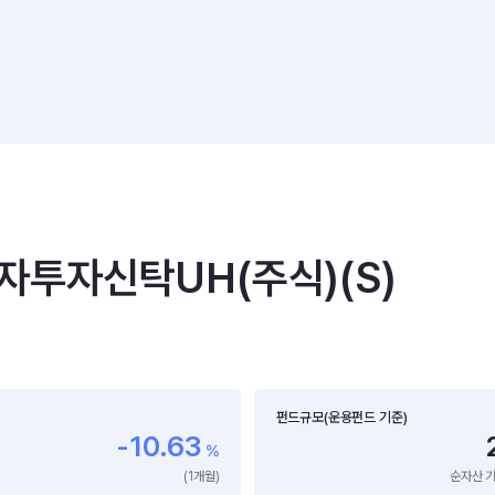
투자신탁UH(주식)(S)
펀드규모(운용펀드 기준)
-10.63
%
(1개월)
순자산 기