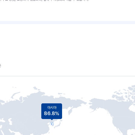
준
아시아
86.8%