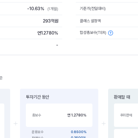
-10.63%
기준가(전일대비)
(1개월)
293억원
클래스 설정액
합성총보수(TER)
연1.2780%
-
기준
투자기간 동안
환매할 때
연 1.2780%
총보수
후취판매
0.8500%
운용보수
0.3500%
판매보수