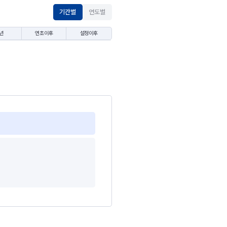
기간별
연도별
년
연초이후
설정이후