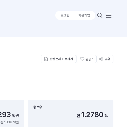
로그인
회원가입
관련문서 바로가기
공유
관심
1
총보수
293
1.2780
억원
연
%
준 : 838 억원