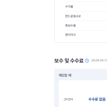
수익률
펀드운용규모
총보수율
벤치마크
보수 및 수수료
26.08.06 
매입할 때
수수료 없음
선취판매