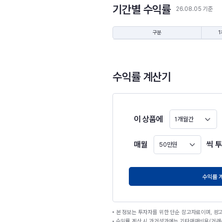
기간별 수익률
26.08.05 기준
구분
1
수익률 계산기
이 상품에
1개월간
매월
씩 
50만원
원
수익률 
본 정보는 투자자를 위한 단순 참고자료이며, 광
수익률 계산 시 과거성과에는 기타매매비용(거래수