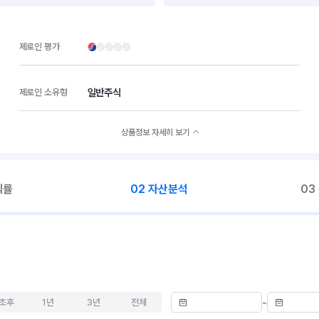
제로인 평가
일반주식
제로인 소유형
상품정보 자세히 보기
익률
02 자산분석
03
초후
1년
3년
전체
~