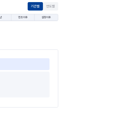
기간별
연도별
년
연초이후
설정이후