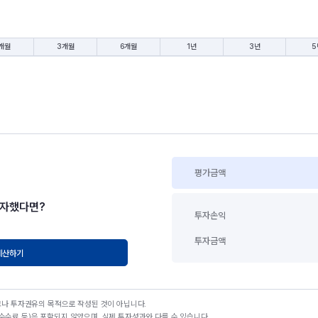
개월
3개월
6개월
1년
3년
5
평가금액
투자했다면?
투자손익
투자금액
계산하기
고나 투자권유의 목적으로 작성된 것이 아닙니다.
수료 등)은 포함되지 않았으며, 실제 투자성과와 다를 수 있습니다.