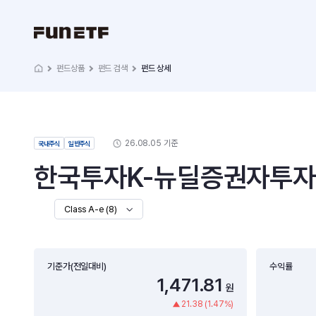
펀드상품
펀드 검색
펀드 상세
26.08.05 기준
국내주식
일반주식
한국투자K-뉴딜증권자투자신탁
Class A-e (8)
기준가(전일대비)
수익률
1,471.81
원
21.38 (1.47%)