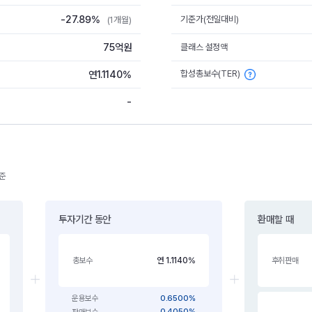
-27.89%
기준가(전일대비)
(1개월)
75억원
클래스 설정액
합성총보수(TER)
연1.1140%
-
기준
투자기간 동안
환매할 때
연 1.1140%
총보수
후취판매
0.6500%
운용보수
0.4050%
판매보수