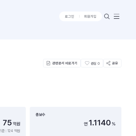
로그인
회원가입
관련문서 바로가기
공유
관심
0
총보수
75
1.1140
억원
연
%
준 : 124 억원