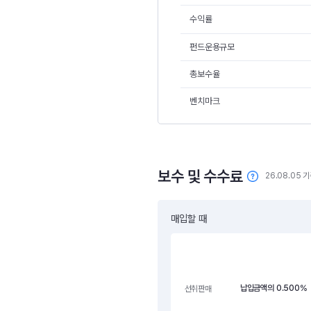
수익률
펀드운용규모
총보수율
벤치마크
보수 및 수수료
26.08.05 
매입할 때
납입금액의 0.500%
선취판매