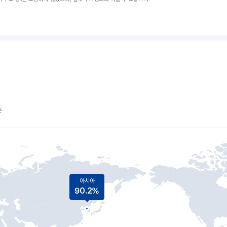
준
아시아
90.2%