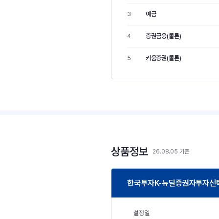
예금
3
증권금융(콜론)
4
키움증권(콜론)
5
상품정보
26.08.05 기준
한국투자K-뉴딜증권자투자신탁 1
설정일