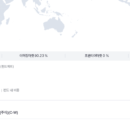
이머징마켓 90.23 %
프론티어마켓 0 %
.(펀드제외)
펀드 내 비중
주식)(C-W)