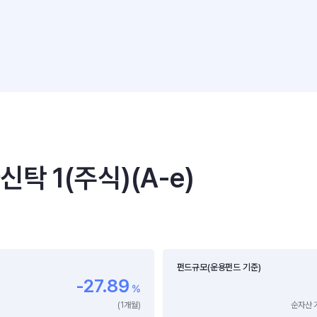
 1(주식)(A-e)
펀드규모(운용펀드 기준)
-27.89
%
(1개월)
순자산 기