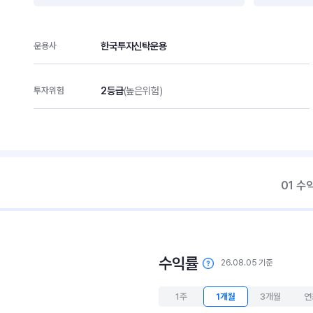
한국투자신탁운용
운용사
2등급
(높은위험)
투자위험
01 수
수익률
26.08.05 기준
1주
1개월
3개월
연