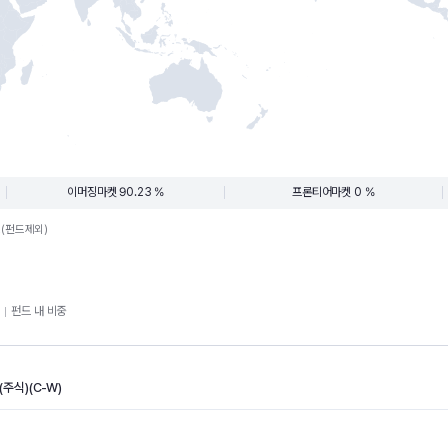
이머징마켓 90.23 %
프론티어마켓 0 %
.(펀드제외)
펀드 내 비중
주식)(C-W)