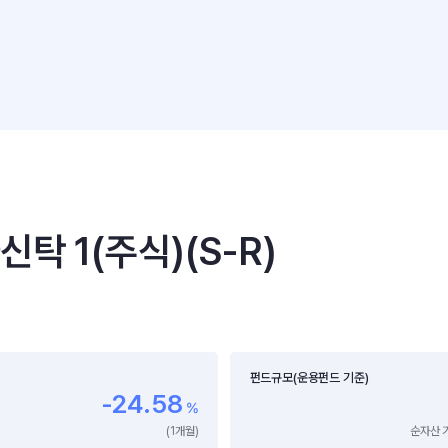
 1(주식)(S-R)
펀드규모(운용펀드 기준)
-24.58
%
(1개월)
순자산 기