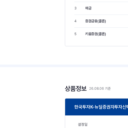
예금
3
증권금융(콜론)
4
키움증권(콜론)
5
상품정보
26.08.06 기준
한국투자K-뉴딜증권자투자신탁 1
설정일