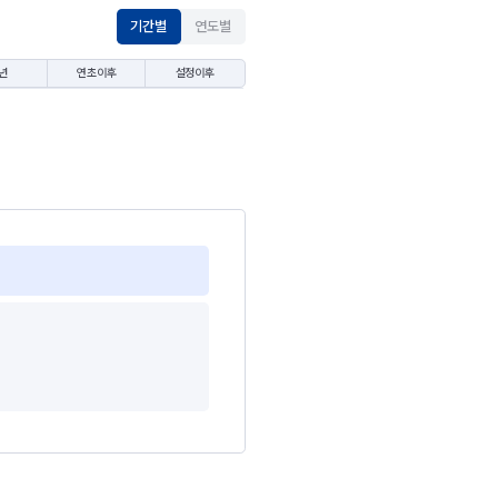
기간별
연도별
년
연초이후
설정이후