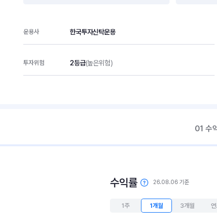
한국투자신탁운용
운용사
2등급
(높은위험)
투자위험
01 수
수익률
26.08.06 기준
1주
1개월
3개월
연