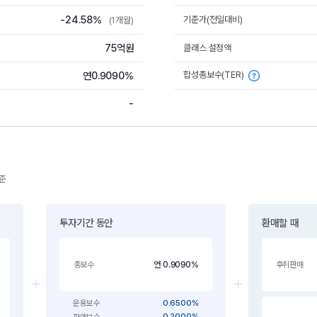
-24.58%
기준가(전일대비)
(1개월)
75억원
클래스 설정액
합성총보수(TER)
연0.9090%
-
기준
투자기간 동안
환매할 때
연 0.9090%
총보수
후취판매
0.6500%
운용보수
0.2000%
판매보수