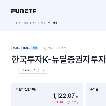
펀드상품
펀드 검색
펀드 상세
26.08.06 기준
국내주식
일반주식
퇴직
한국투자K-뉴딜증권자투자신탁
Class S-R (8)
기준가(전일대비)
수익률
1,122.07
원
48.88 (4.55%)