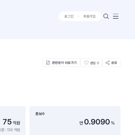
로그인
회원가입
관련문서 바로가기
공유
관심
0
총보수
75
0.9090
억원
연
%
준 : 130 억원