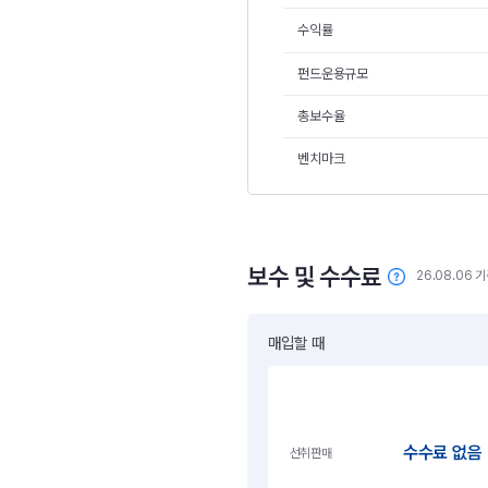
수익률
펀드운용규모
총보수율
벤치마크
보수 및 수수료
26.08.06 
매입할 때
수수료 없음
선취판매