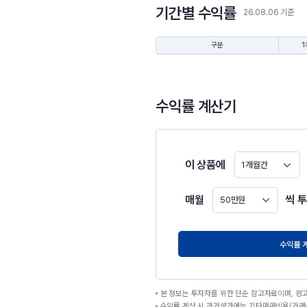
기간별 수익률
26.08.06 기준
구분
1
수익률 계산기
이 상품에
1개월간
매월
씩 
50만원
원
수익률 
본 정보는 투자자를 위한 단순 참고자료이며, 광
수익률 계산 시 과거성과에는 기타매매비용(거래수