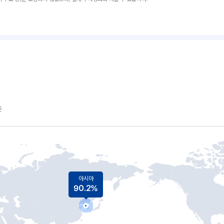
준
아시아
90.2%