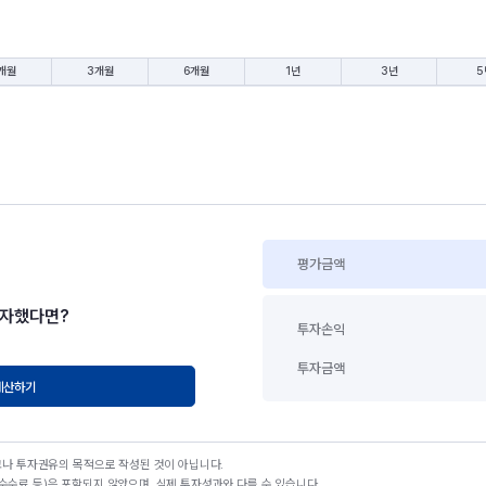
개월
3개월
6개월
1년
3년
5
평가금액
투자했다면?
투자손익
투자금액
계산하기
고나 투자권유의 목적으로 작성된 것이 아닙니다.
수료 등)은 포함되지 않았으며, 실제 투자성과와 다를 수 있습니다.