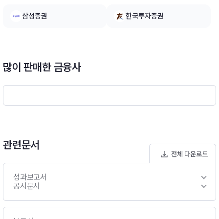
D)로 투자된 해외투자분 순자산가치(NAV)의 70%이상 ~ 10
삼성증권
한국투자증권
0%이하 범위내에서 환율변동위험을 헤지할 계획입니다. 따라서,
당해 투자신탁은 시장상황에 따른 환헤지 전략의 실행여부 및 환
헤지 실행비율 등에 따라 환율변동위험에 노출됩니다.※ 비교지수
: 해당사항 없음[모투자신탁의 투자전략]A. 한국투자 글로벌플렉
스 증권 모투자신탁(USD)(채권혼합-재간접형)- 이 투자신탁은
많이 판매한 금융사
해외 채권에 주로 투자하는 외국 집합투자기구인 “노무라 펀즈 아
일랜드 피엘씨 (Nomura Funds Ireland PLC)”의 하위펀드인 “G
lobal Dynamic Bond Fund”(이하 ‘하위펀드’)에 투자신탁재산
의 대부분을 투자하는 재간접투자신탁입니다.- 다만, 이 투자신탁
은 하위펀드에 주로 투자할 예정이나 위험 포착시 하위펀드 투자
비중을 일정범위내로 하향조정하여 위험을 관리할 예정입니다.
관련문서
전체 다운로드
성과보고서
공시문서