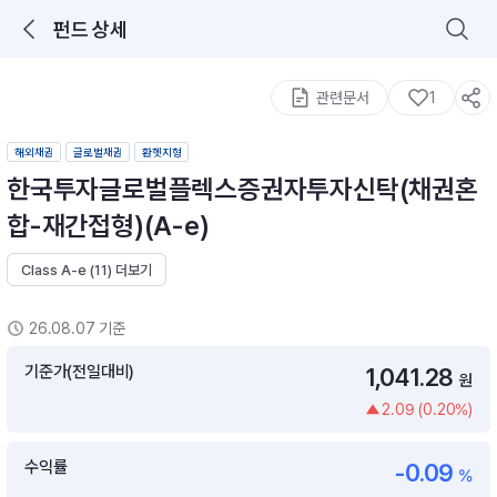
펀드 상세
로그인을 해주세요.
통합 검색
구성종목 검색
관련문서
1
해외채권
글로벌채권
환헷지형
한국투자글로벌플렉스증권자투자신탁(채권혼
합-재간접형)(A-e)
Class A-e (11) 더보기
추천 메뉴
ETF 랭킹
ETF 분배금 Check
26.08.07 기준
이벤트
DIY 포트 관리
기준가(전일대비)
1,041.28
원
2.09 (0.20%)
포트래빗
월배당 · 모으기 · 포트래빗 관리
수익률
-0.09
월배당 포트
%
ETF상품
ETF검색 · 상품비교 · 분배금
연금/ISA 포트