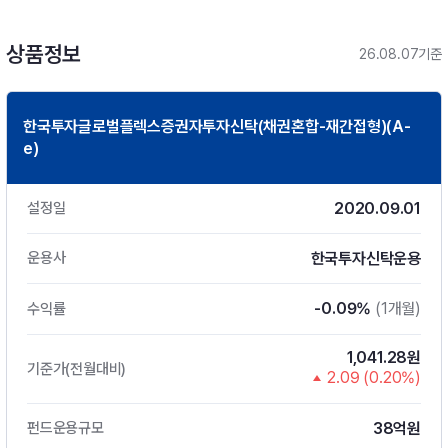
상품정보
26.08.07기준
한국투자글로벌플렉스증권자투자신탁(채권혼합-재간접형)(A-
e)
2020.09.01
설정일
한국투자신탁운용
운용사
-0.09%
(1개월)
수익률
1,041.28원
기준가(전월대비)
2.09 (0.20%)
38억원
펀드운용규모