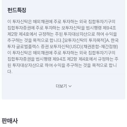
펀드특징
이 투자신탁은 해외채권에 주로 투자하는 외국 집합투자기구의
집합투자증권에 주로 투자하는 모투자신탁을 법시행령 제94조
제2항 제4호에서 규정하는 주된 투자대상자산으로 하여 수익을
추구하는 것을 목적으로 합니다.[모투자신탁의 투자목적]A. 한국
투자 글로벌플렉스 증권 모투자신탁(USD)(채권혼합-재간접형)
이 투자신탁은 해외채권에 주로 투자하는 외국 집합투자기구의
집합투자증권을 법시행령 제94조 제2항 제4호에서 규정하는 주
된 투자대상자산으로 하여 수익을 추구하는 것을 목적으로 합니
다.
더보기
운용전략
(1) 기본운용전략- 모투자신탁의 수익증권에 투자신탁재산의 대
부분을 투자할 계획입니다.- 단기대출 및 금융기관에의 예치 등
유동성자산에의 투자는 투자신탁재산의 10%이하 범위내에서 운
판매사
용할 계획입니다.(2) 환위험 관리 전략- 이 투자신탁은 환율변동
으로 인한 투자신탁재산의 위험을 방지하기 위하여 미달러(US