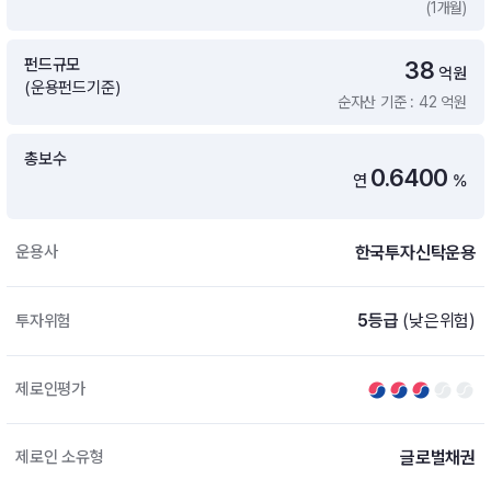
(1개월)
증여 솔루션
국내 ETF 검색
포트래빗 관리
펀드규모
38
ETF트렌드
ETF 랭킹 · ETF 찾기 · 종목찾기
미국 ETF 검색
억원
(운용펀드기준)
ETF 비교
순자산 기준 : 42 억원
ETF 랭킹
ETF 분배금 Check
펀드상품
펀드 상품 검색 · 상품 비교
종목으로 찾기
연금 ETF 검색
총보수
미국ETF테마
0.6400
연
%
펀드 검색
투자정보
ETF 처음투자 · 뉴스
펀드 비교
연금 펀드 검색
한국투자신탁운용
운용사
투자 라이브러리
DIY 포트폴리오
내맘대로 만들기 · DIY 포트 관리
ETF 처음투자
5등급
(낮은위험)
투자위험
내맘대로 만들기
고객라운지
이벤트 · 공지사항 · FAQ · 문의사항
DIY 포트 관리
제로인평가
이벤트
공지사항
FAQ
글로벌채권
제로인 소유형
문의사항